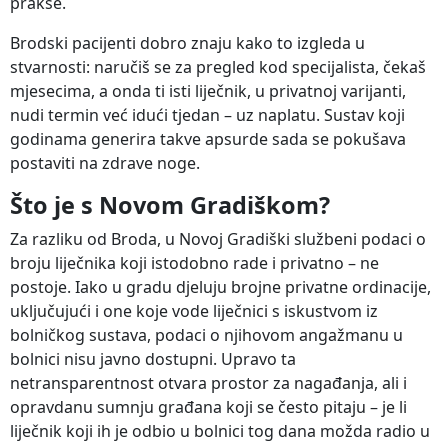
prakse.
Brodski pacijenti dobro znaju kako to izgleda u
stvarnosti: naručiš se za pregled kod specijalista, čekaš
mjesecima, a onda ti isti liječnik, u privatnoj varijanti,
nudi termin već idući tjedan – uz naplatu. Sustav koji
godinama generira takve apsurde sada se pokušava
postaviti na zdrave noge.
Što je s Novom Gradiškom?
Za razliku od Broda, u Novoj Gradiški službeni podaci o
broju liječnika koji istodobno rade i privatno – ne
postoje. Iako u gradu djeluju brojne privatne ordinacije,
uključujući i one koje vode liječnici s iskustvom iz
bolničkog sustava, podaci o njihovom angažmanu u
bolnici nisu javno dostupni. Upravo ta
netransparentnost otvara prostor za nagađanja, ali i
opravdanu sumnju građana koji se često pitaju – je li
liječnik koji ih je odbio u bolnici tog dana možda radio u