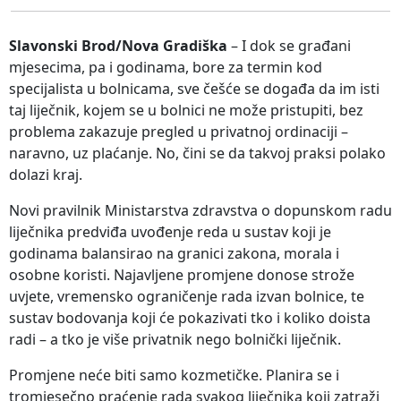
Slavonski Brod/Nova Gradiška
– I dok se građani
mjesecima, pa i godinama, bore za termin kod
specijalista u bolnicama, sve češće se događa da im isti
taj liječnik, kojem se u bolnici ne može pristupiti, bez
problema zakazuje pregled u privatnoj ordinaciji –
naravno, uz plaćanje. No, čini se da takvoj praksi polako
dolazi kraj.
Novi pravilnik Ministarstva zdravstva o dopunskom radu
liječnika predviđa uvođenje reda u sustav koji je
godinama balansirao na granici zakona, morala i
osobne koristi. Najavljene promjene donose strože
uvjete, vremensko ograničenje rada izvan bolnice, te
sustav bodovanja koji će pokazivati tko i koliko doista
radi – a tko je više privatnik nego bolnički liječnik.
Promjene neće biti samo kozmetičke. Planira se i
tromjesečno praćenje rada svakog liječnika koji zatraži