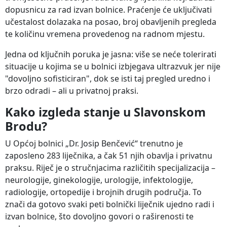
dopusnicu za rad izvan bolnice. Praćenje će uključivati
učestalost dolazaka na posao, broj obavljenih pregleda
te količinu vremena provedenog na radnom mjestu.
Jedna od ključnih poruka je jasna: više se neće tolerirati
situacije u kojima se u bolnici izbjegava ultrazvuk jer nije
"dovoljno sofisticiran", dok se isti taj pregled uredno i
brzo odradi – ali u privatnoj praksi.
Kako izgleda stanje u Slavonskom
Brodu?
U Općoj bolnici „Dr. Josip Benčević“ trenutno je
zaposleno 283 liječnika, a čak 51 njih obavlja i privatnu
praksu. Riječ je o stručnjacima različitih specijalizacija –
neurologije, ginekologije, urologije, infektologije,
radiologije, ortopedije i brojnih drugih područja. To
znači da gotovo svaki peti bolnički liječnik ujedno radi i
izvan bolnice, što dovoljno govori o raširenosti te