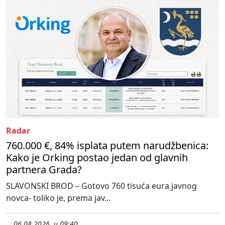
Radar
760.000 €, 84% isplata putem narudžbenica:
Kako je Orking postao jedan od glavnih
partnera Grada?
SLAVONSKI BROD – Gotovo 760 tisuća eura javnog
novca- toliko je, prema jav...
06.08.2026. u 09:40