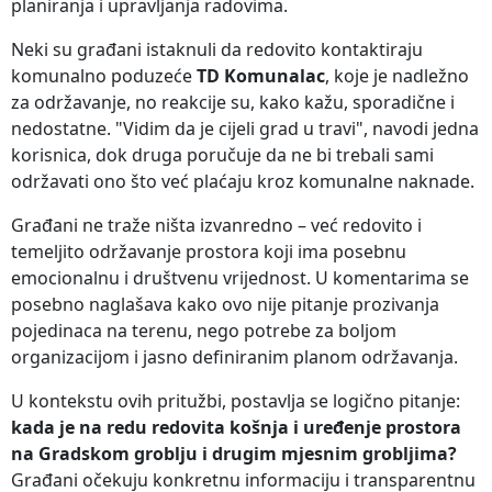
planiranja i upravljanja radovima.
Neki su građani istaknuli da redovito kontaktiraju
komunalno poduzeće
TD Komunalac
, koje je nadležno
za održavanje, no reakcije su, kako kažu, sporadične i
nedostatne. "Vidim da je cijeli grad u travi", navodi jedna
korisnica, dok druga poručuje da ne bi trebali sami
održavati ono što već plaćaju kroz komunalne naknade.
Građani ne traže ništa izvanredno – već redovito i
temeljito održavanje prostora koji ima posebnu
emocionalnu i društvenu vrijednost. U komentarima se
posebno naglašava kako ovo nije pitanje prozivanja
pojedinaca na terenu, nego potrebe za boljom
organizacijom i jasno definiranim planom održavanja.
U kontekstu ovih pritužbi, postavlja se logično pitanje:
kada je na redu redovita košnja i uređenje prostora
na Gradskom groblju i drugim mjesnim grobljima?
Građani očekuju konkretnu informaciju i transparentnu