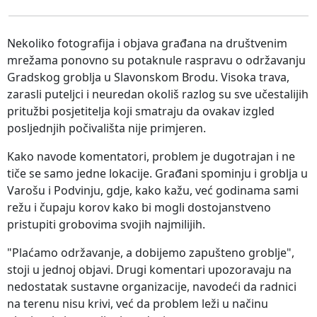
Nekoliko fotografija i objava građana na društvenim
mrežama ponovno su potaknule raspravu o održavanju
Gradskog groblja u Slavonskom Brodu. Visoka trava,
zarasli puteljci i neuredan okoliš razlog su sve učestalijih
pritužbi posjetitelja koji smatraju da ovakav izgled
posljednjih počivališta nije primjeren.
Kako navode komentatori, problem je dugotrajan i ne
tiče se samo jedne lokacije. Građani spominju i groblja u
Varošu i Podvinju, gdje, kako kažu, već godinama sami
režu i čupaju korov kako bi mogli dostojanstveno
pristupiti grobovima svojih najmilijih.
"Plaćamo održavanje, a dobijemo zapušteno groblje",
stoji u jednoj objavi. Drugi komentari upozoravaju na
nedostatak sustavne organizacije, navodeći da radnici
na terenu nisu krivi, već da problem leži u načinu