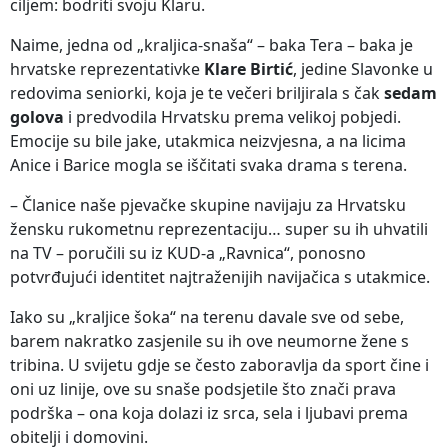
ciljem: bodriti svoju Klaru.
Naime, jedna od „kraljica-snaša“ – baka Tera – baka je
hrvatske reprezentativke
Klare Birtić
, jedine Slavonke u
redovima seniorki, koja je te večeri briljirala s čak
sedam
golova
i predvodila Hrvatsku prema velikoj pobjedi.
Emocije su bile jake, utakmica neizvjesna, a na licima
Anice i Barice mogla se iščitati svaka drama s terena.
– Članice naše pjevačke skupine navijaju za Hrvatsku
žensku rukometnu reprezentaciju… super su ih uhvatili
na TV – poručili su iz KUD-a „Ravnica“, ponosno
potvrđujući identitet najtraženijih navijačica s utakmice.
Iako su „kraljice šoka“ na terenu davale sve od sebe,
barem nakratko zasjenile su ih ove neumorne žene s
tribina. U svijetu gdje se često zaboravlja da sport čine i
oni uz linije, ove su snaše podsjetile što znači prava
podrška – ona koja dolazi iz srca, sela i ljubavi prema
obitelji i domovini.