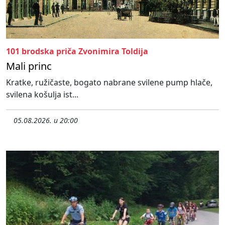
101 brodska priča Zvonimira Toldija
Mali princ
Kratke, ružičaste, bogato nabrane svilene pump hlače,
svilena košulja ist...
05.08.2026. u 20:00