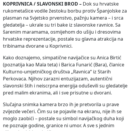
KOPRIVNICA / SLAVONSKI BROD –
Dok su hrvatske
rukometašice vodile žestoku borbu protiv Španjolske za
plasman na Svjetsko prvenstvo, pažnju kamera – i srca
gledatelja – ukrale su tri bake iz slavonske ravnice. Sa
šarenim maramama, osmijehom do ušiju i dresovima
hrvatske reprezentacije, postale su glavna atrakcija na
tribinama dvorane u Koprivnici.
Kako doznajemo, simpatične navijačice su Anica Birtić
(poznatija kao Mala teta) i Barica Funarić (Bara), članice
Kulturno-umjetničkog društva „Ravnica“ iz Starih
Perkovaca. Njihov zarazni entuzijazam, autentični
slavonski štih i neiscrpna energija oduševili su gledatelje
pred malim ekranima, ali i sve prisutne u dvorani.
Slučajna snimka kamera brzo ih je pretvorila u prave
zvijezde večeri. Čim su se pojavile na ekranu, nije ih se
moglo zaobići – postale su simbol navijačkog duha koji
ne poznaje godine, granice ni umor. A sve s jednim