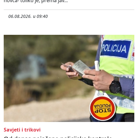
novca- toliko je, prema jav...
06.08.2026. u 09:40
Savjeti i trikovi