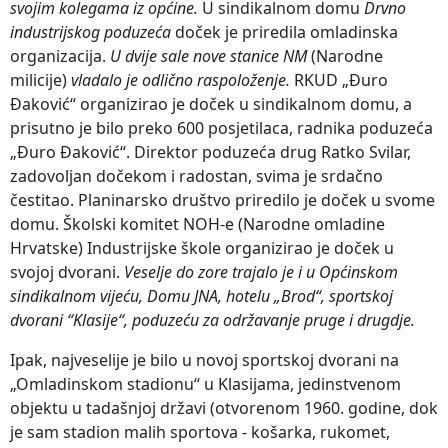
svojim kolegama iz općine.
U sindikalnom domu
Drvno
industrijskog poduzeća
doček je priredila omladinska
organizacija.
U dvije sale nove stanice NM
(Narodne
milicije)
vladalo je odlično raspoloženje.
RKUD „Đuro
Đaković“ organizirao je doček u sindikalnom domu, a
prisutno je bilo preko 600 posjetilaca, radnika poduzeća
„Đuro Đaković“. Direktor poduzeća drug Ratko Svilar,
zadovoljan dočekom i radostan, svima je srdačno
čestitao. Planinarsko društvo priredilo je doček u svome
domu. Školski komitet NOH-e (Narodne omladine
Hrvatske) Industrijske škole organizirao je doček u
svojoj dvorani.
Veselje do zore trajalo je i u Općinskom
sindikalnom vijeću, Domu JNA, hotelu „Brod“, sportskoj
dvorani “Klasije“, poduzeću za održavanje pruge i drugdje.
Ipak, najveselije je bilo u novoj sportskoj dvorani na
„Omladinskom stadionu“ u Klasijama, jedinstvenom
objektu u tadašnjoj državi (otvorenom 1960. godine, dok
je sam stadion malih sportova - košarka, rukomet,