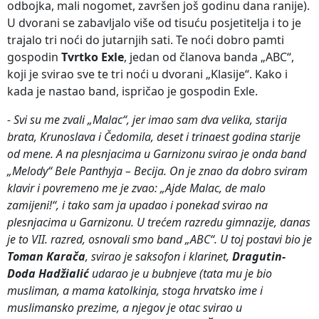
odbojka, mali nogomet, završen još godinu dana ranije).
U dvorani se zabavljalo više od tisuću posjetitelja i to je
trajalo tri noći do jutarnjih sati. Te noći dobro pamti
gospodin
Tvrtko Exle
, jedan od članova banda „ABC“,
koji je svirao sve te tri noći u dvorani „Klasije“. Kako i
kada je nastao band, ispričao je gospodin Exle.
- Svi su me zvali „Malac“, jer imao sam dva velika, starija
brata, Krunoslava i Čedomila, deset i trinaest godina starije
od mene. A na plesnjacima u Garnizonu svirao je onda band
„Melody“ Bele Panthyja – Becija. On je znao da dobro sviram
klavir i povremeno me je zvao: „Ajde Malac, de malo
zamijeni!“, i tako sam ja upadao i ponekad svirao na
plesnjacima u Garnizonu. U trećem razredu gimnazije, danas
je to VII. razred, osnovali smo band „ABC“. U toj postavi bio je
Toman Karača
, svirao je saksofon i klarinet,
Dragutin-
Doda Hadžialić
udarao je u bubnjeve (tata mu je bio
musliman, a mama katolkinja, stoga hrvatsko ime i
muslimansko prezime, a njegov je otac svirao u