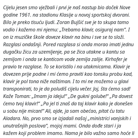
Cijelu jesen smo vježbali i prvi je naš nastup bio doček Nove
godine 1961. na stadionu Klasije u novoj sportskoj dvorani.
Bilo je preko tisuću ljudi
.
Zoran Bujšić sve je to skupa tamo
vodio
i kažemo mi njemu: „Trebamo klavir, osiguraj nam“. I
on iz muzičke škole doveze klavir na binu i sve se to složi.
Razglasi ondašnji. Pored razglasa si onda morao imati jednu
dugačku žicu za uzemljenje, pa se žica utakne u kantu sa
zemljom i onda se kanticom vode zemlja zalije. Kirhofer je
pravio te razglase. To se koristilo i na utakmicama. Klavir je
dovezen prije podne i mi ćemo praviti kao tonsku probu kad,
klavir je pol tona niže naštiman. I to mi ne možemo u glavi
transponirati, to je da poludiš cijelu večer. Joj, šta ćemo sad!
Kaže Toman: „Imam ja ideju!“ „De gukni golube!“ „Pa dovest
ćemo tvoj klavir!“ „Pa jel ti znaš da taj klavir kako je donešen
u sobu nije mican!“
Ali, ajde, ja sam obećao, pitat ću tatu
Aladara. No, prvo smo se izjadali našoj „ministrici vanjskih i
unutrašnjih poslova“, mojoj mami. Onda dođe stari i ja
kažem koji problem imamo. Nama je bilo važno samo hoće li