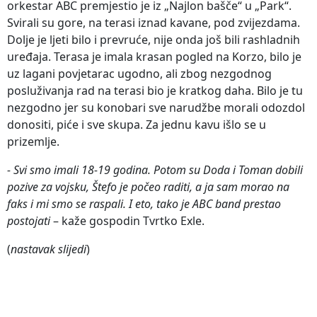
orkestar ABC premjestio je iz „Najlon bašče“ u „Park“.
Svirali su gore, na terasi iznad kavane, pod zvijezdama.
Dolje je ljeti bilo i prevruće, nije onda još bili rashladnih
uređaja. Terasa je imala krasan pogled na Korzo, bilo je
uz lagani povjetarac ugodno, ali zbog nezgodnog
posluživanja rad na terasi bio je kratkog daha. Bilo je tu
nezgodno jer su konobari sve narudžbe morali odozdol
donositi, piće i sve skupa. Za jednu kavu išlo se u
prizemlje.
- Svi smo imali 18-19 godina. Potom su Doda i Toman dobili
pozive za vojsku, Štefo je počeo raditi, a ja sam morao na
faks i mi smo se raspali. I eto, tako je ABC band prestao
postojati
– kaže gospodin Tvrtko Exle.
(
nastavak slijedi
)