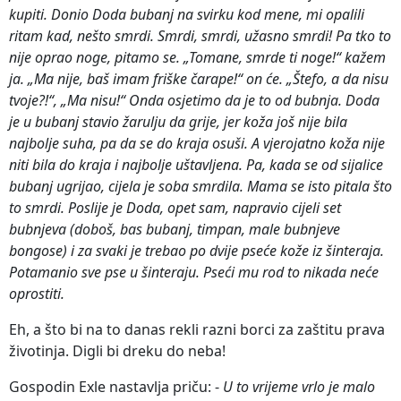
kupiti. Donio Doda bubanj na svirku kod mene, mi opalili
ritam kad, nešto smrdi. Smrdi, smrdi, užasno smrdi! Pa tko to
nije oprao noge, pitamo se. „Tomane, smrde ti noge!“ kažem
ja. „Ma nije, baš imam friške čarape!“ on će. „Štefo, a da nisu
tvoje?!“, „Ma nisu!“ Onda osjetimo da je to od bubnja. Doda
je u bubanj stavio žarulju da grije, jer koža još nije bila
najbolje suha, pa da se do kraja osuši. A vjerojatno koža nije
niti bila do kraja i najbolje uštavljena. Pa, kada se od sijalice
bubanj ugrijao, cijela je soba smrdila. Mama se isto pitala što
to smrdi. Poslije je Doda, opet sam, napravio cijeli set
bubnjeva (doboš, bas bubanj, timpan, male bubnjeve
bongose) i za svaki je trebao po dvije pseće kože iz šinteraja.
Potamanio sve pse u šinteraju. Pseći mu rod to nikada neće
oprostiti.
Eh, a što bi na to danas rekli razni borci za zaštitu prava
životinja. Digli bi dreku do neba!
Gospodin Exle nastavlja priču: -
U to vrijeme vrlo je malo