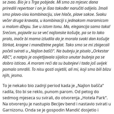
se zvao. Bio je s Trga pobjede. Mi smo za mjesec dana
priredili repertoar i on je išao također naručiti odijelo. Imali
smo plavo-sivu kombinaciju, sive hlače, plave sakoe. Svaku
večer druga kravata, u kombinaciji s jednakom maramicom
u malom džepu. Sve u istom tonu. Ma, elegancija samo taka!
Srećom, pojavile su se već najlonske košulje, pa se to lako
pralo, inače bi mama izludila da je morala svaki dan košulje
štirkat, kragne i mandžetne peglat. Tako smo se mi zbigecali
počeli svirati u „Najlon bašči“. Na bubnju je pisalo „Orkestar
ABC“, a natpis je osvjetljavala sijalica unutar bubnja pa se
dobro isticao. A moram reći da su bubnjevi i tada još uvijek
pomalo smrdili. To nisu gosti osjetili, ali mi, koji smo bili blizu
njih, jesmo.
To je nekako bio zadnji period kada je „Najlon bašča“
radila, što bi se reklo, punom parom. Od petog do
sedmog mjeseca su svirali, do otvorenja „Hotela Park“.
Na otvorenju je nastupio Becijev bend i nastavio svirati u
Garnizonu. Onda se je gospodin Mandić dosjetio i