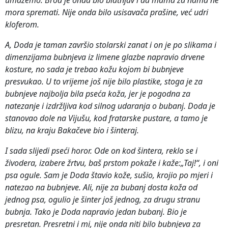
mora spremati. Nije onda bilo usisavača prašine, već udri
kloferom.
A, Doda je taman završio stolarski zanat i on je po slikama i
dimenzijama bubnjeva iz limene glazbe napravio drvene
kosture, no sada je trebao kožu kojom bi bubnjeve
presvukao. U to vrijeme još nije bilo plastike, stoga je za
bubnjeve najbolja bila pseća koža, jer je pogodna za
natezanje i izdržljiva kod silnog udaranja o bubanj.
Doda je
stanovao dole na Vijušu, kod fratarske pustare, a tamo je
blizu, na kraju Bakačeve bio i šinteraj.
I sada slijedi pseći horor. Ode on kod šintera, reklo se i
živodera, izabere žrtvu, baš prstom pokaže i kaže:„Taj!“, i oni
psa ogule. Sam je Doda štavio kože, sušio, krojio po mjeri i
natezao na bubnjeve. Ali, nije za bubanj dosta koža od
jednog psa, ogulio je šinter još jednog, za drugu stranu
bubnja. Tako je Doda napravio jedan bubanj. Bio je
presretan. Presretni i mi, nije onda niti bilo bubnjeva za