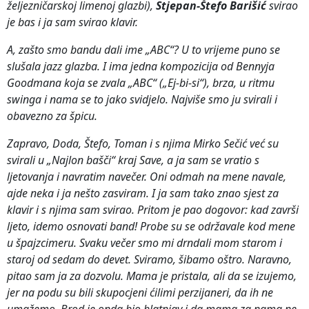
željezničarskoj limenoj glazbi),
Stjepan-Štefo Barišić
svirao
je bas i ja sam svirao klavir.
A, zašto smo bandu dali ime „ABC“? U to vrijeme puno se
slušala jazz glazba. I ima jedna kompozicija od Bennyja
Goodmana koja se zvala „ABC“ („Ej-bi-si“), brza, u ritmu
swinga i nama se to jako svidjelo. Najviše smo ju svirali i
obavezno za špicu.
Zapravo, Doda, Štefo, Toman i s njima Mirko Sečić već su
svirali u „Najlon bašči“ kraj Save, a ja sam se vratio s
ljetovanja i navratim navečer. Oni odmah na mene navale,
ajde neka i ja nešto zasviram. I ja sam tako znao sjest za
klavir i s njima sam svirao. Pritom je pao dogovor: kad završi
ljeto, idemo osnovati band! Probe su se održavale kod mene
u špajzcimeru. Svaku večer smo mi drndali mom starom i
staroj od sedam do devet. Sviramo, šibamo oštro. Naravno,
pitao sam ja za dozvolu. Mama je pristala, ali da se izujemo,
jer na podu su bili skupocjeni ćilimi perzijaneri, da ih ne
umažemo. Brod je onda bio blatnjav i da mama za nama ne