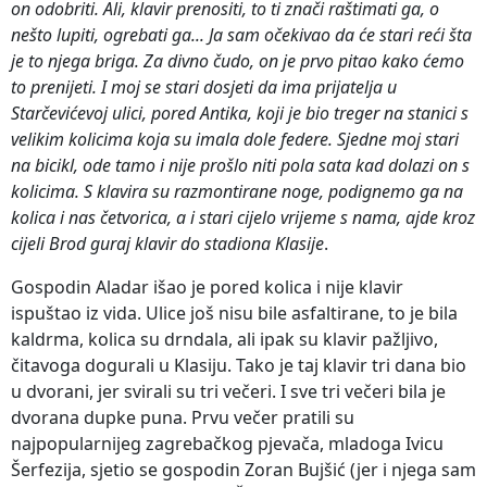
on odobriti. Ali, klavir prenositi, to ti znači raštimati ga, o
nešto lupiti, ogrebati ga... Ja sam očekivao da će stari reći šta
je to njega briga. Za divno čudo, on je prvo pitao kako ćemo
to prenijeti. I moj se stari dosjeti da ima prijatelja u
Starčevićevoj ulici, pored Antika, koji je bio treger na stanici s
velikim kolicima koja su imala dole federe. Sjedne moj stari
na bicikl, ode tamo i nije prošlo niti pola sata kad dolazi on s
kolicima. S klavira su razmontirane noge, podignemo ga na
kolica i nas četvorica, a i stari cijelo vrijeme s nama, ajde kroz
cijeli Brod guraj klavir do stadiona Klasije
.
Gospodin Aladar išao je pored kolica i nije klavir
ispuštao iz vida. Ulice još nisu bile asfaltirane, to je bila
kaldrma, kolica su drndala, ali ipak su klavir pažljivo,
čitavoga dogurali u Klasiju. Tako je taj klavir tri dana bio
u dvorani, jer svirali su tri večeri. I sve tri večeri bila je
dvorana dupke puna. Prvu večer pratili su
najpopularnijeg zagrebačkog pjevača, mladoga Ivicu
Šerfezija, sjetio se gospodin Zoran Bujšić (jer i njega sam