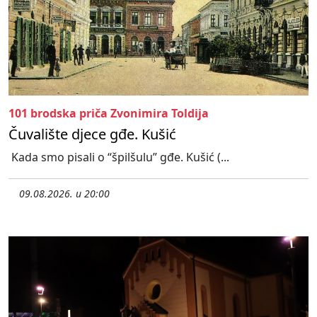
101 brodska priča Zvonimira Toldija
Čuvalište djece gđe. Kušić
Kada smo pisali o “špilšulu” gđe. Kušić (...
09.08.2026. u 20:00