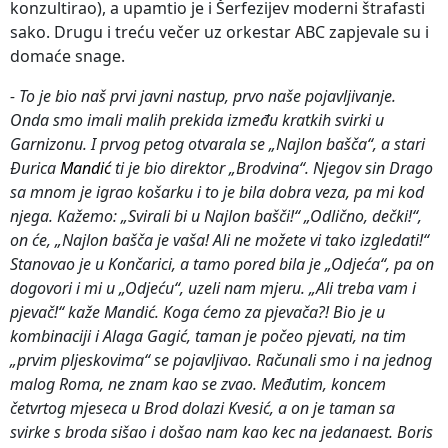
konzultirao), a upamtio je i Šerfezijev moderni štrafasti
sako. Drugu i treću večer uz orkestar ABC zapjevale su i
domaće snage.
- To je bio naš prvi javni nastup, prvo naše pojavljivanje.
Onda smo imali malih prekida između kratkih svirki u
Garnizonu. I prvog petog otvarala se „Najlon bašča“, a stari
Đurica
Mandić
ti je bio direktor „Brodvina“. Njegov sin Drago
sa mnom je igrao košarku i to je bila dobra veza, pa mi kod
njega. Kažemo: „Svirali bi u Najlon bašči!“ „Odlično, dečki!“,
on će, „Najlon bašča je vaša! Ali ne možete vi tako izgledati!“
Stanovao je u Končarici, a tamo pored bila je „Odjeća“, pa on
dogovori i mi u „Odjeću“, uzeli nam mjeru. „Ali treba vam i
pjevač!“ kaže Mandić. Koga ćemo za pjevača?! Bio je u
kombinaciji i Alaga Gagić, taman je počeo pjevati, na tim
„prvim pljeskovima“ se pojavljivao. Računali smo i na jednog
malog Roma, ne znam kao se zvao. Međutim, koncem
četvrtog mjeseca u Brod dolazi Kvesić, a on je taman sa
svirke s broda sišao i došao nam kao kec na jedanaest. Boris