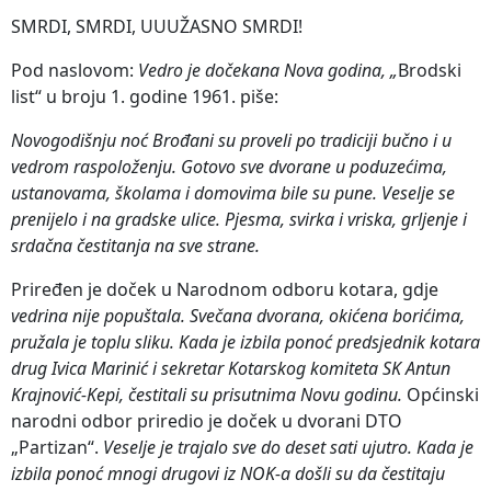
SMRDI, SMRDI, UUUŽASNO SMRDI!
Pod naslovom:
Vedro je dočekana Nova godina, „
Brodski
list“ u broju 1. godine 1961. piše:
Novogodišnju noć Brođani su proveli po tradiciji bučno i u
vedrom raspoloženju. Gotovo sve dvorane u poduzećima,
ustanovama, školama i domovima bile su pune. Veselje se
prenijelo i na gradske ulice. Pjesma, svirka i vriska, grljenje i
srdačna čestitanja na sve strane.
Priređen je doček u Narodnom odboru kotara, gdje
vedrina nije popuštala.
Svečana dvorana,
okićena borićima,
pružala je toplu sliku. Kada je izbila ponoć predsjednik kotara
drug Ivica Marinić i sekretar Kotarskog komiteta SK Antun
Krajnović-Kepi, čestitali su prisutnima Novu godinu.
Općinski
narodni odbor priredio je doček u dvorani DTO
„Partizan“.
Veselje je trajalo sve do deset sati ujutro. Kada je
izbila ponoć mnogi drugovi iz NOK-a došli su da čestitaju