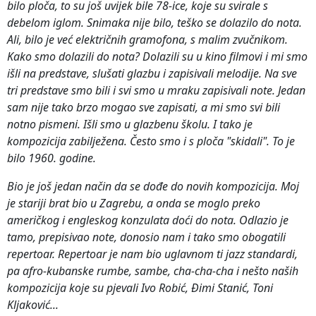
bilo ploča, to su još uvijek bile 78-ice, koje su svirale s
debelom iglom. Snimaka nije bilo, teško se dolazilo do nota.
Ali, bilo je već električnih gramofona, s malim zvučnikom.
Kako smo dolazili do nota? Dolazili su u kino filmovi i mi smo
išli na predstave, slušati glazbu i zapisivali melodije. Na sve
tri predstave smo bili i svi smo u mraku zapisivali note. Jedan
sam nije tako brzo mogao sve zapisati, a mi smo svi bili
notno pismeni. Išli smo u glazbenu školu. I tako je
kompozicija zabilježena. Često smo i s ploča "skidali". To je
bilo 1960. godine.
Bio je još jedan način da se dođe do novih kompozicija. Moj
je stariji brat bio u Zagrebu, a onda se moglo preko
američkog i engleskog konzulata doći do nota. Odlazio je
tamo, prepisivao note, donosio nam i tako smo obogatili
repertoar. Repertoar je nam bio uglavnom ti jazz standardi,
pa afro-kubanske rumbe, sambe, cha-cha-cha i nešto naših
kompozicija koje su pjevali Ivo Robić, Đimi Stanić, Toni
Kljaković...