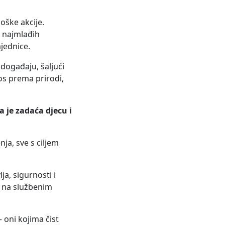
loške akcije.
d najmlađih
ajednice.
u događaju, šaljući
os prema prirodi,
a je zadaća djecu i
ja, sve s ciljem
lja, sigurnosti i
e na službenim
– oni kojima čist