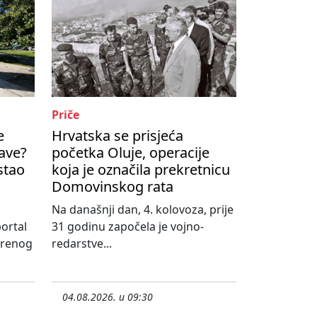
Priče
e
Hrvatska se prisjeća
ave?
početka Oluje, operacije
ostao
koja je označila prekretnicu
Domovinskog rata
Na današnji dan, 4. kolovoza, prije
ortal
31 godinu započela je vojno-
erenog
redarstve...
04.08.2026. u 09:30