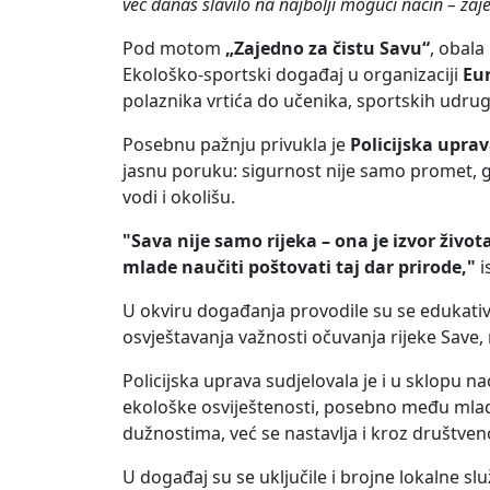
već danas slavilo na najbolji mogući način – za
Pod motom
„Zajedno za čistu Savu“
, obala
Ekološko-sportski događaj u organizaciji
Eur
polaznika vrtića do učenika, sportskih udruga 
Posebnu pažnju privukla je
Policijska upra
jasnu poruku: sigurnost nije samo promet, 
vodi i okolišu.
"Sava nije samo rijeka – ona je izvor život
mlade naučiti poštovati taj dar prirode,"
i
U okviru događanja provodile su se edukativne
osvještavanja važnosti očuvanja rijeke Save, 
Policijska uprava sudjelovala je i u sklopu 
ekološke osviještenosti, posebno među mlad
dužnostima, već se nastavlja i kroz društven
U događaj su se uključile i brojne lokalne slu