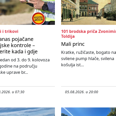
i i trikovi
101 brodska priča Zvonimi
Toldija
anas pojačane
Mali princ
ijske kontrole –
erite kada i gdje
Kratke, ružičaste, bogato n
svilene pump hlače, svilena
 tjedan od 3. do 9. kolovoza
košulja ist...
godine na području
ske uprave br...
.2026. u 07:30
05.08.2026. u 20:00