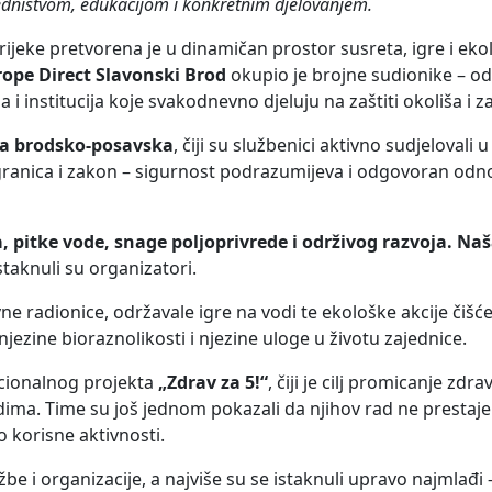
jedništvom, edukacijom i konkretnim djelovanjem.
 rijeke pretvorena je u dinamičan prostor susreta, igre i eko
ope Direct Slavonski Brod
okupio je brojne sudionike – o
i institucija koje svakodnevno djeluju na zaštiti okoliša i z
va brodsko-posavska
, čiji su službenici aktivno sudjelovali 
granica i zakon – sigurnost podrazumijeva i odgovoran odn
a, pitke vode, snage poljoprivrede i održivog razvoja. Naš
staknuli su organizatori.
 radionice, održavale igre na vodi te ekološke akcije čišćen
njezine bioraznolikosti i njezine uloge u životu zajednice.
nacionalnog projekta
„Zdrav za 5!“
, čiji je cilj promicanje zdrav
ima. Time su još jednom pokazali da njihov rad ne prestaj
o korisne aktivnosti.
žbe i organizacije, a najviše su se istaknuli upravo najmlađi 