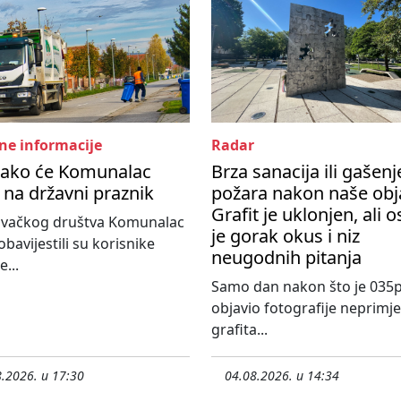
ne informacije
Radar
kako će Komunalac
Brza sanacija ili gašenj
i na državni praznik
požara nakon naše obj
Grafit je uklonjen, ali 
govačkog društva Komunalac
je gorak okus i niz
obavijestili su korisnike
neugodnih pitanja
...
Samo dan nakon što je 035p
objavio fotografije neprimj
grafita...
.2026. u 17:30
04.08.2026. u 14:34