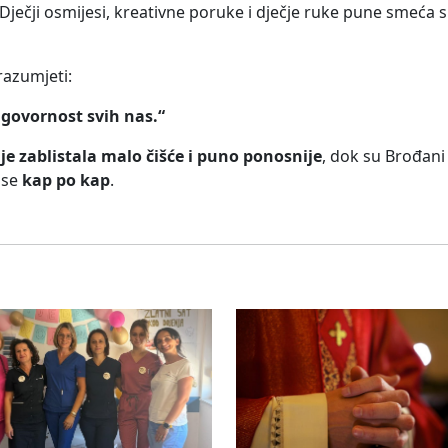
 Dječji osmijesi, kreativne poruke i dječje ruke pune smeća s
razumjeti:
odgovornost svih nas.“
je zablistala malo čišće i puno ponosnije
, dok su Brođani
 se
kap po kap
.