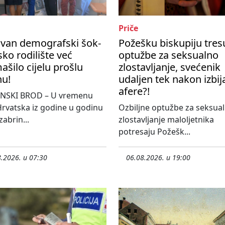
Priče
ivan demografski šok-
Požešku biskupiju tres
ko rodilište već
optužbe za seksualno
šilo cijelu prošlu
zlostavljanje, svećenik
nu!
udaljen tek nakon izbij
afere?!
NSKI BROD – U vremenu
rvatska iz godine u godinu
Ozbiljne optužbe za seksua
 zabrin...
zlostavljanje maloljetnika
potresaju Požešk...
.2026. u 07:30
06.08.2026. u 19:00