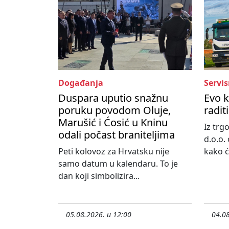
Događanja
Servis
Duspara uputio snažnu
Evo 
poruku povodom Oluje,
radit
Marušić i Ćosić u Kninu
Iz tr
odali počast braniteljima
d.o.o. 
Peti kolovoz za Hrvatsku nije
kako će
samo datum u kalendaru. To je
dan koji simbolizira...
05.08.2026. u 12:00
04.08