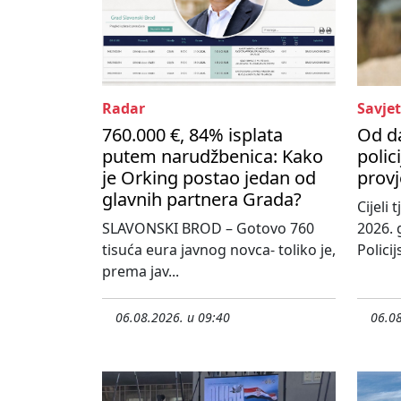
Radar
Savjet
760.000 €, 84% isplata
Od d
putem narudžbenica: Kako
polic
je Orking postao jedan od
provj
glavnih partnera Grada?
Cijeli
SLAVONSKI BROD – Gotovo 760
2026. 
tisuća eura javnog novca- toliko je,
Policij
prema jav...
06.08.2026. u 09:40
06.08