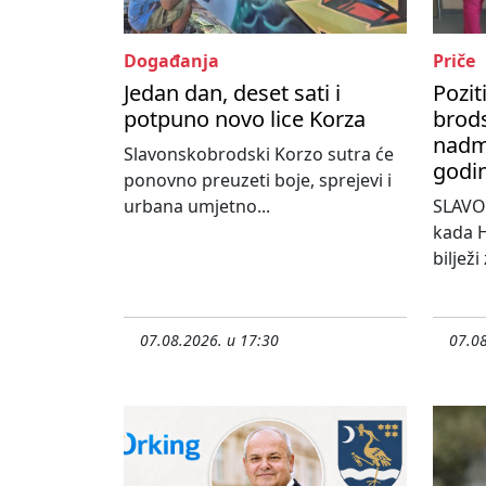
Događanja
Priče
Jedan dan, deset sati i
Pozit
potpuno novo lice Korza
brods
nadma
Slavonskobrodski Korzo sutra će
godi
ponovno preuzeti boje, sprejevi i
urbana umjetno...
SLAVO
kada H
bilježi
07.08.2026. u 17:30
07.08