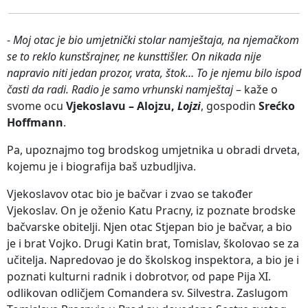
-
Moj otac je bio umjetnički stolar namještaja, na njemačkom
se to reklo kunstšrajner, ne kunsttišler. On nikada nije
napravio niti jedan prozor, vrata, štok… To je njemu bilo ispod
časti da radi. Radio je samo vrhunski namještaj
– kaže o
svome ocu
Vjekoslavu – Alojzu,
Lojzi
, gospodin
Srećko
Hoffmann
.
Pa, upoznajmo tog brodskog umjetnika u obradi drveta,
kojemu je i biografija baš uzbudljiva.
Vjekoslavov otac bio je bačvar i zvao se također
Vjekoslav. On je oženio Katu Pracny, iz poznate brodske
bačvarske obitelji. Njen otac Stjepan bio je bačvar, a bio
je i brat Vojko. Drugi Katin brat, Tomislav, školovao se za
učitelja. Napredovao je do školskog inspektora, a bio je i
poznati kulturni radnik i dobrotvor, od pape Pija XI.
odlikovan odličjem Comandera sv. Silvestra. Zaslugom