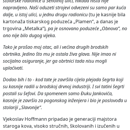
stolarske radionice u Šenoinoj ulici, nikada ništa nije
napravljeno. Naši oduzeti strojevi odvezeni su samo par kuća
dalje, u istoj ulici, u jednu drugu radionicu
(tu je kasnije bila
kartonaža tiskarskog poduzeća „Plamen“, a danas je
trgovina „Metalka“)
, pa je osnovano poduzeće „Obnova“, no
ono nije bilo dugog vijeka.
Tako je prošao moj otac, ali i većina drugih brodskih
obrtnika. Jedino što mu je ostala živa glava. Nije imao ni
socijalno osiguranje, jer ga obrtnici tada nisu mogli
uplaćivati.
Dodao bih i to - kod tate je završila cijela plejada šegrta koji
su kasnije radili u brodskoj drvnoj industriji. I svi tatini šegrti
postali su šefovi. Da spomenem samo Đuku Jankovića,
kasnije je završio za pogonskog inženjera i bio je poslovođa u
stolariji „Slavonije“.
Vjekoslav Hoffmann pripadao je generaciji majstora
staroga kova, visoko stručnih, školovanih i izučenih u