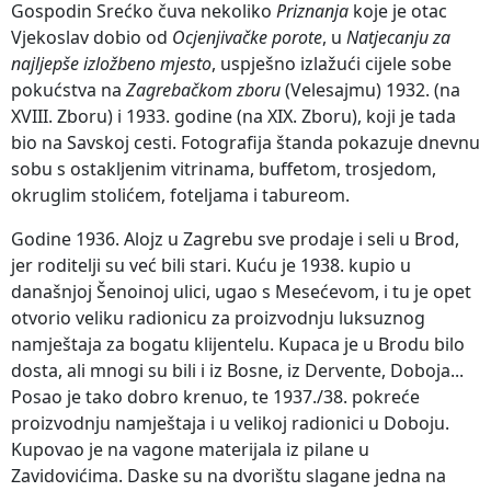
Gospodin Srećko čuva nekoliko
Priznanja
koje je otac
Vjekoslav dobio od
Ocjenjivačke porote
, u
Natjecanju za
najljepše izložbeno mjesto
, uspješno izlažući cijele sobe
pokućstva na
Zagrebačkom zboru
(Velesajmu) 1932. (na
XVIII. Zboru) i 1933. godine (na XIX. Zboru), koji je tada
bio na Savskoj cesti. Fotografija štanda pokazuje dnevnu
sobu s ostakljenim vitrinama, buffetom, trosjedom,
okruglim stolićem, foteljama i tabureom.
Godine 1936. Alojz u Zagrebu sve prodaje i seli u Brod,
jer roditelji su već bili stari. Kuću je 1938. kupio u
današnjoj Šenoinoj ulici, ugao s Mesećevom, i tu je opet
otvorio veliku radionicu za proizvodnju luksuznog
namještaja za bogatu klijentelu. Kupaca je u Brodu bilo
dosta, ali mnogi su bili i iz Bosne, iz Dervente, Doboja...
Posao je tako dobro krenuo, te 1937./38. pokreće
proizvodnju namještaja i u velikoj radionici u Doboju.
Kupovao je na vagone materijala iz pilane u
Zavidovićima. Daske su na dvorištu slagane jedna na