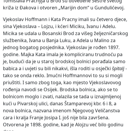
Tomislava Pracnyja u Brod su dovedene Sestre svetog
križa iz Đakova i otvoren „Marijin dom“ u Gundulićevoj.
Vjekoslav Hoffmann i Kata Pracny imali su četvero djece,
sina Vjekoslava – Lojzu, i kćeri Miciku, Ivanu i Adelu.
Micika se udala u Bosanski Brod za višeg željezničarskog
službenika, Ivana u Banja Luku, a Adela u Malino za
jednog bogatog posjednika. Vjekoslav je rođen 1897.
godine. Majka Kata imala je kompliciranu trudnoću pa
je, budući da je u staroj brodskoj bolnici porađala samo
babica a i uvjeti su bili nikakvi, išla roditi u osječki
špitalj
-
tako se onda reklo. Imućni Hoffmannovi to su si mogli
priuštiti. I samo zbog toga, kao mjesto Vjekoslavovog
rođenja navodi se Osijek. Brodska bolnica, ako se to
bolnicom moglo i zvati, nalazila se tada u iznajmljenoj
kući u Pivarskoj ulici, danas Štamparevoj kbr. 6 i 8, a
nova bolnica, nazvana imenom Njegovog Veličanstva
cara i kralja Franje Josipa I. još nije bila završena.
Otvorena je 1898. godine, kad je Alojzu već bilo godinu