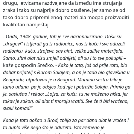
drugu, letvicama razdvajane da između ima strujanja
zraka i tako su najprije dobro osušene, jer samo se od
tako dobro pripremljenog materijala mogao proizvoditi
kvalitetan namještaj.
- Onda, 1948. godine, tati je sve nacionalizirano. Došli su
„drugovi“ i istjerali ga iz radionice, nas iz kuće i sve oduzeli,
radionicu, kuću, strojeve, sav alat, velike zalihe materijala.
Samo, sitni alat nisu smjeli odnijeti, ali su i to sve pokupili –
kaže gospodin Srećko. -
Kako je tata, još od prije rata, bio
dobar prijatelj s Đurom Salajem, a on je tada bio glavešina u
Beogradu, otputovao je u Beograd. Mamina sestra bila je
tamo udana, pa je odsjeo kod nje i potražio Salaja. Primio ga
je, saslušao i rekao: „Lojza, za kuću, tu ne možemo ništa, jer
takav je zakon, ali alat ti moraju vratiti. Sve će ti biti vraćeno,
svaki komad!“
Kada je tata došao u Brod, zbilja za par dana alat je vraćen i
to duplo više nego što je oduzeto. Istovremeno je