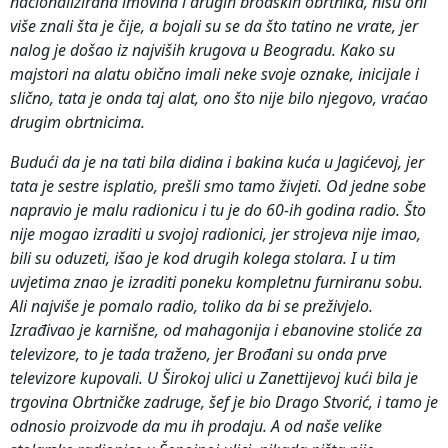
nacionalizirana imovina i drugih brodskih obrtnika, nisu oni
više znali šta je čije, a bojali su se da što tatino ne vrate, jer
nalog je došao iz najviših krugova u Beogradu. Kako su
majstori na alatu obično imali neke svoje oznake, inicijale i
slično, tata je onda taj alat, ono što nije bilo njegovo, vraćao
drugim obrtnicima.
Budući da je na tati bila didina i bakina kuća u Jagićevoj, jer
tata je sestre isplatio, prešli smo tamo živjeti. Od jedne sobe
napravio je malu radionicu i tu je do 60-ih godina radio. Što
nije mogao izraditi u svojoj radionici, jer strojeva nije imao,
bili su oduzeti, išao je kod drugih kolega stolara. I u tim
uvjetima znao je izraditi poneku kompletnu furniranu sobu.
Ali najviše je pomalo radio, toliko da bi se preživjelo.
Izrađivao je karnišne, od mahagonija i ebanovine stoliće za
televizore, to je tada traženo, jer Brođani su onda prve
televizore kupovali. U Širokoj ulici u Zanettijevoj kući bila je
trgovina Obrtničke zadruge, šef je bio Drago Stvorić, i tamo je
odnosio proizvode da mu ih prodaju. A od naše velike