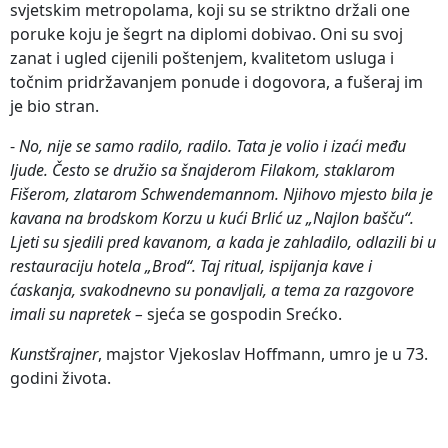
svjetskim metropolama, koji su se striktno držali one
poruke koju je šegrt na diplomi dobivao. Oni su svoj
zanat i ugled cijenili poštenjem, kvalitetom usluga i
točnim pridržavanjem ponude i dogovora, a fušeraj im
je bio stran.
-
No, nije se samo radilo, radilo. Tata je volio i izaći među
ljude. Često se družio sa šnajderom Filakom, staklarom
Fišerom, zlatarom Schwendemannom. Njihovo mjesto bila je
kavana na brodskom Korzu u kući Brlić uz „Najlon bašču“.
Ljeti su sjedili pred kavanom, a kada je zahladilo, odlazili bi u
restauraciju hotela „Brod“. Taj ritual, ispijanja kave i
ćaskanja, svakodnevno su ponavljali, a tema za razgovore
imali su napretek –
sjeća se gospodin Srećko.
Kunstšrajner
, majstor Vjekoslav Hoffmann, umro je u 73.
godini života.