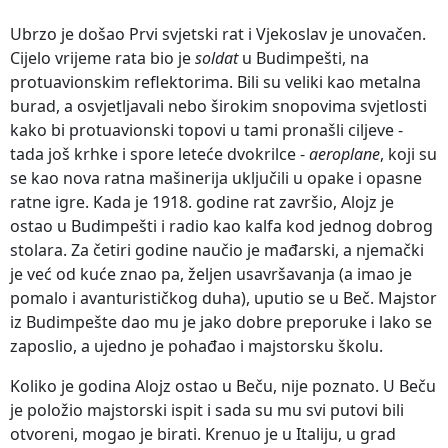
Ubrzo je došao Prvi svjetski rat i Vjekoslav je unovačen.
Cijelo vrijeme rata bio je
soldat
u Budimpešti, na
protuavionskim reflektorima. Bili su veliki kao metalna
burad, a osvjetljavali nebo širokim snopovima svjetlosti
kako bi protuavionski topovi u tami pronašli ciljeve -
tada još krhke i spore leteće dvokrilce -
aeroplane
, koji su
se kao nova ratna mašinerija uključili u opake i opasne
ratne igre. Kada je 1918. godine rat završio, Alojz je
ostao u Budimpešti i radio kao kalfa kod jednog dobrog
stolara. Za četiri godine naučio je mađarski, a njemački
je već od kuće znao pa, željen usavršavanja (a imao je
pomalo i avanturističkog duha), uputio se u Beč. Majstor
iz Budimpešte dao mu je jako dobre preporuke i lako se
zaposlio, a ujedno je pohađao i majstorsku školu.
Koliko je godina Alojz ostao u Beču, nije poznato. U Beču
je položio majstorski ispit i sada su mu svi putovi bili
otvoreni, mogao je birati. Krenuo je u Italiju, u grad