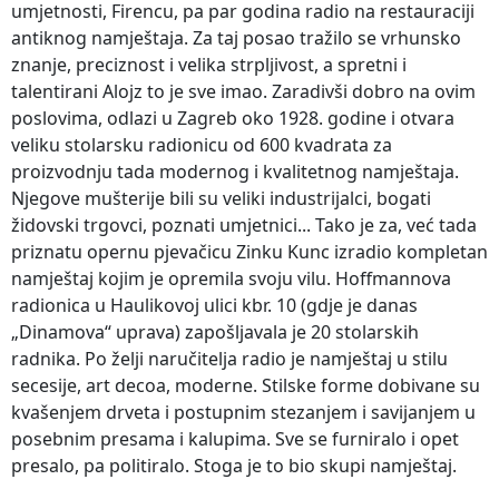
umjetnosti, Firencu, pa par godina radio na restauraciji
antiknog namještaja. Za taj posao tražilo se vrhunsko
znanje, preciznost i velika strpljivost, a spretni i
talentirani Alojz to je sve imao. Zaradivši dobro na ovim
poslovima, odlazi u Zagreb oko 1928. godine i otvara
veliku stolarsku radionicu od 600 kvadrata za
proizvodnju tada modernog i kvalitetnog namještaja.
Njegove mušterije bili su veliki industrijalci, bogati
židovski trgovci, poznati umjetnici... Tako je za, već tada
priznatu opernu pjevačicu Zinku Kunc izradio kompletan
namještaj kojim je opremila svoju vilu. Hoffmannova
radionica u Haulikovoj ulici kbr. 10 (gdje je danas
„Dinamova“ uprava) zapošljavala je 20 stolarskih
radnika. Po želji naručitelja radio je namještaj u stilu
secesije, art decoa, moderne. Stilske forme dobivane su
kvašenjem drveta i postupnim stezanjem i savijanjem u
posebnim presama i kalupima. Sve se furniralo i opet
presalo, pa politiralo. Stoga je to bio skupi namještaj.