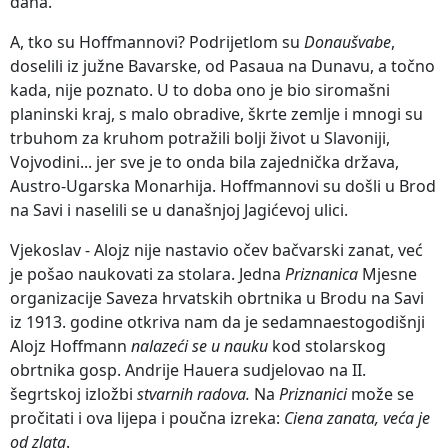
dana.
A, tko su Hoffmannovi? Podrijetlom su
Donaušvabe
,
doselili iz južne Bavarske, od Pasaua na Dunavu, a točno
kada, nije poznato. U to doba ono je bio siromašni
planinski kraj, s malo obradive, škrte zemlje i mnogi su
trbuhom za kruhom potražili bolji život u Slavoniji,
Vojvodini... jer sve je to onda bila zajednička država,
Austro-Ugarska Monarhija. Hoffmannovi su došli u Brod
na Savi i naselili se u današnjoj Jagićevoj ulici.
Vjekoslav - Alojz nije nastavio očev bačvarski zanat, već
je pošao naukovati za stolara. Jedna
Priznanica
Mjesne
organizacije Saveza hrvatskih obrtnika u Brodu na Savi
iz 1913. godine otkriva nam da je sedamnaestogodišnji
Alojz Hoffmann
nalazeći se u nauku
kod stolarskog
obrtnika gosp. Andrije Hauera sudjelovao na II.
šegrtskoj izložbi
stvarnih radova.
Na
Priznanici
može se
pročitati i ova lijepa i poučna izreka:
Ciena zanata, veća je
od zlata
.