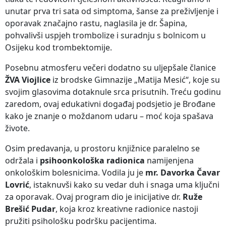
unutar prva tri sata od simptoma, šanse za preživljenje i
oporavak značajno rastu, naglasila je dr. Šapina,
pohvalivši uspjeh trombolize i suradnju s bolnicom u
Osijeku kod trombektomije.
Posebnu atmosferu večeri dodatno su uljepšale članice
ŽVA Viojlice
iz brodske Gimnazije „Matija Mesić“, koje su
svojim glasovima dotaknule srca prisutnih. Treću godinu
zaredom, ovaj edukativni događaj podsjetio je Brođane
kako je znanje o moždanom udaru – moć koja spašava
živote.
Osim predavanja, u prostoru knjižnice paralelno se
održala i
psihoonkološka radionica
namijenjena
onkološkim bolesnicima. Vodila ju je
mr. Davorka Čavar
Lovrić
, istaknuvši kako su vedar duh i snaga uma ključni
za oporavak. Ovaj program dio je inicijative dr.
Ruže
Brešić Pudar
, koja kroz kreativne radionice nastoji
pružiti psihološku podršku pacijentima.