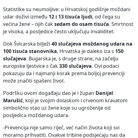
Statistike su neumoljive: u Hrvatskoj godišnje moždani
udar doživi između
12 i 13 tisuća ljudi
, od čega su
većina žene – njih čak
sedam do osam tisuća
. Smrtnost
je visoka, a posljedice često uključuju invaliditet.
Dok Švicarska bilježi
40 slučajeva moždanog udara na
100 tisuća stanovnika
, Hrvatska je daleko iza s
150
slučajeva
. Bugarska je, s druge strane, na začelju
europske ljestvice s čak
330 slučajeva
. Ovi podaci
pokazuju da i najmanji korak prema boljoj prevenciji
može značiti spašeni život.
Podršku ovom događaju dao je i župan
Danijel
Marušić
, koji je svojim dolaskom i crvenom kravatom
simbolično stao uz žene koje su ugroženije od
posljedica moždanog udara.
-Prevencija nije samo riječ, već način života koji svi
moramo prihvatiti. Ovakve tribine podsjećaju nas da