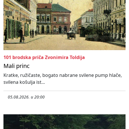
101 brodska priča Zvonimira Toldija
Mali princ
Kratke, ružičaste, bogato nabrane svilene pump hlače,
svilena košulja ist...
05.08.2026. u 20:00