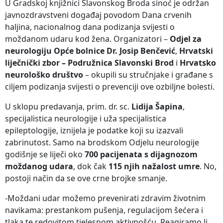
U Gradskoj knjižnici Slavonskog Broda sinoć je održan
javnozdravstveni događaj povodom Dana crvenih
haljina, nacionalnog dana podizanja svijesti o
moždanom udaru kod žena. Organizatori –
Odjel za
neurologiju Opće bolnice Dr. Josip Benčević
,
Hrvatski
liječnički zbor – Podružnica Slavonski Brod
i
Hrvatsko
neurološko društvo
– okupili su stručnjake i građane s
ciljem podizanja svijesti o prevenciji ove ozbiljne bolesti.
U sklopu predavanja, prim. dr. sc.
Lidija Šapina
,
specijalistica neurologije i uža specijalistica
epileptologije, iznijela je podatke koji su izazvali
zabrinutost. Samo na brodskom Odjelu neurologije
godišnje se liječi oko
700 pacijenata s dijagnozom
moždanog udara
, dok čak
115 njih nažalost umre
. No,
postoji način da se ove crne brojke smanje.
-Moždani udar možemo prevenirati zdravim životnim
navikama: prestankom pušenja, regulacijom šećera i
tlaka te redovitom tjelesnom aktivnošću. Reagiramo li