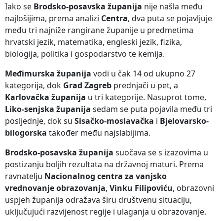
Iako se
Brodsko-posavska županija
nije našla među
najlošijima, prema analizi
Centra
, dva puta se pojavljuje
među tri najniže rangirane županije u predmetima
hrvatski jezik, matematika, engleski jezik, fizika,
biologija, politika i gospodarstvo te kemija.
Međimurska županija
vodi u čak 14 od ukupno 27
kategorija, dok
Grad Zagreb
prednjači u pet, a
Karlovačka županija
u tri kategorije. Nasuprot tome,
Liko-senjska županija
sedam se puta pojavila među tri
posljednje, dok su
Sisačko-moslavačka
i
Bjelovarsko-
bilogorska
također među najslabijima.
Brodsko-posavska županija
suočava se s izazovima u
postizanju boljih rezultata na državnoj maturi. Prema
ravnatelju
Nacionalnog centra za vanjsko
vrednovanje obrazovanja
,
Vinku Filipoviću
, obrazovni
uspjeh županija odražava širu društvenu situaciju,
uključujući razvijenost regije i ulaganja u obrazovanje.