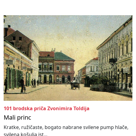
101 brodska priča Zvonimira Toldija
Mali princ
Kratke, ružičaste, bogato nabrane svilene pump hlače,
svilena košulja ist...