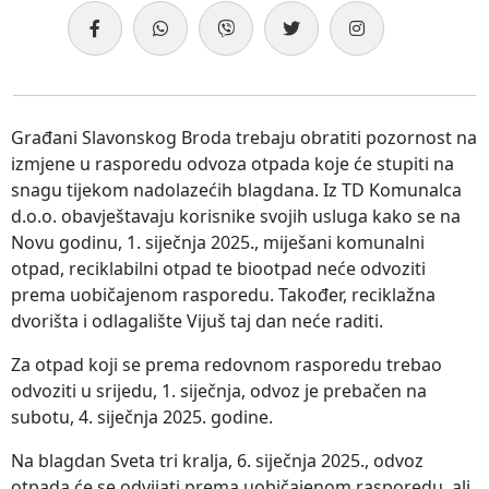
Građani Slavonskog Broda trebaju obratiti pozornost na
izmjene u rasporedu odvoza otpada koje će stupiti na
snagu tijekom nadolazećih blagdana. Iz TD Komunalca
d.o.o. obavještavaju korisnike svojih usluga kako se na
Novu godinu, 1. siječnja 2025., miješani komunalni
otpad, reciklabilni otpad te biootpad neće odvoziti
prema uobičajenom rasporedu. Također, reciklažna
dvorišta i odlagalište Vijuš taj dan neće raditi.
Za otpad koji se prema redovnom rasporedu trebao
odvoziti u srijedu, 1. siječnja, odvoz je prebačen na
subotu, 4. siječnja 2025. godine.
Na blagdan Sveta tri kralja, 6. siječnja 2025., odvoz
otpada će se odvijati prema uobičajenom rasporedu, ali