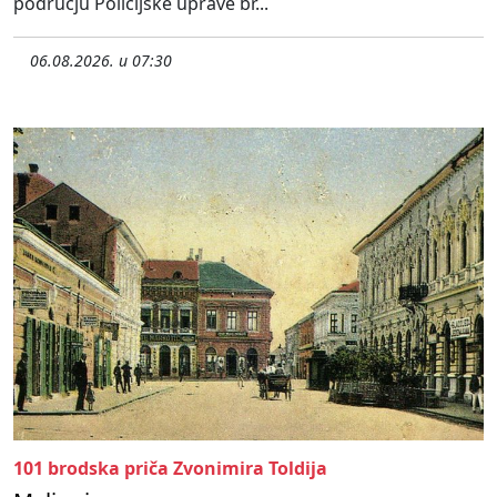
području Policijske uprave br...
06.08.2026. u 07:30
101 brodska priča Zvonimira Toldija