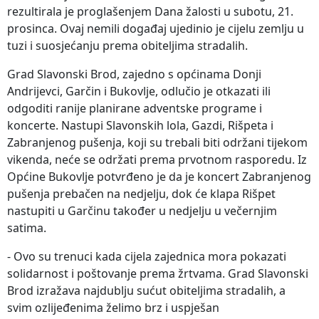
rezultirala je proglašenjem Dana žalosti u subotu, 21.
prosinca. Ovaj nemili događaj ujedinio je cijelu zemlju u
tuzi i suosjećanju prema obiteljima stradalih.
Grad Slavonski Brod, zajedno s općinama Donji
Andrijevci, Garčin i Bukovlje, odlučio je otkazati ili
odgoditi ranije planirane adventske programe i
koncerte. Nastupi Slavonskih lola, Gazdi, Rišpeta i
Zabranjenog pušenja, koji su trebali biti održani tijekom
vikenda, neće se održati prema prvotnom rasporedu. Iz
Općine Bukovlje potvrđeno je da je koncert Zabranjenog
pušenja prebačen na nedjelju, dok će klapa Rišpet
nastupiti u Garčinu također u nedjelju u večernjim
satima.
- Ovo su trenuci kada cijela zajednica mora pokazati
solidarnost i poštovanje prema žrtvama. Grad Slavonski
Brod izražava najdublju sućut obiteljima stradalih, a
svim ozlijeđenima želimo brz i uspješan