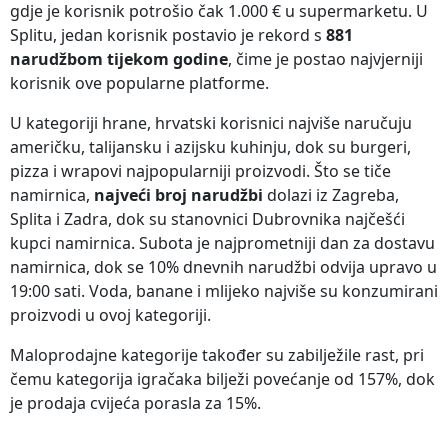
gdje je korisnik potrošio čak 1.000 € u supermarketu. U
Splitu, jedan korisnik postavio je rekord s
881
narudžbom tijekom godine
, čime je postao najvjerniji
korisnik ove popularne platforme.
U kategoriji hrane, hrvatski korisnici najviše naručuju
američku, talijansku i azijsku kuhinju, dok su burgeri,
pizza i wrapovi najpopularniji proizvodi. Što se tiče
namirnica,
najveći broj narudžbi
dolazi iz Zagreba,
Splita i Zadra, dok su stanovnici Dubrovnika najčešći
kupci namirnica. Subota je najprometniji dan za dostavu
namirnica, dok se 10% dnevnih narudžbi odvija upravo u
19:00 sati. Voda, banane i mlijeko najviše su konzumirani
proizvodi u ovoj kategoriji.
Maloprodajne kategorije također su zabilježile rast, pri
čemu kategorija igračaka bilježi povećanje od 157%, dok
je prodaja cvijeća porasla za 15%.