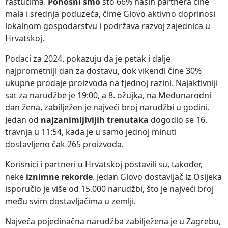
rastućima.
Ponosni smo
što 66% naših partnera čine
mala i srednja poduzeća, čime Glovo aktivno doprinosi
lokalnom gospodarstvu i podržava razvoj zajednica u
Hrvatskoj.
Podaci za 2024. pokazuju da je petak i dalje
najprometniji dan za dostavu, dok vikendi čine 30%
ukupne prodaje proizvoda na tjednoj razini. Najaktivniji
sat za narudžbe je 19:00, a 8. ožujka, na Međunarodni
dan žena, zabilježen je najveći broj narudžbi u godini.
Jedan od
najzanimljivijih trenutaka
dogodio se 16.
travnja u 11:54, kada je u samo jednoj minuti
dostavljeno čak 265 proizvoda.
Korisnici i partneri u Hrvatskoj postavili su, također,
neke
iznimne rekorde
. Jedan Glovo dostavljač iz Osijeka
isporučio je više od 15.000 narudžbi, što je najveći broj
među svim dostavljačima u zemlji.
Najveća pojedinačna narudžba zabilježena je u Zagrebu,