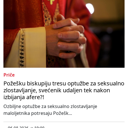
Priče
Požešku biskupiju tresu optužbe za seksualno
zlostavljanje, svećenik udaljen tek nakon
izbijanja afere?!
Ozbiljne optužbe za seksualno zlostavljanje
maloljetnika potresaju Požešk...
06.08.2026. u 19:00