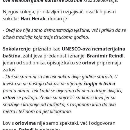
Njegov kolega, proslavljeni uzgajivač lovačkih pasa i
sokolar
Hari Herak
, dodao je:
- Ovaj lov nije samo demonstracija vještine, već i prilika da se
očuva tradicija koja traje tisućama godina.
Sokolarenje
, priznato kao
UNESCO-ova nematerijalna
baština
, zahtijeva predanost i znanje.
Branimir Reindl
,
jedan od sudionika, opisuje kako se
orlovi
pripremaju
za lov:
- Oni su spremni za lov tek nakon dvije godine starosti. U
lovištu se ne puštaju dok psi ne otjeraju
čaglja
ili
lisicu
prema nama. Tek kada se uvjerimo da nema druge divljači,
orlovi
se puštaju. Ženke su najčešći sudionici lova jer su
snažnije i krupnije od mužjaka, s rasponom krila do dva
metra i težinom od pet kilograma.
Lov s
orlovima
nije samo spektakl, već i odgovoran
posao.
Reindl
je pojasnio: