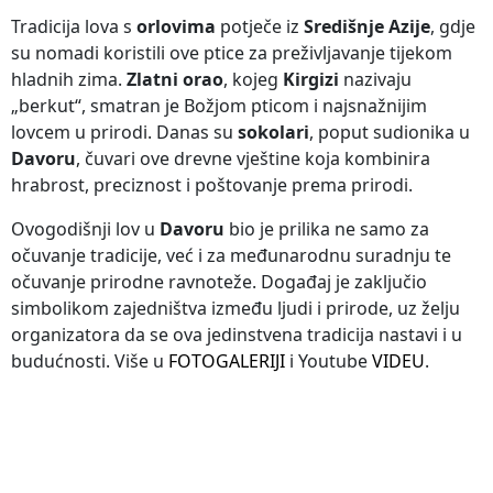
Tradicija lova s
orlovima
potječe iz
Središnje Azije
, gdje
su nomadi koristili ove ptice za preživljavanje tijekom
hladnih zima.
Zlatni orao
, kojeg
Kirgizi
nazivaju
„berkut“, smatran je Božjom pticom i najsnažnijim
lovcem u prirodi. Danas su
sokolari
, poput sudionika u
Davoru
, čuvari ove drevne vještine koja kombinira
hrabrost, preciznost i poštovanje prema prirodi.
Ovogodišnji lov u
Davoru
bio je prilika ne samo za
očuvanje tradicije, već i za međunarodnu suradnju te
očuvanje prirodne ravnoteže. Događaj je zaključio
simbolikom zajedništva između ljudi i prirode, uz želju
organizatora da se ova jedinstvena tradicija nastavi i u
budućnosti. Više u
FOTOGALERIJI
i Youtube
VIDEU
.