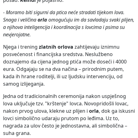
-
Moramo biti sigurni da ptica neće stradati tijekom lova.
Snaga i veličina
orla
omogućuju im da savladaju svaki plijen,
a njihova inteligencija i koordinacija s lovcima i psima su
nevjerojatne.
Njega i trening
zlatnih orlova
zahtijevaju iznimnu
posvećenost i financijska sredstva. Neslužbeno
doznajemo da cijena jednog ptića može doseći i 4000
eura. Odgajaju se na dva načina – prirodnim putem,
kada ih hrane roditelji, ili uz ljudsku intervenciju, od
samog izlijeganja.
Jedna od tradicionalnih ceremonija nakon uspješnog
lova uključuje tzv. "krštenje" lovca. Novopridošli lovac,
nakon prvog ulova, klekne uz plijen i
orla
, dok ga iskusni
lovci simbolično udaraju prutom po leđima. Uz to,
nagrada za ulov često je jednostavna, ali simbolična –
suha grana.