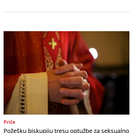
Priče
Požešku biskupiju tresu optužbe za seksualno