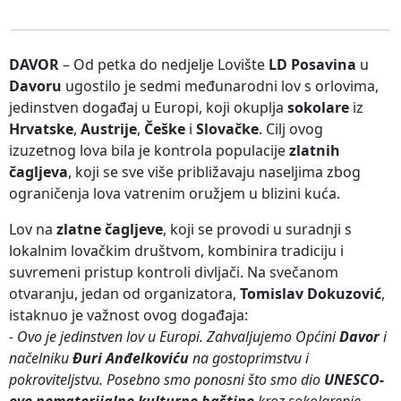
DAVOR
– Od petka do nedjelje Lovište
LD Posavina
u
Davoru
ugostilo je sedmi međunarodni lov s orlovima,
jedinstven događaj u Europi, koji okuplja
sokolare
iz
Hrvatske
,
Austrije
,
Češke
i
Slovačke
. Cilj ovog
izuzetnog lova bila je kontrola populacije
zlatnih
čagljeva
, koji se sve više približavaju naseljima zbog
ograničenja lova vatrenim oružjem u blizini kuća.
Lov na
zlatne čagljeve
, koji se provodi u suradnji s
lokalnim lovačkim društvom, kombinira tradiciju i
suvremeni pristup kontroli divljači. Na svečanom
otvaranju, jedan od organizatora,
Tomislav Dokuzović
,
istaknuo je važnost ovog događaja:
- Ovo je jedinstven lov u Europi. Zahvaljujemo Općini
Davor
i
načelniku
Đuri Anđelkoviću
na gostoprimstvu i
pokroviteljstvu. Posebno smo ponosni što smo dio
UNESCO-
ove nematerijalne kulturne baštine
kroz sokolarenje.