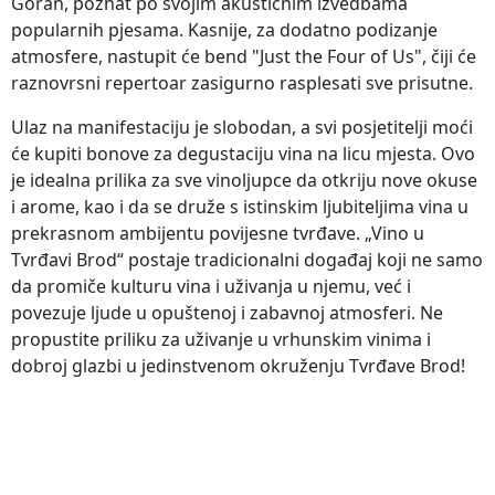
Goran, poznat po svojim akustičnim izvedbama
popularnih pjesama. Kasnije, za dodatno podizanje
atmosfere, nastupit će bend "Just the Four of Us", čiji će
raznovrsni repertoar zasigurno rasplesati sve prisutne.
Ulaz na manifestaciju je slobodan, a svi posjetitelji moći
će kupiti bonove za degustaciju vina na licu mjesta. Ovo
je idealna prilika za sve vinoljupce da otkriju nove okuse
i arome, kao i da se druže s istinskim ljubiteljima vina u
prekrasnom ambijentu povijesne tvrđave. „Vino u
Tvrđavi Brod“ postaje tradicionalni događaj koji ne samo
da promiče kulturu vina i uživanja u njemu, već i
povezuje ljude u opuštenoj i zabavnoj atmosferi. Ne
propustite priliku za uživanje u vrhunskim vinima i
dobroj glazbi u jedinstvenom okruženju Tvrđave Brod!