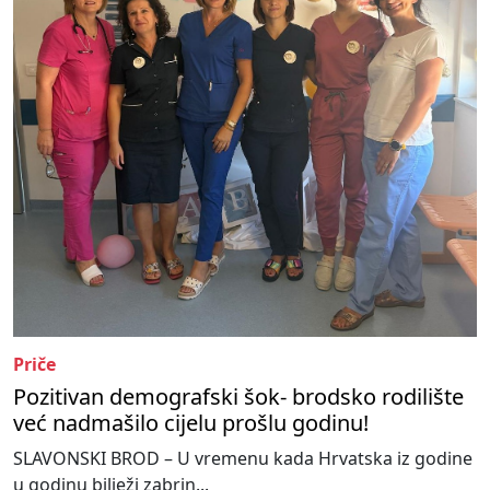
Priče
Pozitivan demografski šok- brodsko rodilište
već nadmašilo cijelu prošlu godinu!
SLAVONSKI BROD – U vremenu kada Hrvatska iz godine
u godinu bilježi zabrin...