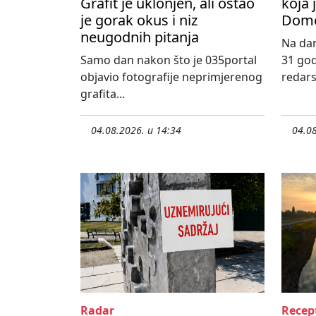
Grafit je uklonjen, ali ostao
koja 
je gorak okus i niz
Domo
neugodnih pitanja
Na dan
Samo dan nakon što je 035portal
31 god
objavio fotografije neprimjerenog
redars
grafita...
04.08.2026. u 14:34
04.08
Radar
Recep