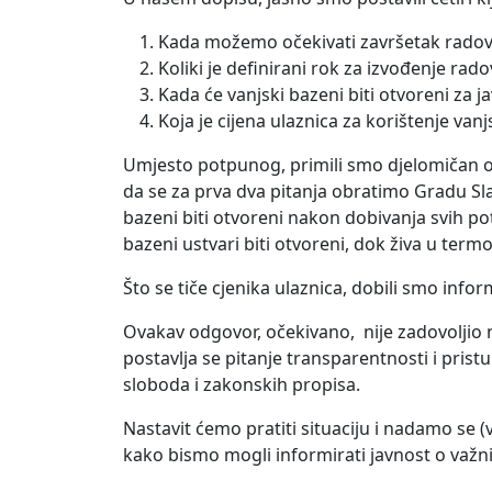
Kada možemo očekivati završetak radov
Koliki je definirani rok za izvođenje rad
Kada će vanjski bazeni biti otvoreni za j
Koja je cijena ulaznica za korištenje va
Umjesto potpunog, primili smo djelomičan o
da se za prva dva pitanja obratimo Gradu Sl
bazeni biti otvoreni nakon dobivanja svih p
bazeni ustvari biti otvoreni, dok živa u term
Što se tiče cjenika ulaznica, dobili smo info
Ovakav odgovor, očekivano, nije zadovoljio ni
postavlja se pitanje transparentnosti i pri
sloboda i zakonskih propisa.
Nastavit ćemo pratiti situaciju i nadamo se 
kako bismo mogli informirati javnost o važn