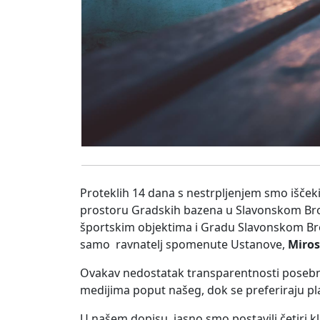
Proteklih 14 dana s nestrpljenjem smo išče
prostoru Gradskih bazena u Slavonskom Br
športskim objektima i Gradu Slavonskom Brod
samo ravnatelj spomenute Ustanove,
Miros
Ovakav nedostatak transparentnosti posebno
medijima poput našeg, dok se preferiraju p
U našem dopisu, jasno smo postavili četiri kl