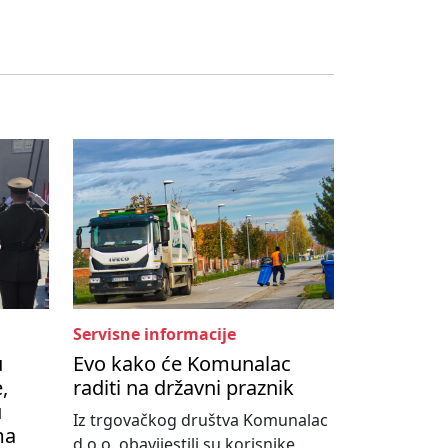
Servisne informacije
u
Evo kako će Komunalac
,
raditi na državni praznik
u
Iz trgovačkog društva Komunalac
ma
d.o.o. obavijestili su korisnike