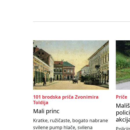
101 brodska priča Zvonimira
Priče
Toldija
Mališ
Mali princ
polic
akcij
Kratke, ružičaste, bogato nabrane
svilene pump hlače, svilena
Policij