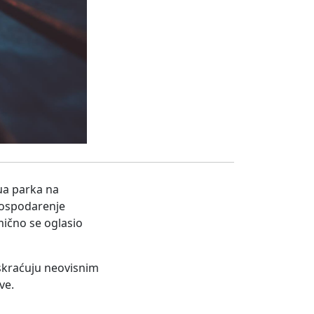
ua parka na
gospodarenje
mično se oglasio
skraćuju neovisnim
ave.