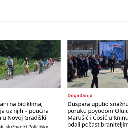
Događanja
ani na biciklima,
Duspara uputio snažn
ija uz njih – poučna
poruku povodom Oluje
a u Novoj Gradiški
Marušić i Ćosić u Knin
odali počast branitelji
ski službenici Policijske