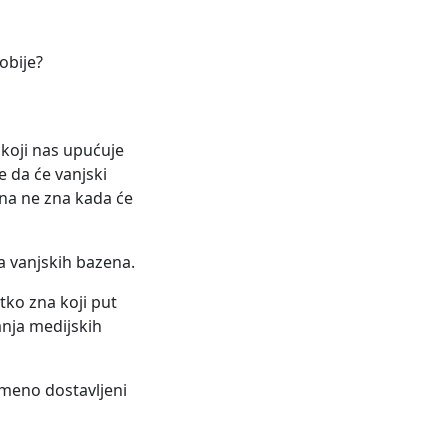
obije?
koji nas upućuje
 da će vanjski
ena ne zna kada će
ja vanjskih bazena.
tko zna koji put
anja medijskih
remeno dostavljeni