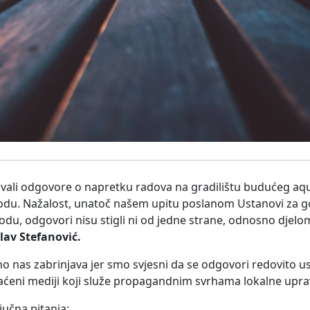
kivali odgovore o napretku radova na gradilištu budućeg aq
odu. Nažalost, unatoč našem upitu poslanom Ustanovi za 
u, odgovori nisu stigli ni od jedne strane, odnosno djelo
lav Stefanović.
 nas zabrinjava jer smo svjesni da se odgovori redovito u
laćeni mediji koji služe propagandnim svrhama lokalne upr
jučna pitanja: