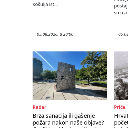
košulja ist...
postaj
su u a.
05.08.2026. u 20:00
05.08
Radar
Priče
Brza sanacija ili gašenje
Hrvat
požara nakon naše objave?
počet