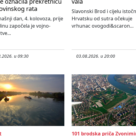
je označila prekretnicu
vala
vinskog rata
Slavonski Brod i cijelu istoč
ašnji dan, 4. kolovoza, prije
Hrvatsku od sutra očekuje
inu započela je vojno-
vrhunac ovogodi&scaron...
tve...
.2026. u 09:30
03.08.2026. u 20:00
t
101 brodska priča Zvonimi