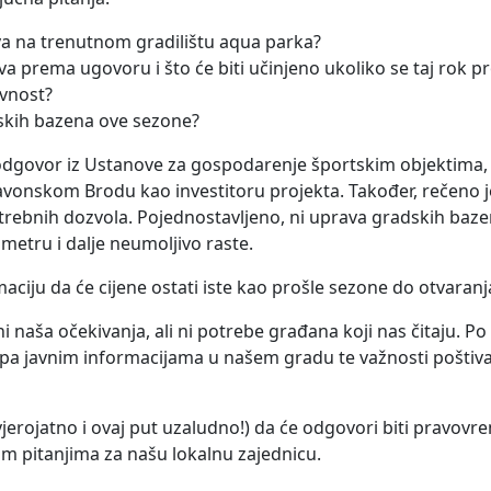
a na trenutnom gradilištu aqua parka?
ova prema ugovoru i što će biti učinjeno ukoliko se taj rok pr
avnost?
njskih bazena ove sezone?
dgovor iz Ustanove za gospodarenje športskim objektima, 
avonskom Brodu kao investitoru projekta. Također, rečeno je
otrebnih dozvola. Pojednostavljeno, ni uprava gradskih baz
ometru i dalje neumoljivo raste.
rmaciju da će cijene ostati iste kao prošle sezone do otvaran
 naša očekivanja, ali ni potrebe građana koji nas čitaju. Po 
stupa javnim informacijama u našem gradu te važnosti poštiv
(vjerojatno i ovaj put uzaludno!) da će odgovori biti pravov
im pitanjima za našu lokalnu zajednicu.