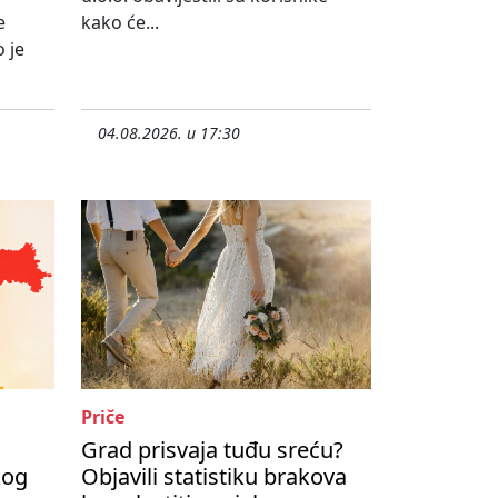
e
kako će...
 je
04.08.2026. u 17:30
Priče
Grad prisvaja tuđu sreću?
kog
Objavili statistiku brakova