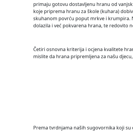
primaju gotovu dostavljenu hranu od vanjsko
koje priprema hranu za škole (kuhara) dobiva
skuhanom povrću poput mrkve i krumpira. Naj
dolazila i već pokvarena hrana, te redovito 
Četiri osnovna kriterija i ocjena kvalitete hran
mislite da hrana pripremljena za našu djecu,
Prema tvrdnjama naših sugovornika koji su d