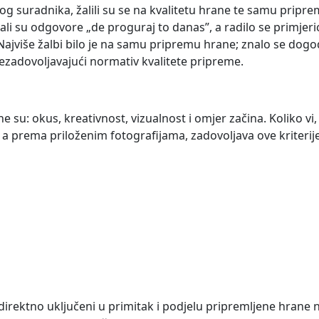
g suradnika, žalili su se na kvalitetu hrane te samu prip
li su odgovore „de proguraj to danas”, a radilo se primjer
više žalbi bilo je na samu pripremu hrane; znalo se dogodi
nezadovoljavajući normativ kvalitete pripreme.
e su: okus, kreativnost, vizualnost i omjer začina. Koliko vi, d
 a prema priloženim fotografijama, zadovoljava ove kriterij
irektno uključeni u primitak i podjelu pripremljene hrane n