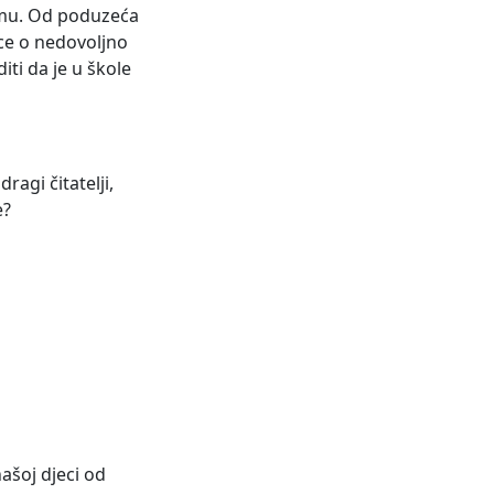
remu. Od poduzeća
ice o nedovoljno
ti da je u škole
ragi čitatelji,
e?
ašoj djeci od