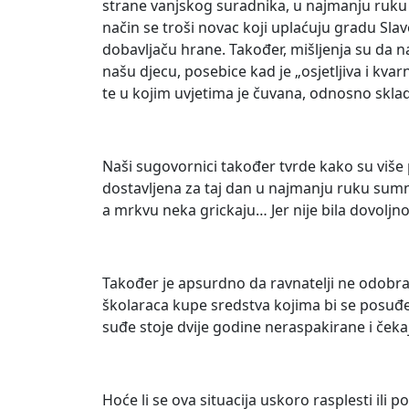
strane vanjskog suradnika, u najmanju ruku p
način se troši novac koji uplaćuju gradu Sl
dobavljaču hrane. Također, mišljenja su da n
našu djecu, posebice kad je „osjetljiva i kv
te u kojim uvjetima je čuvana, odnosno sklad
Naši sugovornici također tvrde kako su više 
dostavljena za taj dan u najmanju ruku sumn
a mrkvu neka grickaju… Jer nije bila dovoljn
Također je apsurdno da ravnatelji ne odobra
školaraca kupe sredstva kojima bi se posuđe 
suđe stoje dvije godine neraspakirane i čekaj
Hoće li se ova situacija uskoro rasplesti ili 