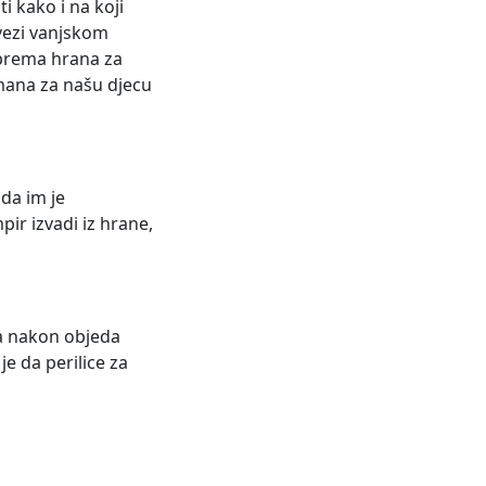
 kako i na koji
vezi vanjskom
iprema hrana za
emana za našu djecu
da im je
ir izvadi iz hrane,
đa nakon objeda
e da perilice za