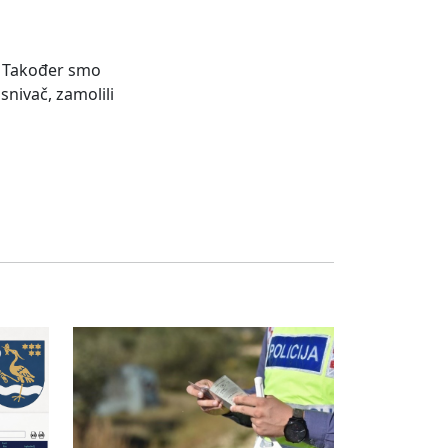
e. Također smo
nivač, zamolili