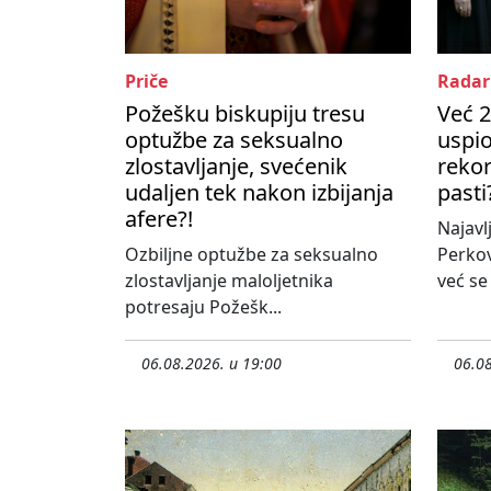
Priče
Radar
Požešku biskupiju tresu
Već 2
optužbe za seksualno
uspio
zlostavljanje, svećenik
rekor
udaljen tek nakon izbijanja
pasti
afere?!
Najavl
Ozbiljne optužbe za seksualno
Perko
zlostavljanje maloljetnika
već se
potresaju Požešk...
06.08.2026. u 19:00
06.08