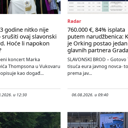
Radar
3 godine nitko nije
760.000 €, 84% isplata
 srušiti ovaj slavonski
putem narudžbenica: 
d. Hoće li napokon
je Orking postao jedan
?
glavnih partnera Grad
jeni koncert Marka
SLAVONSKI BROD – Gotovo 
vića Thompsona u Vukovaru
tisuća eura javnog novca- tol
 opisuje kao događ...
prema jav...
.2026. u 12:30
06.08.2026. u 09:40