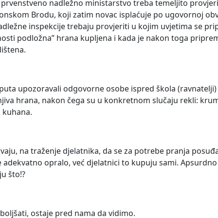
rvenstveno nadležno ministarstvo treba temeljito provjeriti
avonskom Brodu, koji zatim novac isplaćuje po ugovornoj ob
adležne inspekcije trebaju provjeriti u kojim uvjetima se pr
arnosti podložna” hrana kupljena i kada je nakon toga pripr
ištena.
puta upozoravali odgovorne osobe ispred škola (ravnatelji) 
jiva hrana, nakon čega su u konkretnom slučaju rekli: krump
o kuhana.
vaju, na traženje djelatnika, da se za potrebe pranja posu
adekvatno opralo, već djelatnici to kupuju sami. Apsurdno j
u što!?
poboljšati, ostaje pred nama da vidimo.