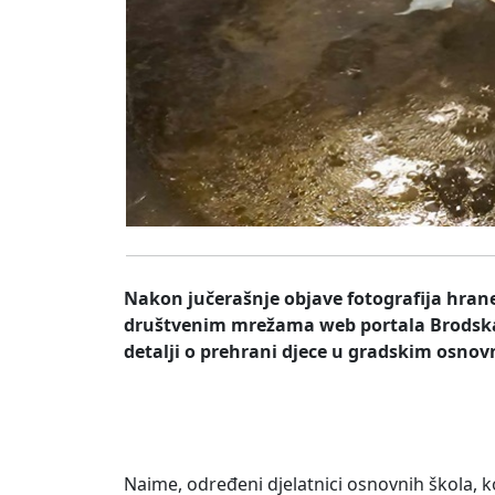
Nakon jučerašnje objave fotografija hrane
društvenim mrežama web portala Brodska St
detalji o prehrani djece u gradskim osno
Naime, određeni djelatnici osnovnih škola, k