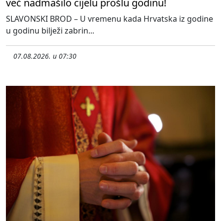
već nadmašilo cijelu prošlu godinu!
SLAVONSKI BROD – U vremenu kada Hrvatska iz godine
u godinu bilježi zabrin...
07.08.2026. u 07:30