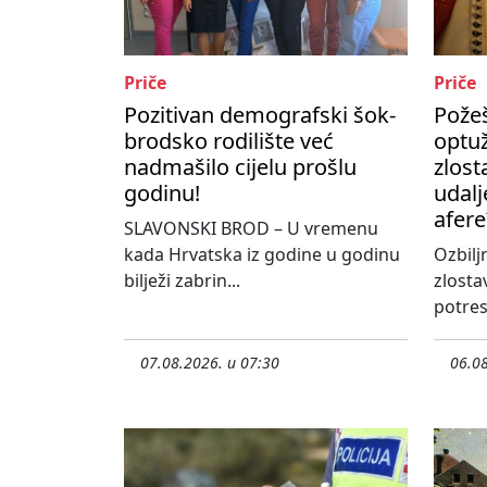
Priče
Priče
Pozitivan demografski šok-
Požeš
brodsko rodilište već
optu
nadmašilo cijelu prošlu
zlost
godinu!
udalj
afere
SLAVONSKI BROD – U vremenu
kada Hrvatska iz godine u godinu
Ozbilj
bilježi zabrin...
zlosta
potres
07.08.2026. u 07:30
06.08