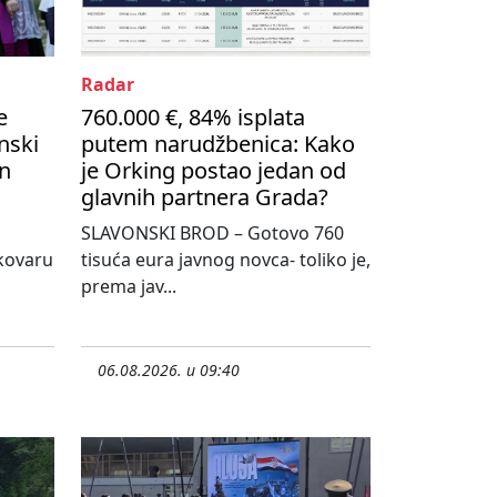
Radar
e
760.000 €, 84% isplata
nski
putem narudžbenica: Kako
on
je Orking postao jedan od
glavnih partnera Grada?
SLAVONSKI BROD – Gotovo 760
kovaru
tisuća eura javnog novca- toliko je,
prema jav...
06.08.2026. u 09:40