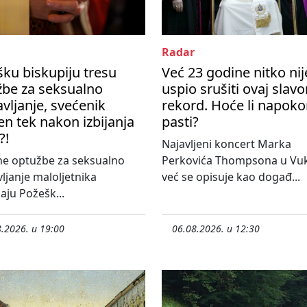
Radar
ku biskupiju tresu
Već 23 godine nitko nij
žbe za seksualno
uspio srušiti ovaj slavo
avljanje, svećenik
rekord. Hoće li napok
en tek nakon izbijanja
pasti?
?!
Najavljeni koncert Marka
ne optužbe za seksualno
Perkovića Thompsona u Vu
vljanje maloljetnika
već se opisuje kao događ...
aju Požešk...
.2026. u 19:00
06.08.2026. u 12:30