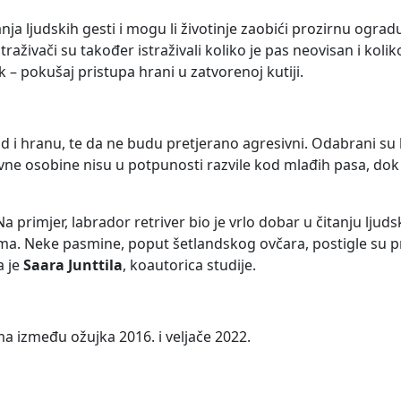
nja ljudskih gesti i mogu li životinje zaobići prozirnu ograd
traživači su također istraživali koliko je pas neovisan i koli
– pokušaj pristupa hrani u zatvorenoj kutiji.
ad i hranu, te da ne budu pretjerano agresivni. Odabrani su 
vne osobine nisu u potpunosti razvile kod mlađih pasa, dok 
 primjer, labrador retriver bio je vrlo dobar u čitanju ljudski
a. Neke pasmine, poput šetlandskog ovčara, postigle su pr
a je
Saara Junttila
, koautorica studije.
ma između ožujka 2016. i veljače 2022.