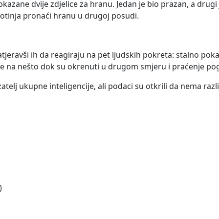
okazane dvije zdjelice za hranu. Jedan je bio prazan, a drugi 
životinja pronaći hranu u drugoj posudi.
tjeravši ih da reagiraju na pet ljudskih pokreta: stalno pok
e na nešto dok su okrenuti u drugom smjeru i praćenje po
zatelj ukupne inteligencije, ali podaci su otkrili da nema raz
)