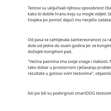
Testovi su uključivali njihovu sposobnost čita
kako bi dobile hranu koju su mogle vidjeti. Is
čovjeka po pomoć dajući mu nerješiv zadatak 
Od pasa se zahtijevala zainteresiranost za r
dobi od jedne do osam godina jer se kongiti
doživjeti kongitivni pad.
"Većina pasmina ima svoje snage i slabosti. Na
tako dobar u prostornom rješavanju problem
rezultate u gotovo svim testovima", objasnil
Isti psi bili su podvrgnuti smartDOG testovi