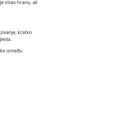
je imao hranu, ali
azivanje, kratko
gleda.
like između