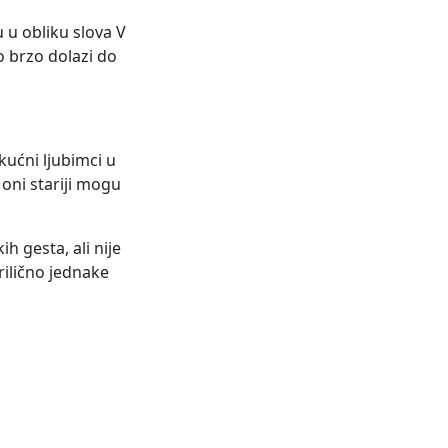
u u obliku slova V
ko brzo dolazi do
kućni ljubimci u
oni stariji mogu
h gesta, ali nije
ilično jednake