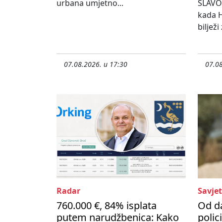
urbana umjetno...
SLAVO
kada H
bilježi
07.08.2026. u 17:30
07.08
Radar
Savjet
760.000 €, 84% isplata
Od d
putem narudžbenica: Kako
polic