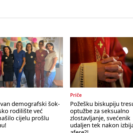
Priče
ivan demografski šok-
Požešku biskupiju tres
ko rodilište već
optužbe za seksualno
šilo cijelu prošlu
zlostavljanje, svećenik
nu!
udaljen tek nakon izbij
afere?!