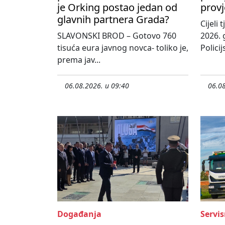
je Orking postao jedan od
provj
glavnih partnera Grada?
Cijeli
SLAVONSKI BROD – Gotovo 760
2026. 
tisuća eura javnog novca- toliko je,
Policij
prema jav...
06.08.2026. u 09:40
06.08
Događanja
Servis