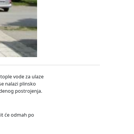
 tople vode za ulaze
e nalazi plinsko
edenog postrojenja.
bit će odmah po