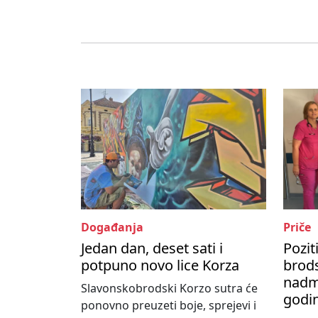
Događanja
Priče
Jedan dan, deset sati i
Pozit
potpuno novo lice Korza
brods
nadma
Slavonskobrodski Korzo sutra će
godi
ponovno preuzeti boje, sprejevi i