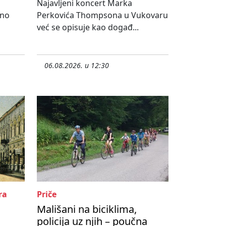
Najavljeni koncert Marka
lno
Perkovića Thompsona u Vukovaru
već se opisuje kao događ...
06.08.2026. u 12:30
ra
Priče
Mališani na biciklima,
policija uz njih – poučna