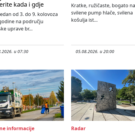
erite kada i gdje
Kratke, ružičaste, bogato n
svilene pump hlače, svilena
 tjedan od 3. do 9. kolovoza
košulja ist...
godine na području
ske uprave br...
.2026. u 07:30
05.08.2026. u 20:00
ne informacije
Radar