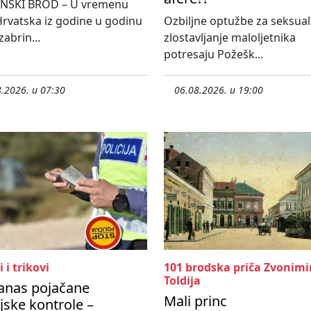
NSKI BROD – U vremenu
rvatska iz godine u godinu
Ozbiljne optužbe za seksua
 zabrin...
zlostavljanje maloljetnika
potresaju Požešk...
.2026. u 07:30
06.08.2026. u 19:00
i i trikovi
101 brodska priča Zvonimi
Toldija
anas pojačane
Mali princ
ijske kontrole –