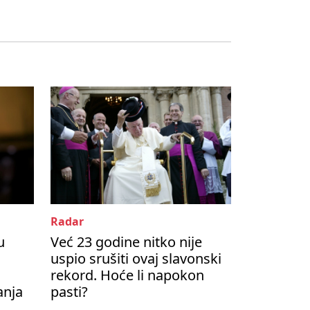
Radar
u
Već 23 godine nitko nije
uspio srušiti ovaj slavonski
rekord. Hoće li napokon
anja
pasti?