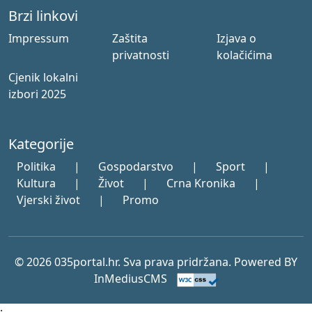
Brzi linkovi
Impressum
Zaštita
Izjava o
privatnosti
kolačićima
Cjenik lokalni
izbori 2025
Kategorije
Politika
|
Gospodarstvo
|
Sport
|
Kultura
|
Život
|
Crna Kronika
|
Vjerski život
|
Promo
© 2026 035portal.hr. Sva prava pridržana. Powered BY
InMediusCMS