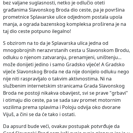
bez valjane suglasnosti, netko je odlučio oteti
građanima Slavonskog Broda dio ceste, pa je površina
prometnice Splavarske ulice odjednom postala upola
manja, a ograda bazenskog kompleksa proširena je na
taj dio ceste potpuno ilegalno!
S obzirom na to da je Splavarska ulica jedna od
mnogobrojnih nerazvrstanih cesta u Slavonskom Brodu,
odluku o njenom zatvaranju, prenamjeni, uništenju...
može donijeti jedino i samo Gradsko vijeće! A Gradsko
vijeće Slavonskog Broda ne da nije donijelo odluku nego
nije niti raspravljalo o takvim aktivnostima. Ni na
službenim internetskim stranicama Grada Slavonskog
Broda ne postoji nikakva obavijest, svi se prave "grbavi"
i otimaju dio ceste, pa se sada sav promet motornim
vozilima prema splavima i Poloju odvija oko dvorane
Vijuš, a čini se da će tako i ostati.
Da apsurd bude veći, ovakav postupak potvrđuje da