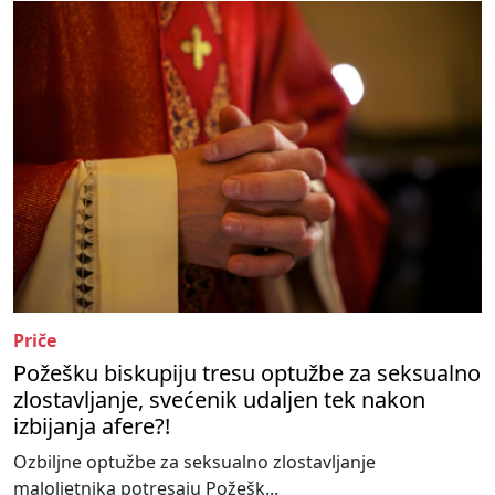
Priče
Požešku biskupiju tresu optužbe za seksualno
zlostavljanje, svećenik udaljen tek nakon
izbijanja afere?!
Ozbiljne optužbe za seksualno zlostavljanje
maloljetnika potresaju Požešk...