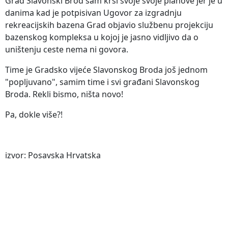
Grad Slavonski Brod sam krši svoje svoje planove jer je u
danima kad je potpisivan Ugovor za izgradnju
rekreacijskih bazena Grad objavio službenu projekciju
bazenskog kompleksa u kojoj je jasno vidljivo da o
uništenju ceste nema ni govora.
Time je Gradsko vijeće Slavonskog Broda još jednom
"popljuvano", samim time i svi građani Slavonskog
Broda. Rekli bismo, ništa novo!
Pa, dokle više?!
izvor: Posavska Hrvatska