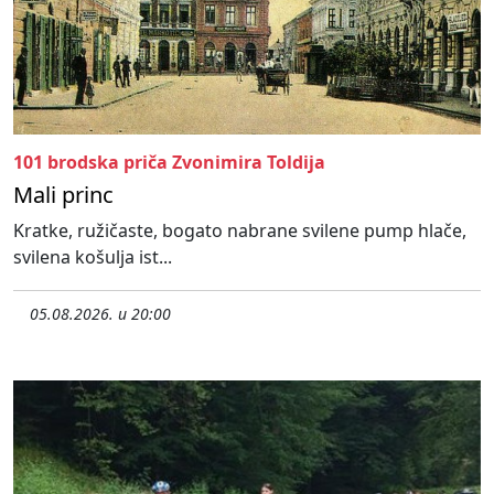
101 brodska priča Zvonimira Toldija
Mali princ
Kratke, ružičaste, bogato nabrane svilene pump hlače,
svilena košulja ist...
05.08.2026. u 20:00