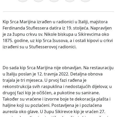
Kip Srca Marijina izrađen u radionici u Italiji, majstora
Ferdinanda Stuflessera datira iz 19. stoljeća. Napravljen
je za župnu crkvu sv. Nikole biskupa u Sikirevcima oko
1875. godine, uz kip Srca Isusova, a i ostali kipovi u crkvi
izrađeni su u Stuflesserovoj radionici.
Do sada kip Srca Marijina nije obnavljan. Na restauraciju
u Italiju poslan je 12. travnja 2022. Detaljna obnova
trajala je tri mjeseca. U prvoj fazi rađena je
rekonstrukcija svih raspuklina i nedostajućih dijelova; u
drugoj fazi kip je očišćen, a pukotine su sanirane.
Također su vraćene i izvorne boje te dekoracija plašta i
haljine koji su pozlaćeni. Postavljena je i pozlaćena
aureola oko glave. U župu Sikirevce kip je vraćen 27.