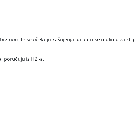
brzinom te se očekuju kašnjenja pa putnike molimo za strpl
, poručuju iz HŽ -a.