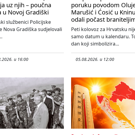
ija uz njih – poučna
poruku povodom Oluje
a u Novoj Gradiški
Marušić i Ćosić u Knin
odali počast branitelji
ski službenici Policijske
e Nova Gradiška sudjelovali
Peti kolovoz za Hrvatsku nij
..
samo datum u kalendaru. To
dan koji simbolizira...
.2026. u 16:00
05.08.2026. u 12:00