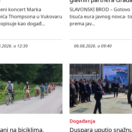
jeni koncert Marka
SLAVONSKI BROD – Gotovo 
vića Thompsona u Vukovaru
tisuća eura javnog novca- tol
 opisuje kao događ...
prema jav...
.2026. u 12:30
06.08.2026. u 09:40
Događanja
ani na biciklima,
Duspara uputio snažn