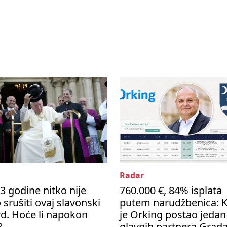
Radar
3 godine nitko nije
760.000 €, 84% isplata
 srušiti ovaj slavonski
putem narudžbenica: 
d. Hoće li napokon
je Orking postao jedan
?
glavnih partnera Grad