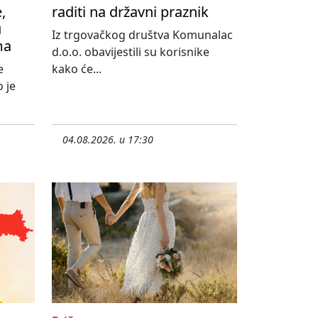
,
raditi na državni praznik
u
Iz trgovačkog društva Komunalac
ma
d.o.o. obavijestili su korisnike
e
kako će...
 je
04.08.2026. u 17:30