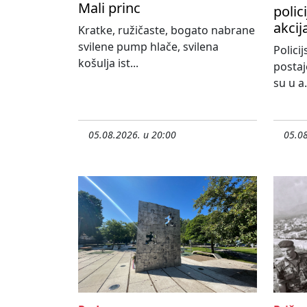
Mali princ
polic
akcij
Kratke, ružičaste, bogato nabrane
svilene pump hlače, svilena
Policij
košulja ist...
postaj
su u a.
05.08.2026. u 20:00
05.08