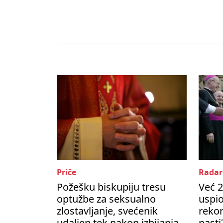
Priče
Radar
Požešku biskupiju tresu
Već 2
optužbe za seksualno
uspio
zlostavljanje, svećenik
rekor
udaljen tek nakon izbijanja
pasti