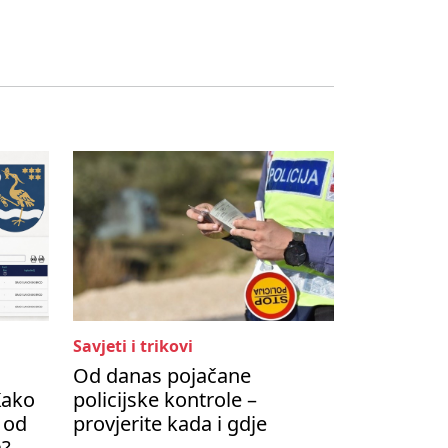
Savjeti i trikovi
Od danas pojačane
Kako
policijske kontrole –
 od
provjerite kada i gdje
a?