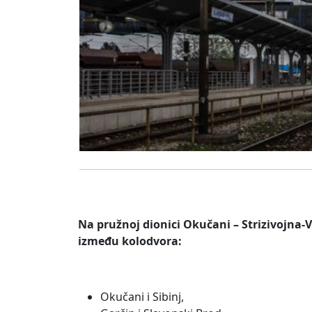
Na pružnoj dionici Okučani – Strizivojna-V
između kolodvora:
Okučani i Sibinj,