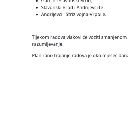
Garčin i Slavonski Brod,
Slavonski Brod i Andrijevci te
Andrijevci i Strizivojna-Vrpolje.
Tijekom radova vlakovi će voziti smanjenom 
razumijevanje.
Planirano trajanje radova je oko mjesec dana