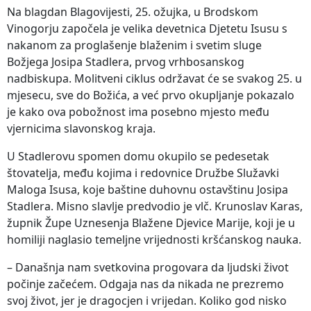
Na blagdan Blagovijesti, 25. ožujka, u Brodskom
Vinogorju započela je velika devetnica Djetetu Isusu s
nakanom za proglašenje blaženim i svetim sluge
Božjega Josipa Stadlera, prvog vrhbosanskog
nadbiskupa. Molitveni ciklus održavat će se svakog 25. u
mjesecu, sve do Božića, a već prvo okupljanje pokazalo
je kako ova pobožnost ima posebno mjesto među
vjernicima slavonskog kraja.
U Stadlerovu spomen domu okupilo se pedesetak
štovatelja, među kojima i redovnice Družbe Služavki
Maloga Isusa, koje baštine duhovnu ostavštinu Josipa
Stadlera. Misno slavlje predvodio je vlč. Krunoslav Karas,
župnik Župe Uznesenja Blažene Djevice Marije, koji je u
homiliji naglasio temeljne vrijednosti kršćanskog nauka.
– Današnja nam svetkovina progovara da ljudski život
počinje začećem. Odgaja nas da nikada ne prezremo
svoj život, jer je dragocjen i vrijedan. Koliko god nisko