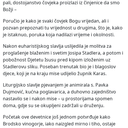
pali, dostojanstvo čovjeka proizlazi iz činjenice da smo
Božji –
Poručio je kako je svaki čovjek Bogu vrijedan, ali i
pozvan prepoznati tu vrijednost u drugima, što je, kako
je istaknuo, poruka koja nadilazi vrijeme i okolnosti.
Nakon euharistijskog slavlja uslijedila je molitva za
proglašenje blaženim i svetim Josipa Stadlera, a potom i
pobožnost Djetetu Isusu pred kipom izloženim uz
Stadlerovu sliku. Poseban trenutak bio je i blagoslov
djece, koji je na kraju mise udijelio župnik Karas.
Liturgijsko slavlje pjevanjem je animirala s. Pavka
Dujmović, kućna poglavarica, a duhovno zajedništvo
nastavilo se i nakon mise – u prostorijama spomen
doma, gdje su se okupljeni zadržali u druženju.
Početak ove devetnice još jednom potvrđuje kako
Brodsko vinogorje, iako naizgled mirno i tiho, ostaje