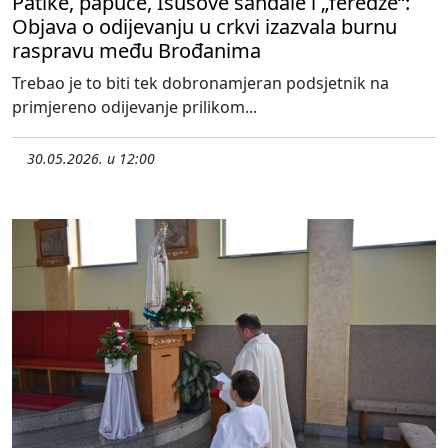
Patike, papuče, Isusove sandale i „feredže“:
Objava o odijevanju u crkvi izazvala burnu
raspravu među Brođanima
Trebao je to biti tek dobronamjeran podsjetnik na
primjereno odijevanje prilikom...
30.05.2026. u 12:00