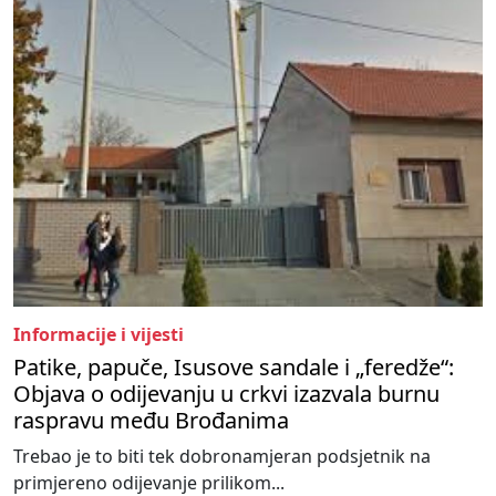
Informacije i vijesti
Patike, papuče, Isusove sandale i „feredže“:
Objava o odijevanju u crkvi izazvala burnu
raspravu među Brođanima
Trebao je to biti tek dobronamjeran podsjetnik na
primjereno odijevanje prilikom...