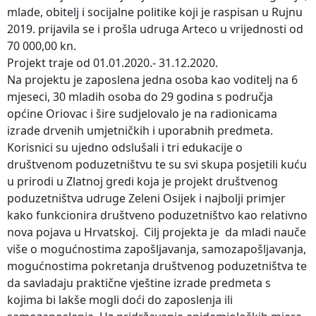
mlade, obitelj i socijalne politike koji je raspisan u Rujnu
2019. prijavila se i prošla udruga Arteco u vrijednosti od
70 000,00 kn.
Projekt traje od 01.01.2020.- 31.12.2020.
Na projektu je zaposlena jedna osoba kao voditelj na 6
mjeseci, 30 mladih osoba do 29 godina s područja
općine Oriovac i šire sudjelovalo je na radionicama
izrade drvenih umjetničkih i uporabnih predmeta.
Korisnici su ujedno odslušali i tri edukacije o
društvenom poduzetništvu te su svi skupa posjetili kuću
u prirodi u Zlatnoj gredi koja je projekt društvenog
poduzetništva udruge Zeleni Osijek i najbolji primjer
kako funkcionira društveno poduzetništvo kao relativno
nova pojava u Hrvatskoj. Cilj projekta je da mladi nauče
više o mogućnostima zapošljavanja, samozapošljavanja,
mogućnostima pokretanja društvenog poduzetništva te
da savladaju praktične vještine izrade predmeta s
kojima bi lakše mogli doći do zaposlenja ili