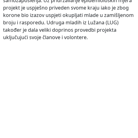
samozaposlenja. Uz pridržavanje epidemioloških mjera
projekt je uspješno priveden svome kraju iako je zbog
korone bio izazov uspjeti okupljati mlade u zamišljenom
broju i rasporedu. Udruga mladih iz Lužana (LUG)
također je dala veliki doprinos provedbi projekta
uključujući svoje članove i volontere.