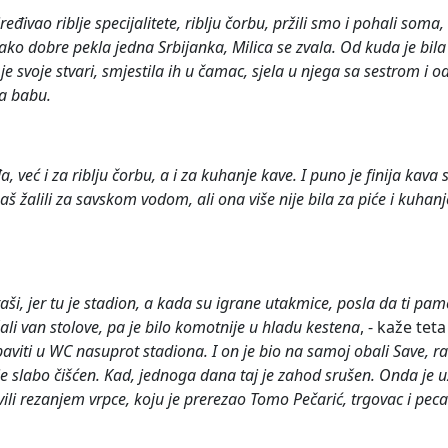
eđivao riblje specijalitete, riblju čorbu, pržili smo i pohali soma, 
 tako dobre pekla jedna Srbijanka, Milica se zvala. Od kuda je bil
e svoje stvari, smjestila ih u čamac, sjela u njega sa sestrom i 
za babu.
 već i za riblju čorbu, a i za kuhanje kave. I puno je finija kav
š žalili za savskom vodom, ali ona više nije bila za piće i kuhanje
rtaši, jer tu je stadion, a kada su igrane utakmice, posla da ti pam
ali van stolove, pa je bilo komotnije
u hladu kestena
, - kaže tet
baviti u WC nasuprot stadiona. I on je bio na samoj obali Save, r
r je slabo čišćen. Kad, jednoga dana taj je zahod srušen. Onda je
i rezanjem vrpce, koju je prerezao Tomo Pečarić, trgovac i pecaro