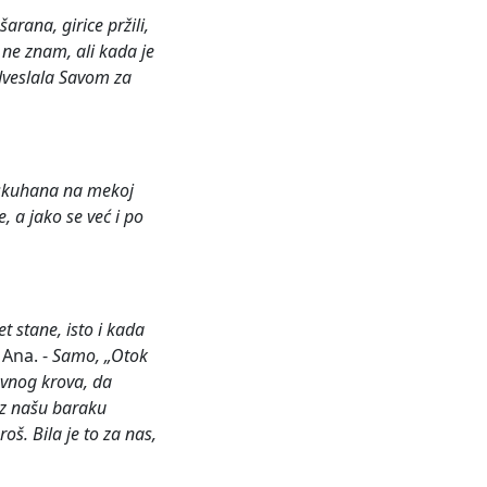
šarana, girice pržili,
a ne znam, ali kada je
odveslala Savom za
a skuhana na mekoj
, a jako se već i po
et stane,
isto i kada
a Ana. -
Samo, „Otok
avnog krova, da
 uz našu baraku
š. Bila je to za nas,