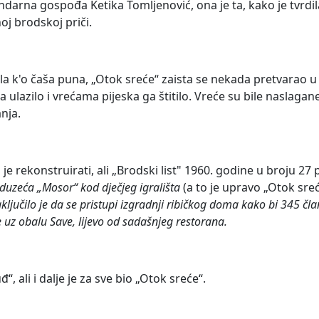
endarna gospođa Ketika Tomljenović, ona je ta, kako je tvrdil
noj brodskoj priči.
ila k'o čaša puna, „Otok sreće“ zaista se nekada pretvarao u 
ulazilo i vrećama pijeska ga štitilo. Vreće su bile naslaga
nja.
e rekonstruirati, ali „Brodski list" 1960. godine u broju 27 
duzeća „Mosor“ kod dječjeg igrališta
(a to je upravo „Otok sre
zaključilo je da se pristupi izgradnji ribičkog doma kako bi 345 čl
 uz obalu Save, lijevo od sadašnjeg restorana.
 ali i dalje je za sve bio „Otok sreće“.