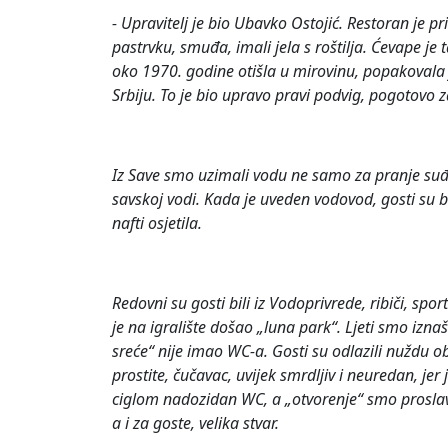
- Upravitelj je bio Ubavko Ostojić. Restoran je prir
pastrvku, smuđa, imali jela s roštilja. Ćevape je
oko 1970. godine otišla u mirovinu, popakovala j
Srbiju. To je bio upravo pravi podvig, pogotovo 
Iz Save smo uzimali vodu ne samo za pranje suđa,
savskoj vodi. Kada je uveden vodovod, gosti su ba
nafti osjetila.
Redovni su gosti bili iz Vodoprivrede, ribiči, spo
je na igralište došao „luna park“. Ljeti smo iznaš
sreće“ nije imao WC-a. Gosti su odlazili nuždu o
prostite, čučavac, uvijek smrdljiv i neuredan, je
ciglom nadozidan WC, a „otvorenje“ smo proslavil
a i za goste, velika stvar.