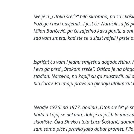
Sve je u „Otoku sreće“ bilo skromno, pa su i kaši
Požege i neki odvjetnik. I jest će. Naručili su fi
Milan Baričević, pa će zajedno kavu popiti, a oni 
sad vam smeta, kad ste se u slast najeli i prste ob
Ispričat ću vam i jednu smiješnu dogodovštinu. Ki
i evo ga pred „Otokom sreće“. Otišao je na blagaj
stadion. Naravno, na kapiji su ga zaustavili, ali o
bio ćorav. Pa imaju pravo da gledaju utakmicu! I,
Negdje 1976. na 1977. godinu „Otok sreće“ je s
budu u kojoj se nekada, dok je tu još bilo marvi
skladište. Čika Slavko i teta Luca Šoštarić, dom
sam samo piće i pravila jako dobar promet. Pilo 