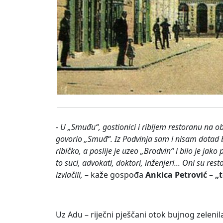
- U „Smuđu“, gostionici i ribljem restoranu na oba
govorio „Smuđ“. Iz Podvinja sam i nisam dotad b
ribičko, a poslije je uzeo „Brodvin“ i bilo je jak
to suci, advokati, doktori, inženjeri... Oni su re
izvlačili,
– kaže gospođa
Ankica Petrović – „
Uz Adu – riječni pješčani otok bujnog zelenil