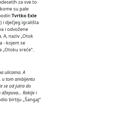
edesetih za sve to
, kome su pale
spodin
Tvrtko Exle
i dječjeg igrališta
ova i odvožene
. A, naziv „Otok
da - kojem se
na „Otoku sreće“.
 na ulicama. A
u, u tom ambijentu
e se od jutra do
 džepova... Rakije i
vodio birtiju „Šangaj“