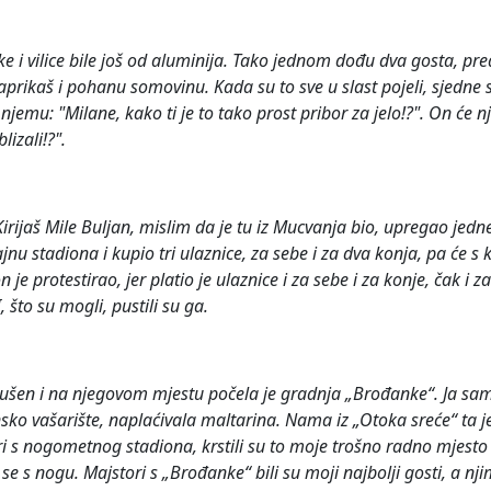
ke i vilice bile još od aluminija. Tako jednom dođu dva gosta, pre
š paprikaš i pohanu somovinu. Kada su to sve u slast pojeli, sjedne 
njemu: "Milane, kako ti je to tako prost pribor za jelo!?". On će n
lizali!?".
rijaš Mile Buljan, mislim da je tu iz Mucvanja bio, upregao jedne
nu stadiona i kupio tri ulaznice, za sebe i za dva konja, pa će s
n je protestirao, jer platio je ulaznice i za sebe i za konje, čak i 
 što su mogli, pustili su ga.
rušen i na njegovom mjestu počela je gradnja „Brođanke“. Ja sam
nsko vašarište, naplaćivala maltarina. Nama iz „Otoka sreće“ ta je
ari s nogometnog stadiona, krstili su to moje trošno radno mjesto
se s nogu. Majstori s „Brođanke“ bili su moji najbolji gosti, a 