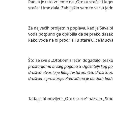
Radila je u to vrijeme na „Otoku sreće“ i leg
sreće“ i ime dala. Zabilježio sam to već u jed
Za najvećih proljetnih poplava, kad je Sava b
voda potpuno ga opkolila da se preko dasaka 
kako voda ne bi prodrla i u stare ulice Mucva
Što se sve s „Otokom sreće“ događalo, teško j
prostorijama bivšeg pogona 5 Ugostiteljskog po
društvo otvorilo je Riblji restoran. Ovo društvo 
društvene prostorije. Predviđeno je da dom bude
Tada je obnovljeni „Otok sreće“ nazvan „Smuđ“,