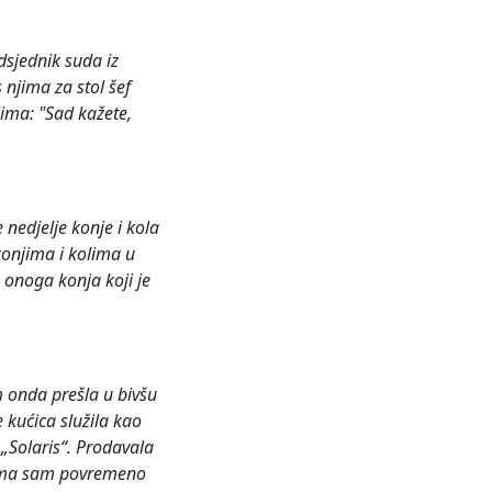
dsjednik suda iz
s njima za stol šef
jima: "Sad kažete,
 nedjelje konje i kola
 konjima i kolima u
za onoga konja koji je
 onda prešla u bivšu
 kućica služila kao
 „Solaris“. Prodavala
njima sam povremeno