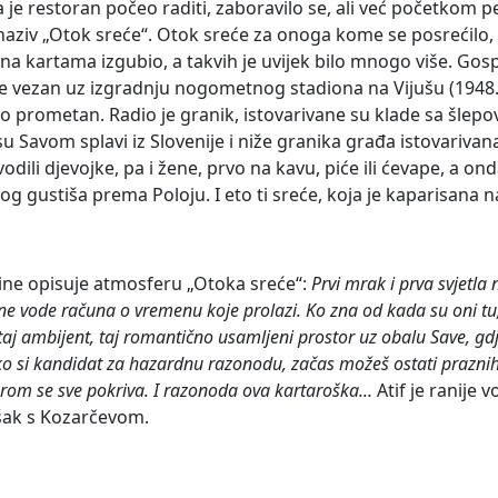
 je restoran počeo raditi, zaboravilo se, ali već početkom p
a naziv „Otok sreće“. Otok sreće za onoga kome se posrećilo
 na kartama izgubio, a takvih je uvijek bilo mnogo više. Go
ne vezan uz izgradnju nogometnog stadiona na Vijušu (1948.) 
jako prometan. Radio je granik, istovarivane su klade sa šlep
 Savom splavi iz Slovenije i niže granika građa istovarivana
vodili djevojke, pa i žene, prvo na kavu, piće ili ćevape, a on
vog gustiša prema Poloju. I eto ti sreće, koja je kaparisana 
ine opisuje atmosferu „Otoka sreće“:
Prvi mrak i prva svjetla
ne vode računa o vremenu koje prolazi. Ko zna od kada su oni t
 taj ambijent, taj romantično usamljeni prostor uz obalu Save, gdj
 ako si kandidat za hazardnu razonodu, začas možeš ostati praznih
inarom se sve pokriva. I razonoda ova kartaroška...
Atif je ranije 
ošak s Kozarčevom.