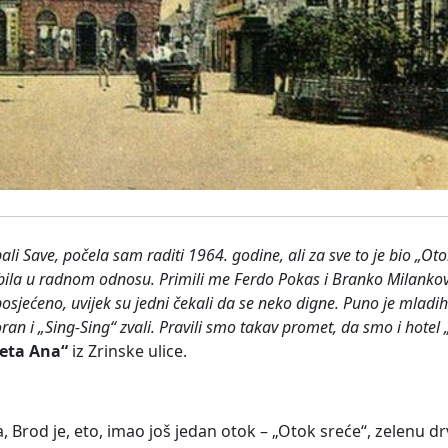
li Save, počela sam raditi 1964. godine, ali za sve to je bio „Otok
ila u radnom odnosu. Primili me Ferdo Pokas i Branko Milankovi
o posjećeno, uvijek su jedni čekali da se neko digne. Puno je mladi
storan i „Sing-Sing“ zvali. Pravili smo takav promet, da smo i hote
teta Ana“
iz Zrinske ulice.
a, Brod je, eto, imao još jedan otok – „Otok sreće“, zelenu dr