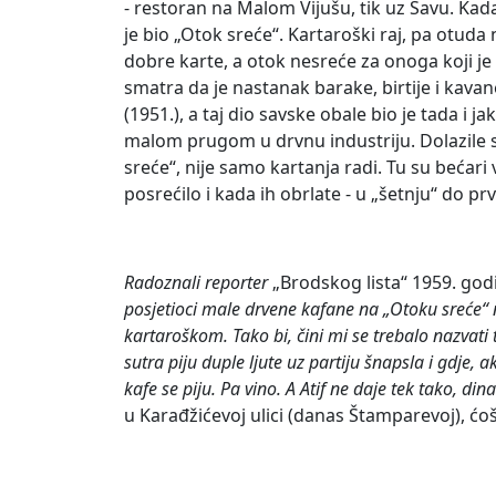
- restoran na Malom Vijušu, tik uz Savu. Kada
je bio „Otok sreće“. Kartaroški raj, pa otud
dobre karte, a otok nesreće za onoga koji je
smatra da je nastanak barake, birtije i kava
(1951.), a taj dio savske obale bio je tada i 
malom prugom u drvnu industriju. Dolazile su
sreće“, nije samo kartanja radi. Tu su bećari 
posrećilo i kada ih obrlate - u „šetnju“ do pr
Radoznali reporter
„Brodskog lista“ 1959. god
posjetioci male drvene kafane na „Otoku sreće“ 
kartaroškom. Tako bi, čini mi se trebalo nazvati
sutra piju duple ljute uz partiju šnapsla i gdje,
kafe se piju. Pa vino. A Atif ne daje tek tako, d
u Karađžićevoj ulici (danas Štamparevoj), ć