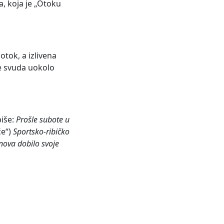
a, koja je „Otoku
otok, a izlivena
ne svuda uokolo
piše:
Prošle subote u
će“)
Sportsko-ribičko
anova dobilo svoje