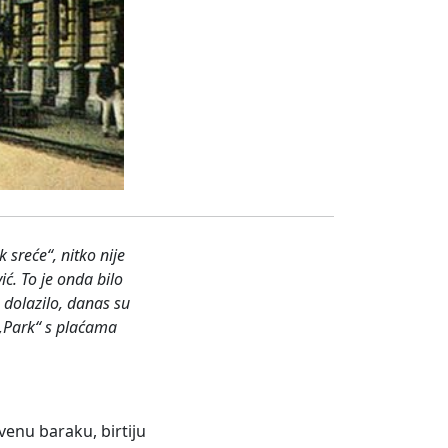
 sreće“, nitko nije
ć. To je onda bilo
h dolazilo, danas su
l „Park“ s plaćama
venu baraku, birtiju