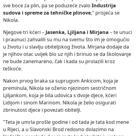
sve boce za plin, pa se poduzeće zvalo
Industrija
sudova i spreme za tehničke plinove
," prisjeća se
Nikola.
Njegove tri kćeri –
Jasenka, Ljiljana i Mirjana
– te unuci
i praunuci zahvalili su mu na svemu što im je omogućio
u životu i u slavlju obiteljskog života. Mirjana dodaje da
je njihov otac uvijek bio uz njih i brinuo se da školovanje
ne bude zanemareno, čak i kada su prolazili kroz
teškoće.
Nakon prvog braka sa suprugom Ankicom, koja je
preminula, Nikola se oženio njezinom sestričnom
Ljiljankom, koja je bila udovica s dvoje djece, kćeri
Lidijom i sinom Marinom. Nikola je želio osigurati
zbrinutost djece i povezati obitelji.
"Teta je umrla prošle godine i od tada je tata kod mene
u Rijeci, a u Slavonski Brod redovno dolazimo na