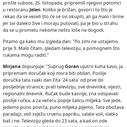
prošle subote, 25. listopada, pripremili njegovi potomci
u restoranu
Jelen
. Koliko je brižan, govori i to što je
rekao da se veseli što će se svi okupiti, ali ga malo i brine
jer svi daleko žive i moraju putovati, pa je bio u strahu
da se u prometu nekome nešto loše ne dogodi.
Pitamo ga kako mu izgleda dan: "Po zimi ne ustajemo
prije 9. Malo čitam, gledam televiziju, a pomognem što
rukama mogu raditi."
Mirjana
dopunjuje: "Suprug
Goran
ujutro kuha kavu, ja
pripremam doručak koji mora biti obilan. Poslije
doručka tata svaki dan čita '24 sata' od prve do
posljednje stranice, prati televiziju, sve dnevnike, vijesti,
regionalni dnevnik. Ručak bude kasnije, zna odspavati
poslije ručka, a za večeru popije šalicu mlijeka. Sve jede,
jedemo puno povrća, puno mlijeka pijemo. Tata obožava
paradajz, voli svježu crvenu papriku, salate voli, slatko
baš i ne. Televiziju gleda do 23 sata, a kad on ode