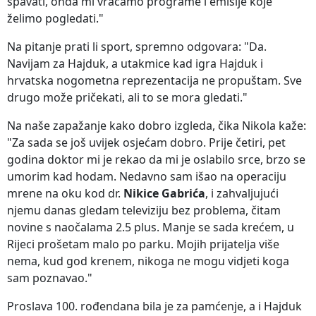
spavati, onda mi vraćamo programe i emisije koje
želimo pogledati."
Na pitanje prati li sport, spremno odgovara: "Da.
Navijam za Hajduk, a utakmice kad igra Hajduk i
hrvatska nogometna reprezentacija ne propuštam. Sve
drugo može pričekati, ali to se mora gledati."
Na naše zapažanje kako dobro izgleda, čika Nikola kaže:
"Za sada se još uvijek osjećam dobro. Prije četiri, pet
godina doktor mi je rekao da mi je oslabilo srce, brzo se
umorim kad hodam. Nedavno sam išao na operaciju
mrene na oku kod dr.
Nikice Gabrića
, i zahvaljujući
njemu danas gledam televiziju bez problema, čitam
novine s naočalama 2.5 plus. Manje se sada krećem, u
Rijeci prošetam malo po parku. Mojih prijatelja više
nema, kud god krenem, nikoga ne mogu vidjeti koga
sam poznavao."
Proslava 100. rođendana bila je za pamćenje, a i Hajduk