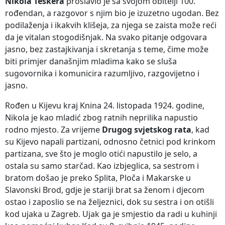
Nikola Teskera
proslavio je sa svojom obitelji 100.
rođendan, a razgovor s njim bio je izuzetno ugodan. Bez
podilaženja i ikakvih klišeja, za njega se zaista može reći
da je vitalan stogodišnjak. Na svako pitanje odgovara
jasno, bez zastajkivanja i skretanja s teme, čime može
biti primjer današnjim mladima kako se sluša
sugovornika i komunicira razumljivo, razgovijetno i
jasno.
Rođen u Kijevu kraj Knina 24. listopada 1924. godine,
Nikola je kao mladić zbog ratnih neprilika napustio
rodno mjesto. Za vrijeme
Drugog svjetskog rata
, kad
su Kijevo napali partizani, odnosno četnici pod krinkom
partizana, sve što je moglo otići napustilo je selo, a
ostala su samo starčad. Kao izbjeglica, sa sestrom i
bratom došao je preko Splita, Ploča i Makarske u
Slavonski Brod, gdje je stariji brat sa ženom i djecom
ostao i zaposlio se na željeznici, dok su sestra i on otišli
kod ujaka u Zagreb. Ujak ga je smjestio da radi u kuhinji