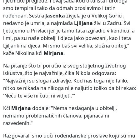
liječničke preglede. I ovaj sada kod okulista i urologa
smo tempirali tako da odmah proslavimo i tatin
rođendan. Sestra
Jasenka
živjela je u Velikoj Gorici,
nedavno je umrla, a najmlađa
Ljiljana
živi u Zadru. Svi
ljetujemo u Privlaci jer je tamo tata izgradio vikendicu, a
i mi, pa su naše obitelji i djeca jako povezani, kao i teta
Ljiljankina djeca. Mi smo baš svi velika, složna obitelj,"
kaže Nikolina kći
Mirjana
.
Na pitanje što bi poručio iz svog stoljetnog životnog
iskustva, što je najvažnije, čika Nikola odgovara:
"Najvažniji su sloga i zdravlje. Kod nas toga nije falilo,
nitko se nikada na nikoga nije naljutio toliko da bi rekao:
'Neću te više ni čuti, ni vidjeti.'"
Kći
Mirjana
dodaje: "Nema neslaganja u obitelji,
nemamo problematičnih članova, pijanaca ni
razvedenih."
Razgovarali smo uoči rođendanske proslave koju su mu