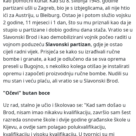
kao pomoćni kuhar. Kad su 8. svibnja 1945. godine
partizani ušli u Zagreb, bio je s izbjeglicama, ali nije htio
ići za Austriju, u Bleiburg. Ostao je i potom služio vojsku
2 godine, 11 mjeseci i 1 dan, što su mu priznali kao da je
stupio u partizane i dobio godinu dana staža. Vratio se u
Slavonski Brod i kao demobilizirani vojnik počeo raditi u
vojnom poduzeću
Slavonski partizan
, gdje je ostao
cijeli radni vijek. Prisjeća se kako su izrađivali ručne
bombe i granate, a kad je odlučeno da se sva oprema
preseli u Bugojno, s nekoliko kolega otišao je instalirati
opremu i započeti proizvodnju ručne bombe. Nudili su
mu stan i veću plaću, ali vratio se u Slavonski Brod.
"Očevi" butan boce
Uz rad, stalno je učio i školovao se: "Kad sam došao u
Brod, nisam imao nikakvu kvalifikaciju, završio sam šest
razreda osnovne škole i dvije godine građanske škole u
Kijevu, a ovdje sam polagao polukvalifikaciju,
kvalifikaciju i visoku kvalifikaciju. U tvornici su mi