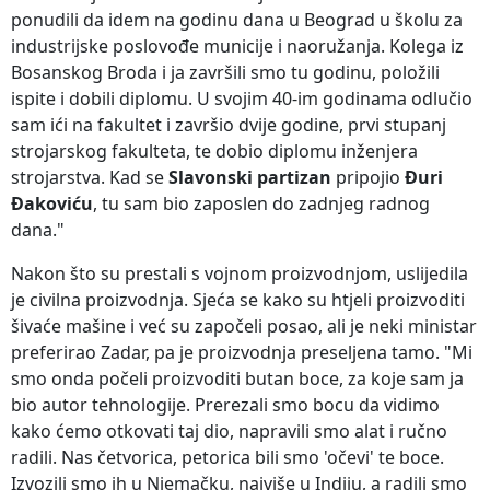
ponudili da idem na godinu dana u Beograd u školu za
industrijske poslovođe municije i naoružanja. Kolega iz
Bosanskog Broda i ja završili smo tu godinu, položili
ispite i dobili diplomu. U svojim 40-im godinama odlučio
sam ići na fakultet i završio dvije godine, prvi stupanj
strojarskog fakulteta, te dobio diplomu inženjera
strojarstva. Kad se
Slavonski partizan
pripojio
Đuri
Đakoviću
, tu sam bio zaposlen do zadnjeg radnog
dana."
Nakon što su prestali s vojnom proizvodnjom, uslijedila
je civilna proizvodnja. Sjeća se kako su htjeli proizvoditi
šivaće mašine i već su započeli posao, ali je neki ministar
preferirao Zadar, pa je proizvodnja preseljena tamo. "Mi
smo onda počeli proizvoditi butan boce, za koje sam ja
bio autor tehnologije. Prerezali smo bocu da vidimo
kako ćemo otkovati taj dio, napravili smo alat i ručno
radili. Nas četvorica, petorica bili smo 'očevi' te boce.
Izvozili smo ih u Njemačku, najviše u Indiju, a radili smo