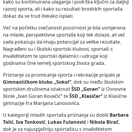
kako su kontinuirana ulaganja i podrška ključni za daljnji
razvoj sporta, ali i kako su rezultati brodskih sportaša
dokaz da se trud itekako isplati.
Već na početku svečanosti pozornost je bila usmjerena
na mlade, perspektivne sportaše koji tek dolaze, ali već
sada pokazuju da imaju potencijal za velike rezultate.
Nagrađeni su i školski sportski klubovi, sportaši s
invaliditetom te sportski djelatnici i udruge koji
godinama čine temelj sportskog života grada.
Priznanje za promicanje sporta i rekreacije pripalo je
Gimnastičkom klubu „Sokol“
, dok su među školskim
sportskim društvima istaknuti
ŠSD „Goran“
iz Osnovne
škole „Ivan Goran Kovačić“ te
ŠSD „Klasičar“
iz Klasične
gimnazije fra Marijana Lanosovića.
U kategoriji mladih sportaša priznanja su dobili
Barbara
Tolić
,
Iva Tonković
,
Lukas Fulanović
i
Nikola Birač
,
dok je za najuspješniju sportašicu s invaliditetom