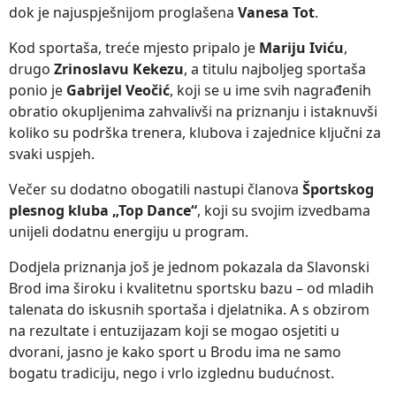
dok je najuspješnijom proglašena
Vanesa Tot
.
Kod sportaša, treće mjesto pripalo je
Mariju Iviću
,
drugo
Zrinoslavu Kekezu
, a titulu najboljeg sportaša
ponio je
Gabrijel Veočić
, koji se u ime svih nagrađenih
obratio okupljenima zahvalivši na priznanju i istaknuvši
koliko su podrška trenera, klubova i zajednice ključni za
svaki uspjeh.
Večer su dodatno obogatili nastupi članova
Športskog
plesnog kluba „Top Dance“
, koji su svojim izvedbama
unijeli dodatnu energiju u program.
Dodjela priznanja još je jednom pokazala da Slavonski
Brod ima široku i kvalitetnu sportsku bazu – od mladih
talenata do iskusnih sportaša i djelatnika. A s obzirom
na rezultate i entuzijazam koji se mogao osjetiti u
dvorani, jasno je kako sport u Brodu ima ne samo
bogatu tradiciju, nego i vrlo izglednu budućnost.