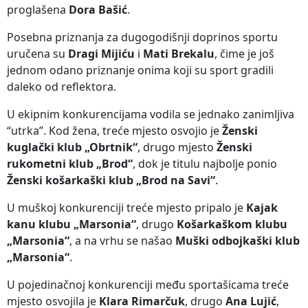
proglašena
Dora Bašić
.
Posebna priznanja za dugogodišnji doprinos sportu
uručena su
Dragi Mijiću
i
Mati Brekalu
, čime je još
jednom odano priznanje onima koji su sport gradili
daleko od reflektora.
U ekipnim konkurencijama vodila se jednako zanimljiva
“utrka”. Kod žena, treće mjesto osvojio je
Ženski
kuglački klub „Obrtnik“
, drugo mjesto
Ženski
rukometni klub „Brod“
, dok je titulu najbolje ponio
Ženski košarkaški klub „Brod na Savi“
.
U muškoj konkurenciji treće mjesto pripalo je
Kajak
kanu klubu „Marsonia“
, drugo
Košarkaškom klubu
„Marsonia“
, a na vrhu se našao
Muški odbojkaški klub
„Marsonia“
.
U pojedinačnoj konkurenciji među sportašicama treće
mjesto osvojila je
Klara Rimarčuk
, drugo
Ana Lujić
,