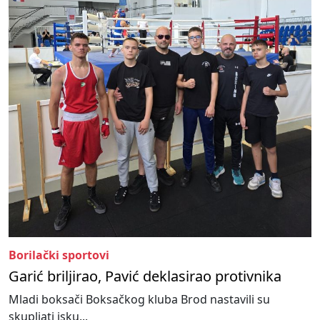
Borilački sportovi
Garić briljirao, Pavić deklasirao protivnika
Mladi boksači Boksačkog kluba Brod nastavili su
skupljati isku...