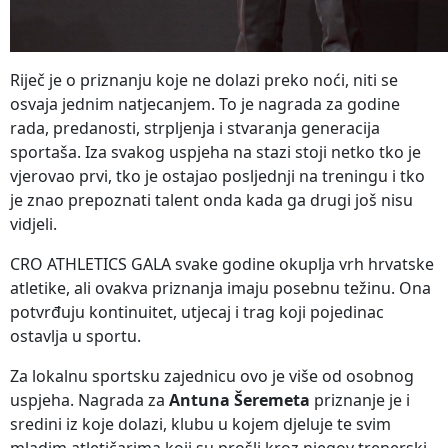
Riječ je o priznanju koje ne dolazi preko noći, niti se
osvaja jednim natjecanjem. To je nagrada za godine
rada, predanosti, strpljenja i stvaranja generacija
sportaša. Iza svakog uspjeha na stazi stoji netko tko je
vjerovao prvi, tko je ostajao posljednji na treningu i tko
je znao prepoznati talent onda kada ga drugi još nisu
vidjeli.
CRO ATHLETICS GALA svake godine okuplja vrh hrvatske
atletike, ali ovakva priznanja imaju posebnu težinu. Ona
potvrđuju kontinuitet, utjecaj i trag koji pojedinac
ostavlja u sportu.
Za lokalnu sportsku zajednicu ovo je više od osobnog
uspjeha. Nagrada za
Antuna Šeremeta
priznanje je i
sredini iz koje dolazi, klubu u kojem djeluje te svim
mladim atletičarima koji su prošli kroz njegov trenerski