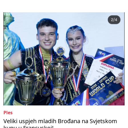
Ples
Veliki uspjeh mladih Brođana na Svjetskom
kupu u Francuskoj!