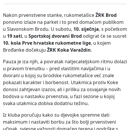
Nakon prvenstvene stanke, rukometašice
ŽRK Brod
ponovno izlaze na parket i to pred domaćom publikom
u Slavonskom Brodu. U subotu,
10. siječnja
, s početkom
u
19 sati
, u
Sportskoj dvorani Brod
odigrat će se susret
10. kola Prve hrvatske rukometne lige
, u kojem
Brođanke dočekuju
ŽRK Koka Varaždin
.
Pauza je iza njih, a povratak natjecateljskom ritmu dolazi
u pravom trenutku – pred vlastitim navijačima i u
dvorani u kojoj su brodske rukometašice već znale
pokazati karakter i borbenost. Utakmica protiv Koke
donosi zahtjevan izazov, ali i priliku za osvajanje novih
bodova u nastavku prvenstva, u fazi sezone u kojoj
svaka utakmica dobiva dodatnu težinu.
Iz kluba poručuju kako su djevojke spremne dati
maksimum i nastaviti borbu za što bolji prvenstveni
učinak, svjesne važnosti domaćeg terena i podrške s