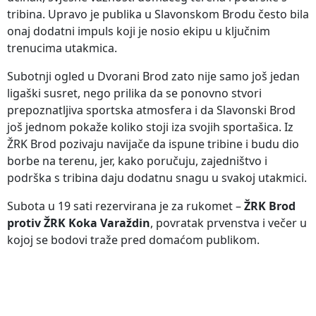
tribina. Upravo je publika u Slavonskom Brodu često bila
onaj dodatni impuls koji je nosio ekipu u ključnim
trenucima utakmica.
Subotnji ogled u Dvorani Brod zato nije samo još jedan
ligaški susret, nego prilika da se ponovno stvori
prepoznatljiva sportska atmosfera i da Slavonski Brod
još jednom pokaže koliko stoji iza svojih sportašica. Iz
ŽRK Brod pozivaju navijače da ispune tribine i budu dio
borbe na terenu, jer, kako poručuju, zajedništvo i
podrška s tribina daju dodatnu snagu u svakoj utakmici.
Subota u 19 sati rezervirana je za rukomet –
ŽRK Brod
protiv ŽRK Koka Varaždin
, povratak prvenstva i večer u
kojoj se bodovi traže pred domaćom publikom.