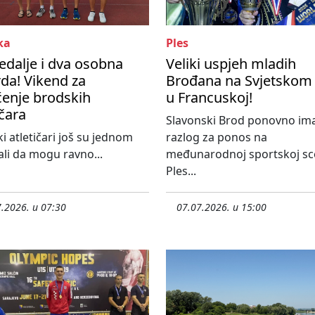
ka
Ples
edalje i dva osobna
Veliki uspjeh mladih
da! Vikend za
Brođana na Svjetskom
enje brodskih
u Francuskoj!
ičara
Slavonski Brod ponovno im
i atletičari još su jednom
razlog za ponos na
li da mogu ravno...
međunarodnoj sportskoj sc
Ples...
.2026. u 07:30
07.07.2026. u 15:00