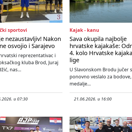
čki sportovi
Kajak - kanu
 je nezaustavljiv! Nakon
Sava okupila najbolje
ine osvojio i Sarajevo
hrvatske kajakaše: Od
4. kolo Hrvatske kajak
hrvatski reprezentativac i
lige
oksačkog kluba Brod, Juraj
žić, nas...
U Slavonskom Brodu jučer 
ponovno veslalo za bodove,
medalje...
.2026. u 07:30
21.06.2026. u 16:00