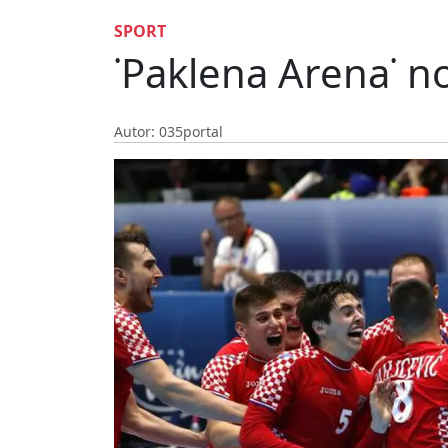
SPORT
˙Paklena Arena˙ n
Autor: 035portal