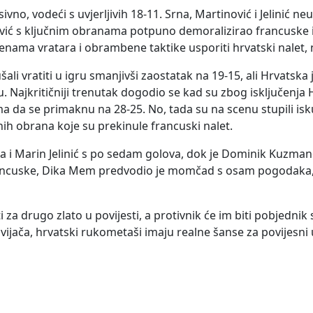
no, vodeći s uvjerljivih 18-11. Srna, Martinović i Jelinić ne
ović s ključnim obranama potpuno demoralizirao francuske 
enama vratara i obrambene taktike usporiti hrvatski nalet, 
 vratiti u igru smanjivši zaostatak na 19-15, ali Hrvatska 
 Najkritičniji trenutak dogodio se kad su zbog isključenja 
ma da se primaknu na 28-25. No, tada su na scenu stupili isk
ih obrana koje su prekinule francuski nalet.
Srna i Marin Jelinić s po sedam golova, dok je Dominik Kuzman
rancuske, Dika Mem predvodio je momčad s osam pogodaka, 
i za drugo zlato u povijesti, a protivnik će im biti pobjednik
ača, hrvatski rukometaši imaju realne šanse za povijesni 