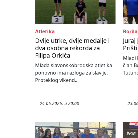
Atletika
Borila
Dvije utrke, dvije medalje i
Juraj
dva osobna rekorda za
Prišt
Filipa Orkića
Mladi 
Mlada slavonskobrodska atletika
član B
ponovno ima razloga za slavlje.
Tutund
Proteklog vikend...
24.06.2026. u 20:00
23.06