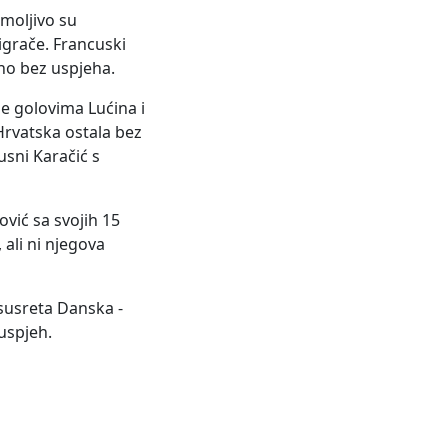
umoljivo su
igrače. Francuski
no bez uspjeha.
je golovima Lućina i
Hrvatska ostala bez
usni Karačić s
ović sa svojih 15
ali ni njegova
 susreta Danska -
uspjeh.