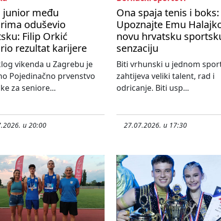
i junior među
Ona spaja tenis i boks:
orima oduševio
Upoznajte Emu Halajko
sku: Filip Orkić
novu hrvatsku sportsk
rio rezultat karijere
senzaciju
log vikenda u Zagrebu je
Biti vrhunski u jednom spor
no Pojedinačno prvenstvo
zahtijeva veliki talent, rad i
ke za seniore...
odricanje. Biti usp...
.2026. u 20:00
27.07.2026. u 17:30