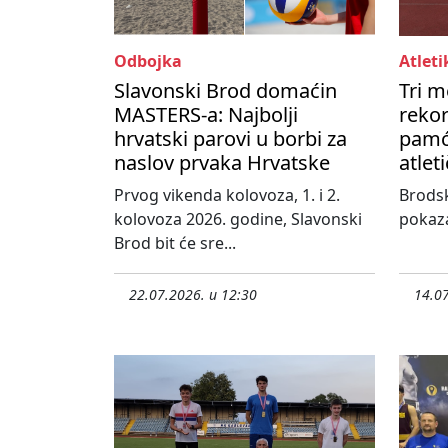
Odbojka
Atleti
Slavonski Brod domaćin
Tri m
MASTERS-a: Najbolji
rekor
hrvatski parovi u borbi za
pamć
naslov prvaka Hrvatske
atlet
Prvog vikenda kolovoza, 1. i 2.
Brodsk
kolovoza 2026. godine, Slavonski
pokaza
Brod bit će sre...
22.07.2026. u 12:30
14.07