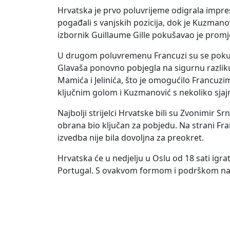
Hrvatska je prvo poluvrijeme odigrala impresiv
pogađali s vanjskih pozicija, dok je Kuzman
izbornik Guillaume Gille pokušavao je promj
U drugom poluvremenu Francuzi su se pokušali
Glavaša ponovno pobjegla na sigurnu razliku.
Mamića i Jelinića, što je omogućilo Francuzi
ključnim golom i Kuzmanović s nekoliko sjajn
Najbolji strijelci Hrvatske bili su Zvonimir 
obrana bio ključan za pobjedu. Na strani F
izvedba nije bila dovoljna za preokret.
Hrvatska će u nedjelju u Oslu od 18 sati igrat
Portugal. S ovakvom formom i podrškom navij