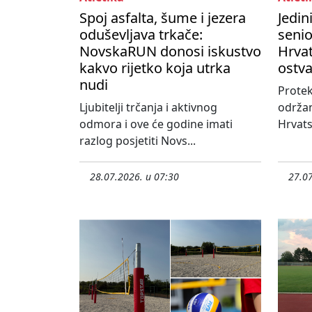
Spoj asfalta, šume i jezera
Jedin
oduševljava trkače:
seni
NovskaRUN donosi iskustvo
Hrvat
kakvo rijetko koja utrka
ostva
nudi
Protek
Ljubitelji trčanja i aktivnog
održa
odmora i ove će godine imati
Hrvats
razlog posjetiti Novs...
28.07.2026. u 07:30
27.07