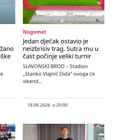
Nogomet
Jedan dječak ostavio je
ržano
neizbrisiv trag. Sutra mu u
aške
čast počinje veliki turnir
SLAVONSKI BROD – Stadion
se
„Stanko Vlajnić Dida“ ovoga će
vikend...
18.06.2026. u 20:00