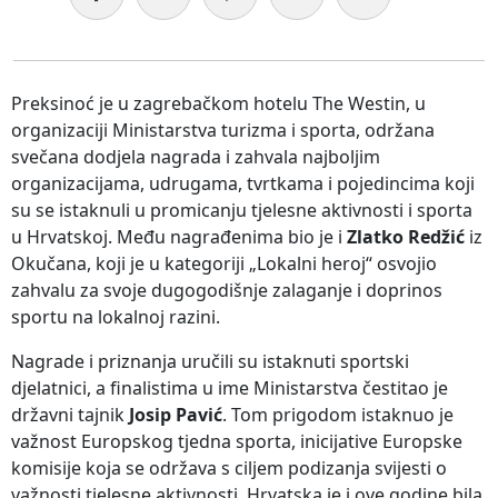
Preksinoć je u zagrebačkom hotelu The Westin, u
organizaciji Ministarstva turizma i sporta, održana
svečana dodjela nagrada i zahvala najboljim
organizacijama, udrugama, tvrtkama i pojedincima koji
su se istaknuli u promicanju tjelesne aktivnosti i sporta
u Hrvatskoj. Među nagrađenima bio je i
Zlatko Redžić
iz
Okučana, koji je u kategoriji „Lokalni heroj“ osvojio
zahvalu za svoje dugogodišnje zalaganje i doprinos
sportu na lokalnoj razini.
Nagrade i priznanja uručili su istaknuti sportski
djelatnici, a finalistima u ime Ministarstva čestitao je
državni tajnik
Josip Pavić
. Tom prigodom istaknuo je
važnost Europskog tjedna sporta, inicijative Europske
komisije koja se održava s ciljem podizanja svijesti o
važnosti tjelesne aktivnosti. Hrvatska je i ove godine bila