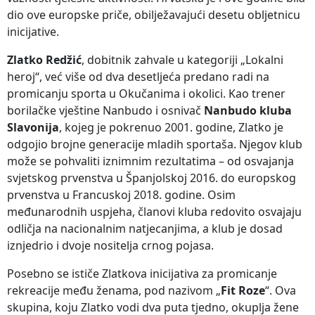
dio ove europske priče, obilježavajući desetu obljetnicu
inicijative.
Zlatko Redžić
, dobitnik zahvale u kategoriji „Lokalni
heroj“, već više od dva desetljeća predano radi na
promicanju sporta u Okučanima i okolici. Kao trener
borilačke vještine Nanbudo i osnivač
Nanbudo kluba
Slavonija
, kojeg je pokrenuo 2001. godine, Zlatko je
odgojio brojne generacije mladih sportaša. Njegov klub
može se pohvaliti iznimnim rezultatima – od osvajanja
svjetskog prvenstva u Španjolskoj 2016. do europskog
prvenstva u Francuskoj 2018. godine. Osim
međunarodnih uspjeha, članovi kluba redovito osvajaju
odličja na nacionalnim natjecanjima, a klub je dosad
iznjedrio i dvoje nositelja crnog pojasa.
Posebno se ističe Zlatkova inicijativa za promicanje
rekreacije među ženama, pod nazivom „
Fit Roze
“. Ova
skupina, koju Zlatko vodi dva puta tjedno, okuplja žene