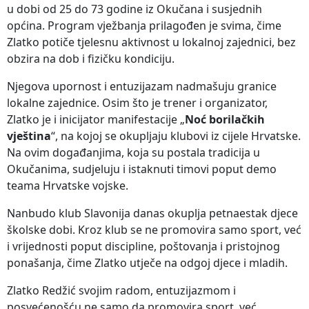
u dobi od 25 do 73 godine iz Okučana i susjednih
općina. Program vježbanja prilagođen je svima, čime
Zlatko potiče tjelesnu aktivnost u lokalnoj zajednici, bez
obzira na dob i fizičku kondiciju.
Njegova upornost i entuzijazam nadmašuju granice
lokalne zajednice. Osim što je trener i organizator,
Zlatko je i inicijator manifestacije „
Noć borilačkih
vještina
“, na kojoj se okupljaju klubovi iz cijele Hrvatske.
Na ovim događanjima, koja su postala tradicija u
Okučanima, sudjeluju i istaknuti timovi poput demo
teama Hrvatske vojske.
Nanbudo klub Slavonija danas okuplja petnaestak djece
školske dobi. Kroz klub se ne promovira samo sport, već
i vrijednosti poput discipline, poštovanja i pristojnog
ponašanja, čime Zlatko utječe na odgoj djece i mladih.
Zlatko Redžić svojim radom, entuzijazmom i
posvećenošću ne samo da promovira sport, već