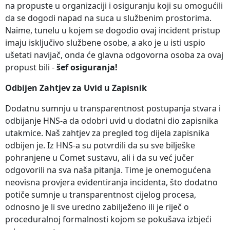
na propuste u organizaciji i osiguranju koji su omogućili
da se dogodi napad na suca u službenim prostorima.
Naime, tunelu u kojem se dogodio ovaj incident pristup
imaju isključivo službene osobe, a ako je u isti uspio
ušetati navijač, onda će glavna odgovorna osoba za ovaj
propust bili -
šef osiguranja!
Odbijen Zahtjev za Uvid u Zapisnik
Dodatnu sumnju u transparentnost postupanja stvara i
odbijanje HNS-a da odobri uvid u dodatni dio zapisnika
utakmice. Naš zahtjev za pregled tog dijela zapisnika
odbijen je. Iz HNS-a su potvrdili da su sve bilješke
pohranjene u Comet sustavu, ali i da su već jučer
odgovorili na sva naša pitanja. Time je onemogućena
neovisna provjera evidentiranja incidenta, što dodatno
potiče sumnje u transparentnost cijelog procesa,
odnosno je li sve uredno zabilježeno ili je riječ o
proceduralnoj formalnosti kojom se pokušava izbjeći