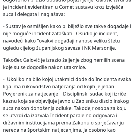
je incident evidentiran u Comet sustavu kroz izvješća
suca i delegata i naglašava:
- Sustav je osmišljen kako bi bilježio sve takve događaje i
nije moguće incident zataškati. Osudio je incident,
navodeći kako "ovakvi događaji nanose veliku štetu
ugledu cijelog županijskog saveza i NK Marsonije.
Također, Galović je izrazio žaljenje zbog nemilih scena
koje su se dogodile nakon utakmice.
- Ukoliko na bilo kojoj utakmici dođe do Incidenta svaka
liga ima rukovodstvo natjecanja od kojih je jedan
Povjerenik za natjecanje i Disciplinski sudac koji izriče
kaznu koja se objavljuje javno u Zapisniku disciplinskog
suca nakon donošenja odluke. Takođe,r osoba za koju
se utvrdi da izazvala Incident paralelno odgovara i
državnim institucijama prema Zakonu o sprječavanju
nereda na športskim natjecanjima. Ja osobno kao