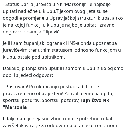
- Status Darija Jurevića u NK''Marsoniji'' je najbolje
upitati nadležne u klubu.Tijekom ovog ljeta su se
dogodile promjene u Upravljačkoj strukturi kluba, a tko
je na kojoj funkciji u klubu je najbolje upitati izravno,
odgovorio nam je Filipović.
Je li i sam županijski ogranak HNS-a onda upoznat sa
Jurevićevim trenutnim statusom, odnosno funkcijom u
klubu, ostaje pod upitnikom.
Dakako, pitanja smo uputili i samom klubu iz kojeg smo
dobili sljedeći odgovor:
- Poštovani! Po okončanju postupka bit će te
pravovremeno obaviješteni! Zahvaljujemo na upitu,
sportski pozdrav! Sportski pozdrav,
Tajništvo NK
"Marsonia
I dalje nam je nejasno zbog čega je potrebno čekati
završetak istrage za odgovor na pitanje o trenutnom