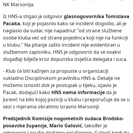
NK Marsonija.
Iz HNS-a stigao je odgovor
glasnogovornika Tomislava
Pacaka
, koji je pojasnio kako se incident dogodio, ali je
naglasio da sudac nije napadnut "od strane službene
osobe kluba već od strane pojedinca koji nije na funkciji
u klubu." Na pitanje zašto incident nije evidentiran u
službenom zapisniku, HNS je odgovorio da se ovakvi
događaji bilježe kroz dopunska izvješća delegata i suca.
- Klub će biti kažnjen za propuste u organizaciji
sukladno Disciplinskom pravilniku HNS-a. Detalje ne
možemo iznositi dok je postupak u tijeku, izjavio je
Pacak, dodajući kako
HNS nema informacije
da je
Jurević na bilo kojoj poziciji u klubu i preporučuje da se u
vezi s mjerama obratimo izravno Marsoniji.
Predsjednik Komisije nogometnih sudaca Brodsko-
posavske županije, Mario Galović
, također je
odgovorio i pružio dodatno pojašnjenje. Galović tvrdi da