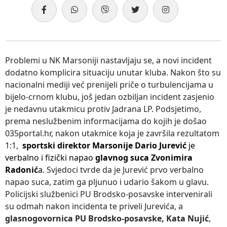
Problemi u NK Marsoniji nastavljaju se, a novi incident
dodatno komplicira situaciju unutar kluba. Nakon što su
nacionalni mediji već prenijeli priče o turbulencijama u
bijelo-crnom klubu, još jedan ozbiljan incident zasjenio
je nedavnu utakmicu protiv Jadrana LP. Podsjetimo,
prema neslužbenim informacijama do kojih je došao
035portal.hr, nakon utakmice koja je završila rezultatom
1:1,
sportski direktor Marsonije Dario Jurević
je
verbalno i fizički napao
glavnog suca Zvonimira
Radonić
a
. Svjedoci tvrde da je Jurević prvo verbalno
napao suca, zatim ga pljunuo i udario šakom u glavu.
Policijski službenici PU Brodsko-posavske intervenirali
su odmah nakon incidenta te priveli Jurevića, a
glasnogovornica PU Brodsko-posavske, Kata Nujić
,