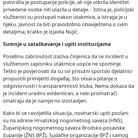
potvrdila je postupanje policije, ali nije otkrila identitet
privedene osobe niti ulazila u detalje. - Istina je, policijski
službenici su postupali nakon utakmice, a istraga je u
tijeku. Javnost će biti pravodobno obaviještena o svim
detaljima, kratko je izjavila Nujić.
Sumnje u zataškavanje i upiti institucijama
Posebnu zabrinutost izaziva činjenica da se incident u
službenom zapisniku utakmice uopće ne spominje.
Teško je povjerovati da su svi prisutni sportski djelatnici
propustili primijetiti događaj, što otvara pitanje o
odgovornosti i transparentnosti kluba. Nema dokaza da
je incident uredno evidentiran, a neki promatrači
smatraju da je namjerno izostavljen.
Kako bi se rasvijetlila situacija, novinarski upiti poslani
su na adrese Hrvatskog nogometnog saveza (HNS),
Županijskog nogometnog saveza Brodsko-posavske
županije (ŽNS BPŽ), Sudačke organizacije BPŽ i samog