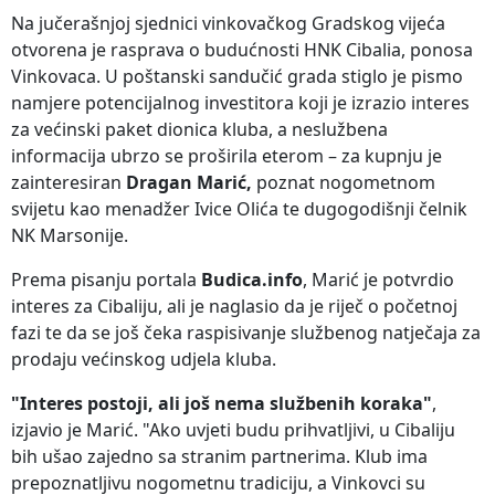
Na jučerašnjoj sjednici vinkovačkog Gradskog vijeća
otvorena je rasprava o budućnosti HNK Cibalia, ponosa
Vinkovaca. U poštanski sandučić grada stiglo je pismo
namjere potencijalnog investitora koji je izrazio interes
za većinski paket dionica kluba, a neslužbena
informacija ubrzo se proširila eterom – za kupnju je
zainteresiran
Dragan Marić,
poznat nogometnom
svijetu kao menadžer Ivice Olića te dugogodišnji čelnik
NK Marsonije.
Prema pisanju portala
Budica.info
, Marić je potvrdio
interes za Cibaliju, ali je naglasio da je riječ o početnoj
fazi te da se još čeka raspisivanje službenog natječaja za
prodaju većinskog udjela kluba.
"Interes postoji, ali još nema službenih koraka"
,
izjavio je Marić. "Ako uvjeti budu prihvatljivi, u Cibaliju
bih ušao zajedno sa stranim partnerima. Klub ima
prepoznatljivu nogometnu tradiciju, a Vinkovci su