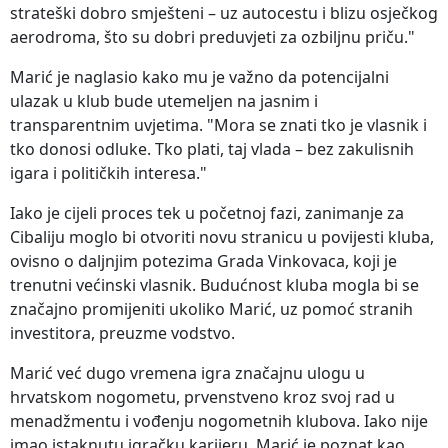
strateški dobro smješteni – uz autocestu i blizu osječkog
aerodroma, što su dobri preduvjeti za ozbiljnu priču."
Marić je naglasio kako mu je važno da potencijalni
ulazak u klub bude utemeljen na jasnim i
transparentnim uvjetima. "Mora se znati tko je vlasnik i
tko donosi odluke. Tko plati, taj vlada – bez zakulisnih
igara i političkih interesa."
Iako je cijeli proces tek u početnoj fazi, zanimanje za
Cibaliju moglo bi otvoriti novu stranicu u povijesti kluba,
ovisno o daljnjim potezima Grada Vinkovaca, koji je
trenutni većinski vlasnik. Budućnost kluba mogla bi se
značajno promijeniti ukoliko Marić, uz pomoć stranih
investitora, preuzme vodstvo.
Marić već dugo vremena igra značajnu ulogu u
hrvatskom nogometu, prvenstveno kroz svoj rad u
menadžmentu i vođenju nogometnih klubova. Iako nije
imao istaknutu igračku karijeru, Marić je poznat kao