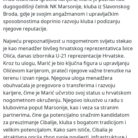
dugogodišnji čelnik NK Marsonije, kluba iz Slavonskog
Broda, gdje je svojim angažmanom i upravljačkim
sposobnostima doprinio razvoju kluba i podizanju
njegove reputacije.
Najveću prepoznatljivost u nogometnom svijetu stekao
je kao menadžer bivšeg hrvatskog reprezentativca Ivice
Olića, danas izbornika U-21 reprezentacije Hrvatske.
Kroz tu ulogu, Marić je bio ključna figura u upravljanju
Olićevom karijerom, prateći njegove važne trenutke na
terenu i izvan njega. Njegova uloga menadžera
obuhvaćala je pregovore o transferima i razvoju
karijere, čime je Marić učvrstio svoj status u hrvatskom
nogometnom okruženju. Njegovo iskustvo u radu s
klubovima poput Marsonije, kao i veza sa stranim
partnerima, čine ga potencijalno snažnim kandidatom
za preuzimanje Cibalije, kluba s bogatom tradicijom i
velikim potencijalom. Kako sam ističe, Cibalia je
atraktivna opcija zbog svoje povijesti, infrastrukture i