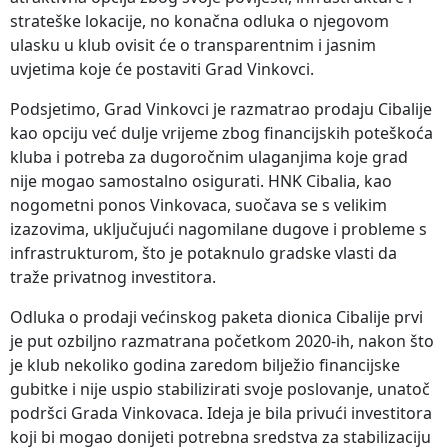
strateške lokacije, no konačna odluka o njegovom
ulasku u klub ovisit će o transparentnim i jasnim
uvjetima koje će postaviti Grad Vinkovci.
Podsjetimo, Grad Vinkovci je razmatrao prodaju Cibalije
kao opciju već dulje vrijeme zbog financijskih poteškoća
kluba i potreba za dugoročnim ulaganjima koje grad
nije mogao samostalno osigurati. HNK Cibalia, kao
nogometni ponos Vinkovaca, suočava se s velikim
izazovima, uključujući nagomilane dugove i probleme s
infrastrukturom, što je potaknulo gradske vlasti da
traže privatnog investitora.
Odluka o prodaji većinskog paketa dionica Cibalije prvi
je put ozbiljno razmatrana početkom 2020-ih, nakon što
je klub nekoliko godina zaredom bilježio financijske
gubitke i nije uspio stabilizirati svoje poslovanje, unatoč
podršci Grada Vinkovaca. Ideja je bila privući investitora
koji bi mogao donijeti potrebna sredstva za stabilizaciju