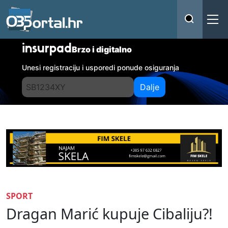
insurpad
Brzo i digitalno
Unesi registraciju i usporedi ponude osiguranja
Dalje
SPORT
Dragan Marić kupuje Cibaliju?!