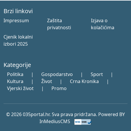
Brzi linkovi
Impressum
Zaštita
Izjava o
privatnosti
kolačićima
Cjenik lokalni
izbori 2025
Kategorije
Politika
|
Gospodarstvo
|
Sport
|
Kultura
|
Život
|
Crna Kronika
|
Vjerski život
|
Promo
© 2026 035portal.hr. Sva prava pridržana. Powered BY
InMediusCMS