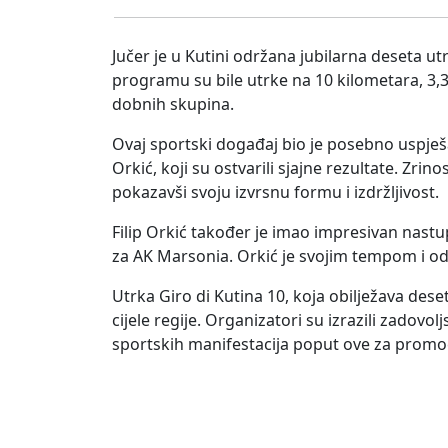
Jučer je u Kutini održana jubilarna deseta utr
programu su bile utrke na 10 kilometara, 3,3 k
dobnih skupina.
Ovaj sportski događaj bio je posebno uspješan
Orkić, koji su ostvarili sjajne rezultate. Zrin
pokazavši svoju izvrsnu formu i izdržljivost.
Filip Orkić također je imao impresivan nastup
za AK Marsonia. Orkić je svojim tempom i odl
Utrka Giro di Kutina 10, koja obilježava deset
cijele regije. Organizatori su izrazili zadov
sportskih manifestacija poput ove za promoci