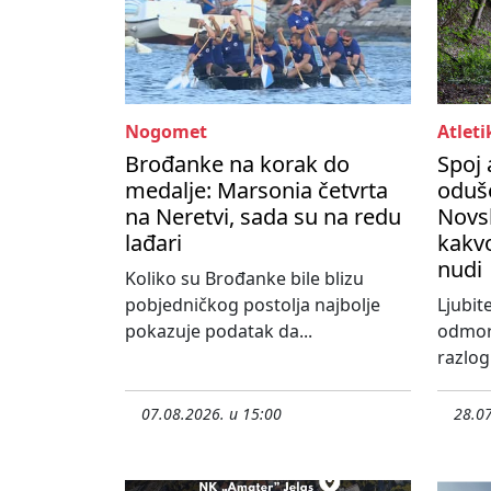
Nogomet
Atleti
Brođanke na korak do
Spoj 
medalje: Marsonia četvrta
oduše
na Neretvi, sada su na redu
Novs
lađari
kakvo
nudi
Koliko su Brođanke bile blizu
pobjedničkog postolja najbolje
Ljubite
pokazuje podatak da...
odmora
razlog 
07.08.2026. u 15:00
28.07