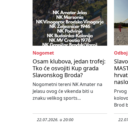
Nogomet
Odboj
Osam klubova, jedan trofej:
Slav
Tko će osvojiti Kup grada
MASTE
Slavonskog Broda?
hrvat
nasl
Nogometni tereni NK Amater na
Jelasu ovog će vikenda biti u
Prvog 
znaku velikog sports...
kolovo
Brod bi
22.07.2026. u 20:00
22.07