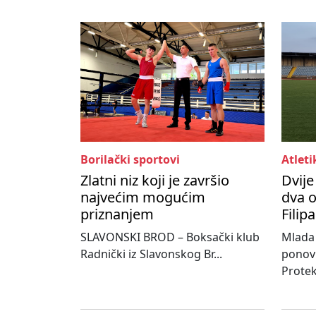
Borilački sportovi
Atleti
Zlatni niz koji je završio
Dvije
najvećim mogućim
dva 
priznanjem
Filip
SLAVONSKI BROD – Boksački klub
Mlada 
Radnički iz Slavonskog Br...
ponovn
Protek