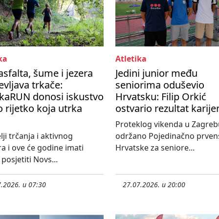
ka
Atletika
asfalta, šume i jezera
Jedini junior među
vljava trkače:
seniorima oduševio
kaRUN donosi iskustvo
Hrvatsku: Filip Orkić
 rijetko koja utrka
ostvario rezultat karije
Proteklog vikenda u Zagreb
lji trčanja i aktivnog
održano Pojedinačno prven
 i ove će godine imati
Hrvatske za seniore...
posjetiti Novs...
.2026. u 07:30
27.07.2026. u 20:00