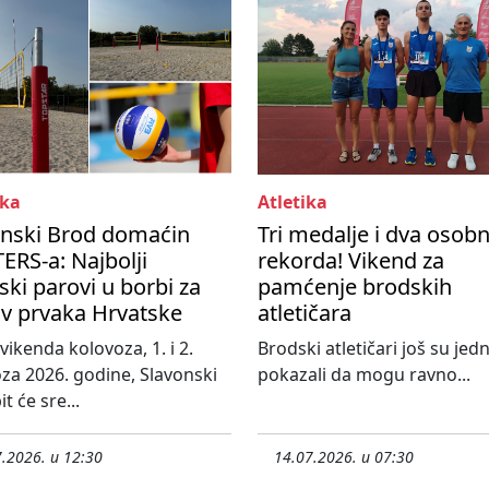
ka
Atletika
onski Brod domaćin
Tri medalje i dva osob
RS-a: Najbolji
rekorda! Vikend za
ski parovi u borbi za
pamćenje brodskih
ov prvaka Hrvatske
atletičara
vikenda kolovoza, 1. i 2.
Brodski atletičari još su je
za 2026. godine, Slavonski
pokazali da mogu ravno...
t će sre...
.2026. u 12:30
14.07.2026. u 07:30