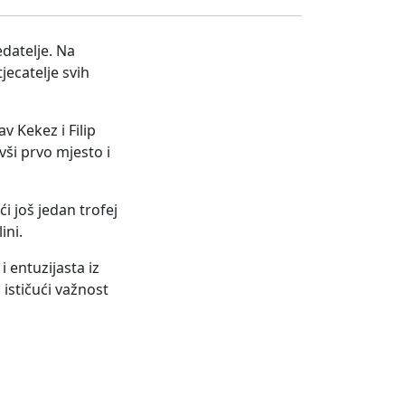
edatelje. Na
jecatelje svih
v Kekez i Filip
ivši prvo mjesto i
i još jedan trofej
ini.
i entuzijasta iz
 ističući važnost