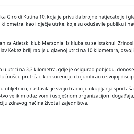
ka Giro di Kutina 10, koja je privukla brojne natjecatelje i gl
ilometra, kao i dječje utrke, koje su oduševile publiku i nat
 za Atletski klub Marsonia. Iz kluba su se istaknuli Zrinosla
oslav Kekez briljirao je u glavnoj utrci na 10 kilometara, osvoj
 u utrci na 3,3 kilometra, gdje je osigurao pobjedu, donoseć
učnošću pretrčao konkurenciju i trijumfirao u svojoj discipl
u obljetnicu, nastavila je svoju tradiciju okupljanja sportaša 
oljstvo velikim odazivom i uspješnom organizacijom događaja,
ju zdravog načina života i zajedništva.