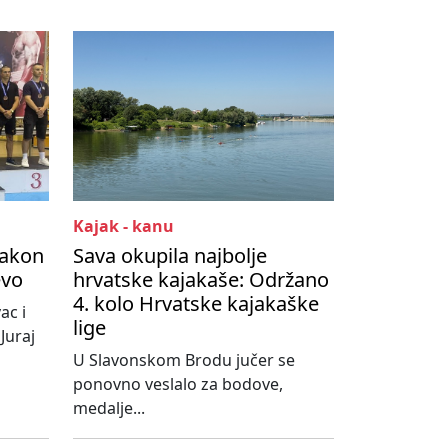
Kajak - kanu
Nakon
Sava okupila najbolje
evo
hrvatske kajakaše: Održano
4. kolo Hrvatske kajakaške
ac i
lige
Juraj
U Slavonskom Brodu jučer se
ponovno veslalo za bodove,
medalje...