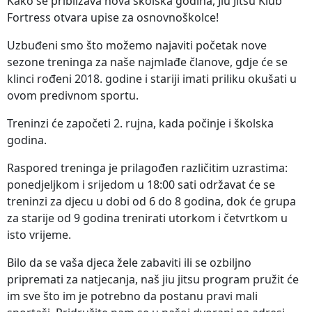
Kako se približava nova školska godina, Jiu Jitsu Klub
Fortress otvara upise za osnovnoškolce!
Uzbuđeni smo što možemo najaviti početak nove
sezone treninga za naše najmlađe članove, gdje će se
klinci rođeni 2018. godine i stariji imati priliku okušati u
ovom predivnom sportu.
Treninzi će započeti 2. rujna, kada počinje i školska
godina.
Raspored treninga je prilagođen različitim uzrastima:
ponedjeljkom i srijedom u 18:00 sati održavat će se
treninzi za djecu u dobi od 6 do 8 godina, dok će grupa
za starije od 9 godina trenirati utorkom i četvrtkom u
isto vrijeme.
Bilo da se vaša djeca žele zabaviti ili se ozbiljno
pripremati za natjecanja, naš jiu jitsu program pružit će
im sve što im je potrebno da postanu pravi mali