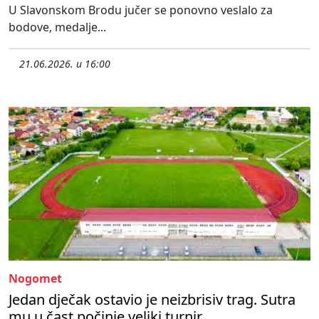
U Slavonskom Brodu jučer se ponovno veslalo za
bodove, medalje...
21.06.2026. u 16:00
Nogomet
Jedan dječak ostavio je neizbrisiv trag. Sutra
mu u čast počinje veliki turnir