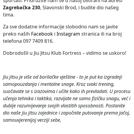
sportaši. Pridružite nam se u našoj dvorani na adresi
Zagrebačka 230
, Slavonski Brod, i budite dio našeg
tima.
Za sve dodatne informacije slobodno nam se javite
preko naših
Facebook
i
Instagram
stranica ili na broj
telefona 097 7409 816.
Dobrodošli u Jiu Jitsu Klub Fortress – vidimo se uskoro!
Jiu jitsu je više od borilačke vještine - to je put ka izgradnji
samopouzdanja i mentalne snage. Kroz svaki trening,
suočavate se s izazovima i učite kako ih prevladati. U procesu
učenja tehnika i taktika, razvijate ne samo fizičku snagu, već i
dublje razumijevanje svojih vlastitih sposobnosti. Postanite
dio naše jiu jitsu zajednice i započnite putovanje prema jačoj,
samouvjerenijoj verziji sebe,