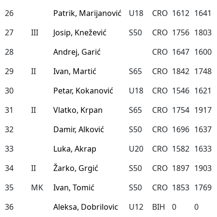
26
Patrik, Marijanović
U18
CRO
1612
1641
27
III
Josip, Knežević
S50
CRO
1756
1803
28
Andrej, Garić
CRO
1647
1600
29
II
Ivan, Martić
S65
CRO
1842
1748
30
Petar, Kokanović
U18
CRO
1546
1621
31
II
Vlatko, Krpan
S65
CRO
1754
1917
32
Damir, Alković
S50
CRO
1696
1637
33
Luka, Akrap
U20
CRO
1582
1633
34
II
Žarko, Grgić
S50
CRO
1897
1903
35
MK
Ivan, Tomić
S50
CRO
1853
1769
36
Aleksa, Dobrilovic
U12
BIH
0
0