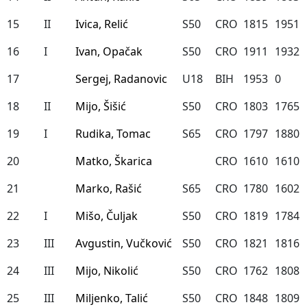
15
II
Ivica, Relić
S50
CRO
1815
1951
16
I
Ivan, Opačak
S50
CRO
1911
1932
17
Sergej, Radanovic
U18
BIH
1953
0
18
II
Mijo, Šišić
S50
CRO
1803
1765
19
I
Rudika, Tomac
S65
CRO
1797
1880
20
Matko, Škarica
CRO
1610
1610
21
Marko, Rašić
S65
CRO
1780
1602
22
I
Mišo, Čuljak
S50
CRO
1819
1784
23
III
Avgustin, Vučković
S50
CRO
1821
1816
24
III
Mijo, Nikolić
S50
CRO
1762
1808
25
III
Miljenko, Talić
S50
CRO
1848
1809