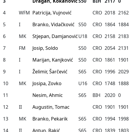
3
Dragan, Kokanovic
S50
BIH
2117
0
4
WFM
Patricija, Vujnović
CRO
2018
2162
5
I
Branko, Vidačković
S50
CRO
1864
1884
6
MK
Stjepan, Damjanović
U18
CRO
2158
2183
7
FM
Josip, Soldo
S50
CRO
2054
2131
8
I
Marijan, Kanjković
S50
CRO
1861
1901
9
I
Želimir, Šarčević
S65
CRO
1996
2029
10
MK
Josipa, Zovko
U16
CRO
1748
1888
11
Nesim, Ahmic
S65
BIH
2020
0
12
II
Augustin, Tomac
CRO
1901
1901
13
MK
Branko, Pekarik
S65
CRO
1994
1998
14
II
Antun, Rakić
S65
CRO
1839
1803