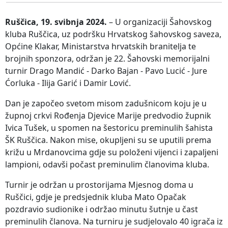
Ruščica, 19. svibnja 2024.
– U organizaciji Šahovskog
kluba Ruščica, uz podršku Hrvatskog šahovskog saveza,
Općine Klakar, Ministarstva hrvatskih branitelja te
brojnih sponzora, održan je 22. Šahovski memorijalni
turnir Drago Mandić - Darko Bajan - Pavo Lucić - Jure
Ćorluka - Ilija Garić i Damir Lović.
Dan je započeo svetom misom zadušnicom koju je u
župnoj crkvi Rođenja Djevice Marije predvodio župnik
Ivica Tušek, u spomen na šestoricu preminulih šahista
ŠK Ruščica. Nakon mise, okupljeni su se uputili prema
križu u Mrdanovcima gdje su položeni vijenci i zapaljeni
lampioni, odavši počast preminulim članovima kluba.
Turnir je održan u prostorijama Mjesnog doma u
Ruščici, gdje je predsjednik kluba Mato Opačak
pozdravio sudionike i održao minutu šutnje u čast
preminulih članova. Na turniru je sudjelovalo 40 igrača iz