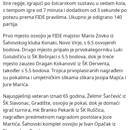
šire regije, igrajući po švicarskom sustavu u sedam kola,
s tempom igre od 7 minuta i dodatkom od 3 sekunde po
potezu prema FIDE pravilima. Ukupno je odigrano 140
partija.
Prvo mjesto osvojio je FIDE majstor Mario Zovko iz
Šahovskog kluba Konaki, Novo Virje, s 6.5 osvojenih
bodova. Drugo mjesto pripalo je prvokategorniku Luki
Golubičiću iz ŠK Bošnjaci s 5.5 bodova, dok je treće
mjesto zauzeo Dragan Kokanović iz ŠK Derventa,
također s 5.5 bodova. Trojica prvoplasiranih nagrađeni
su pokalima i umjetničkim slikama slikara Josipa Majića i
Jure Marića.
Najuspješniji veteran iznad 65 godina, Želimir Šarčević iz
ŠK Slavonac, Gradište, osvojio je pokal, dok je domaći
igrač turnira, mk Branko Pekarik iz ŠK Ruščica,
nagrađen predmetnom nagradom postolara Joze
Martića. Šahovski komplet osvojio je Ivan Opačak iz