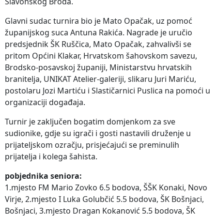
Slavonskog Broda.
Glavni sudac turnira bio je Mato Opačak, uz pomoć
županijskog suca Antuna Rakića. Nagrade je uručio
predsjednik ŠK Ruščica, Mato Opačak, zahvalivši se
pritom Općini Klakar, Hrvatskom šahovskom savezu,
Brodsko-posavskoj županiji, Ministarstvu hrvatskih
branitelja, UNIKAT Atelier-galeriji, slikaru Juri Mariću,
postolaru Jozi Martiću i Slastičarnici Puslica na pomoći u
organizaciji događaja.
Turnir je zaključen bogatim domjenkom za sve
sudionike, gdje su igrači i gosti nastavili druženje u
prijateljskom ozračju, prisjećajući se preminulih
prijatelja i kolega šahista.
pobjednika seniora:
1.mjesto FM Mario Zovko 6.5 bodova, ŠŠK Konaki, Novo
Virje, 2.mjesto I Luka Golubčić 5.5 bodova, ŠK Bošnjaci,
Bošnjaci, 3.mjesto Dragan Kokanović 5.5 bodova, ŠK