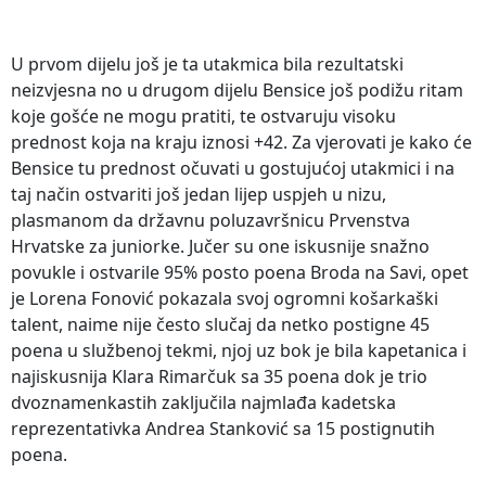
U prvom dijelu još je ta utakmica bila rezultatski
neizvjesna no u drugom dijelu Bensice još podižu ritam
koje gošće ne mogu pratiti, te ostvaruju visoku
prednost koja na kraju iznosi +42. Za vjerovati je kako će
Bensice tu prednost očuvati u gostujućoj utakmici i na
taj način ostvariti još jedan lijep uspjeh u nizu,
plasmanom da državnu poluzavršnicu Prvenstva
Hrvatske za juniorke. Jučer su one iskusnije snažno
povukle i ostvarile 95% posto poena Broda na Savi, opet
je Lorena Fonović pokazala svoj ogromni košarkaški
talent, naime nije često slučaj da netko postigne 45
poena u službenoj tekmi, njoj uz bok je bila kapetanica i
najiskusnija Klara Rimarčuk sa 35 poena dok je trio
dvoznamenkastih zaključila najmlađa kadetska
reprezentativka Andrea Stanković sa 15 postignutih
poena.