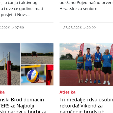
lji trčanja i aktivnog
održano Pojedinačno prven
 i ove će godine imati
Hrvatske za seniore...
posjetiti Novs...
.2026. u 07:30
27.07.2026. u 20:00
ka
Atletika
onski Brod domaćin
Tri medalje i dva osob
RS-a: Najbolji
rekorda! Vikend za
ski parovi u borbi za
pamćenje brodskih