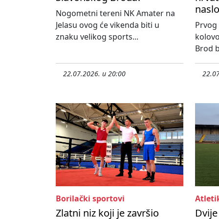
nasl
Nogometni tereni NK Amater na
Jelasu ovog će vikenda biti u
Prvog 
znaku velikog sports...
kolovo
Brod bi
22.07.2026. u 20:00
22.07
Borilački sportovi
Atleti
Zlatni niz koji je završio
Dvije