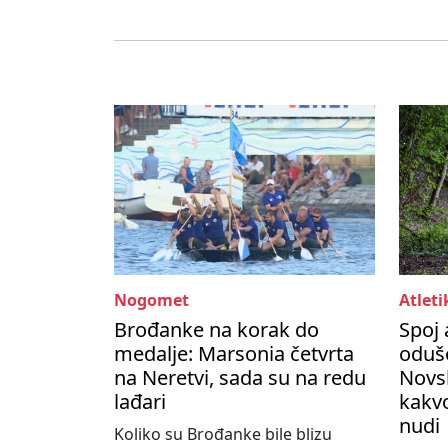
Nogomet
Atleti
Brođanke na korak do
Spoj 
medalje: Marsonia četvrta
oduše
na Neretvi, sada su na redu
Novs
lađari
kakvo
nudi
Koliko su Brođanke bile blizu