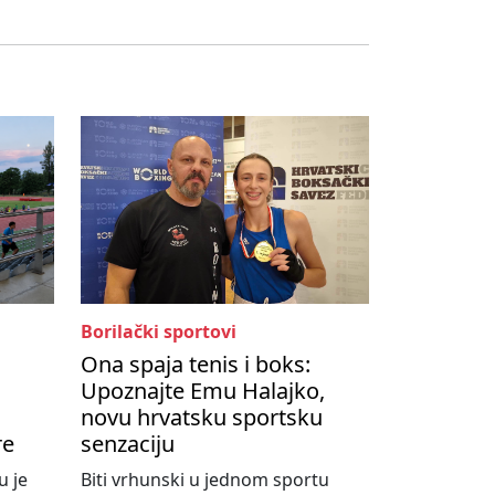
Borilački sportovi
Ona spaja tenis i boks:
Upoznajte Emu Halajko,
novu hrvatsku sportsku
re
senzaciju
u je
Biti vrhunski u jednom sportu