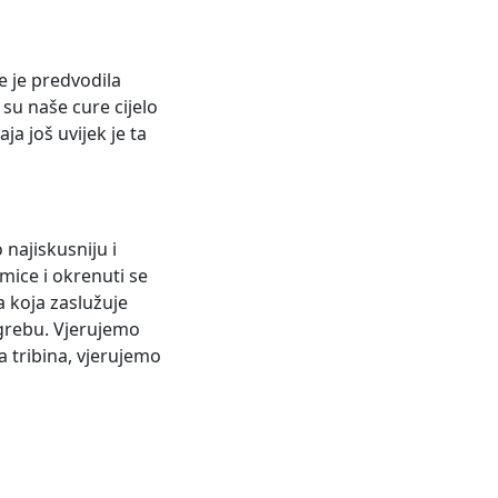
e je predvodila
su naše cure cijelo
ja još uvijek je ta
 najiskusniju i
kmice i okrenuti se
a koja zaslužuje
agrebu. Vjerujemo
a tribina, vjerujemo