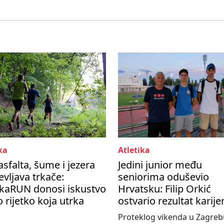
ka
Atletika
asfalta, šume i jezera
Jedini junior među
vljava trkače:
seniorima oduševio
kaRUN donosi iskustvo
Hrvatsku: Filip Orkić
 rijetko koja utrka
ostvario rezultat karije
Proteklog vikenda u Zagreb