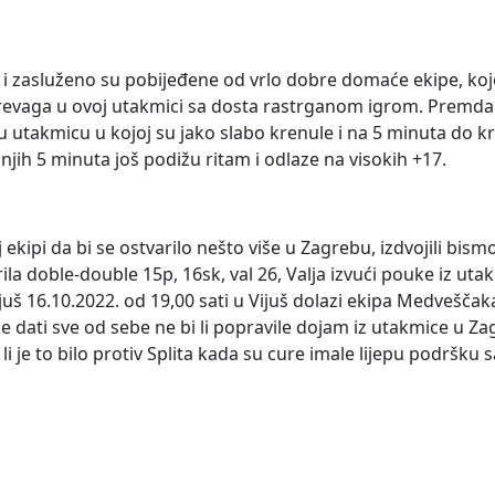
 i zasluženo su pobijeđene od vrlo dobre domaće ekipe, koj
 prevaga u ovoj utakmici sa dosta rastrganom igrom. Premda 
 u utakmicu u kojoj su jako slabo krenule i na 5 minuta do kra
jih 5 minuta još podižu ritam i odlaze na visokih +17.
ekipi da bi se ostvarilo nešto više u Zagrebu, izdvojili bismo
ila doble-double 15p, 16sk, val 26, Valja izvući pouke iz uta
š 16.10.2022. od 19,00 sati u Vijuš dolazi ekipa Medveščak
e dati sve od sebe ne bi li popravile dojam iz utakmice u Z
i je to bilo protiv Splita kada su cure imale lijepu podršku s