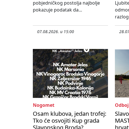
pobjedničkog postolja najbolje
Ljubite
pokazuje podatak da...
odmora
razlog 
07.08.2026. u 15:00
28.07
Nogomet
Odboj
Osam klubova, jedan trofej:
Slav
Tko će osvojiti Kup grada
MASTE
Slavonskog Broda?
hrvat