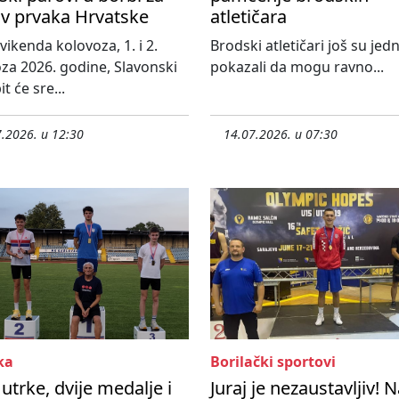
ov prvaka Hrvatske
atletičara
vikenda kolovoza, 1. i 2.
Brodski atletičari još su je
za 2026. godine, Slavonski
pokazali da mogu ravno...
t će sre...
.2026. u 12:30
14.07.2026. u 07:30
ka
Borilački sportovi
 utrke, dvije medalje i
Juraj je nezaustavljiv! 