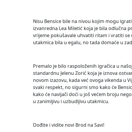
Nisu Bensice bile na nivou kojim mogu igrati
izvanredna Lea Miletić koja je bila odlučna
vrijeme pokušavale uhvatiti ritam i vratiti se
utakmica bila u egalu, no tada domaće u zadn
Premalo je bilo raspoloženih igračica u našoj 
standardnu Jelenu Zorić koja je iznova ostvar
novom izazovu, kada već ovoga vikenda u Viju
svaki respekt, no sigurni smo kako će Bensic
kako će navijači doći u još većem broju nego l
u zanimljivu i uzbudljivu utakmicu.
Dođite i vidite novi Brod na Savi!