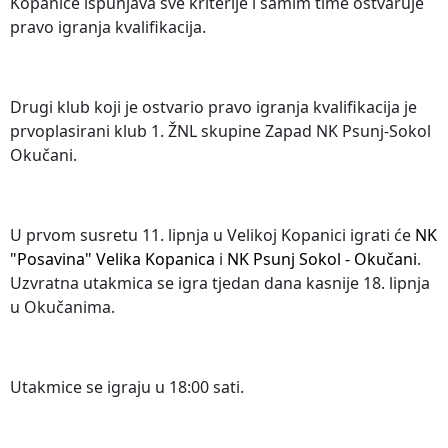
Kopanice ispunjava sve kriterije i samim time ostvaruje
pravo igranja kvalifikacija.
Drugi klub koji je ostvario pravo igranja kvalifikacija je
prvoplasirani klub 1. ŽNL skupine Zapad NK Psunj-Sokol
Okučani.
U prvom susretu 11. lipnja u Velikoj Kopanici igrati će
NK
"Posavina" Velika Kopanica
i
NK Psunj Sokol - Okučani
.
Uzvratna utakmica se igra tjedan dana kasnije 18. lipnja
u Okučanima.
Utakmice se igraju u 18:00 sati.