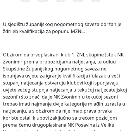
U sjedištu županijskog nogometnog saveza održan je
ždrijeb kvalifikacija za popunu MŽNL.
Obzirom da prvoplasirani klub 1. ŽNL skupine Istok NK
Zvonimir prema propozicijama natjecanja, te odluci
Skupštine Županijskog nogometnog saveza ne
ispunjava uvjete za igranje kvalifikacija ('ulazak u veći
stupanj natjecanja ostvaruju klubovi koji ispunjavaju
uvjete većeg stupnja natjecanja u tekućoj natjecateljskoj
sezoni') što znači da je NK Zvonimir u tekućoj sezoni
trebao imati najmanje dvije kategorije mlađih uzrasta u
natjecanju, a s obzirom da nije imao prava prvaka
koriste ostali klubovi zaključno sa trećom pozicijom
prema čemu drugoplasirana NK Posavina iz Velike