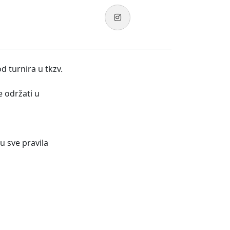
d turnira u tkzv.
e održati u
su sve pravila