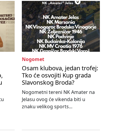
Nogomet
Osam klubova, jedan trofej:
,
Tko će osvojiti Kup grada
u
Slavonskog Broda?
Nogometni tereni NK Amater na
tu
Jelasu ovog će vikenda biti u
znaku velikog sports...