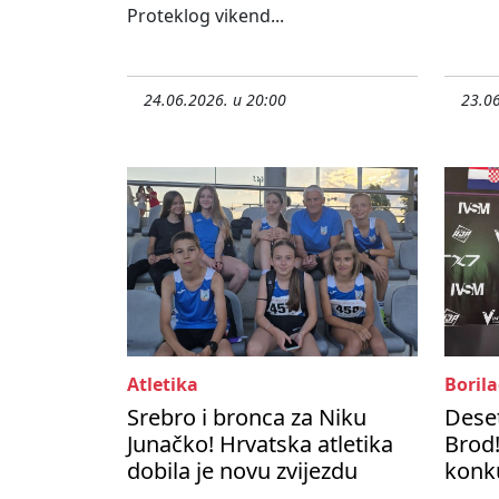
Proteklog vikend...
24.06.2026. u 20:00
23.06
Atletika
Borila
Srebro i bronca za Niku
Deset
Junačko! Hrvatska atletika
Brod!
dobila je novu zvijezdu
konku