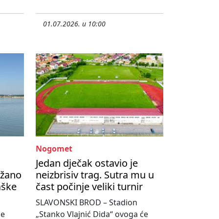
01.07.2026. u 10:00
Nogomet
Jedan dječak ostavio je
ržano
neizbrisiv trag. Sutra mu u
aške
čast počinje veliki turnir
SLAVONSKI BROD – Stadion
se
„Stanko Vlajnić Dida“ ovoga će