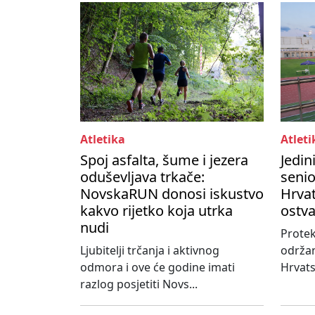
Atletika
Atleti
Spoj asfalta, šume i jezera
Jedin
oduševljava trkače:
seni
NovskaRUN donosi iskustvo
Hrvat
kakvo rijetko koja utrka
ostva
nudi
Protek
Ljubitelji trčanja i aktivnog
održa
odmora i ove će godine imati
Hrvats
razlog posjetiti Novs...