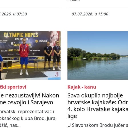
.2026. u 07:30
07.07.2026. u 15:00
čki sportovi
Kajak - kanu
 je nezaustavljiv! Nakon
Sava okupila najbolje
ine osvojio i Sarajevo
hrvatske kajakaše: Od
4. kolo Hrvatske kajak
hrvatski reprezentativac i
lige
oksačkog kluba Brod, Juraj
žić, nas...
U Slavonskom Brodu jučer 