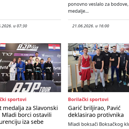
ponovno veslalo za bodove,
medalje...
.2026. u 07:30
21.06.2026. u 16:00
čki sportovi
Borilački sportovi
 medalja za Slavonski
Garić briljirao, Pavić
 Mladi borci ostavili
deklasirao protivnika
renciju iza sebe
Mladi boksači Boksačkog k