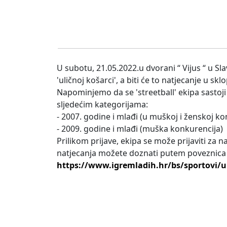
U subotu, 21.05.2022.u dvorani “ Vijus “ u S
'uličnoj košarci', a biti će to natjecanje u s
Napominjemo da se 'streetball' ekipa sastoji o
sljedećim kategorijama:
- 2007. godine i mlađi (u muškoj i ženskoj ko
- 2009. godine i mlađi (muška konkurencija)
Prilikom prijave, ekipa se može prijaviti za na
natjecanja možete doznati putem poveznica p
https://www.igremladih.hr/bs/sportovi/u