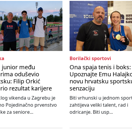
ka
Borilački sportovi
i junior među
Ona spaja tenis i boks:
orima oduševio
Upoznajte Emu Halajko
sku: Filip Orkić
novu hrvatsku sportsk
rio rezultat karijere
senzaciju
log vikenda u Zagrebu je
Biti vrhunski u jednom spor
no Pojedinačno prvenstvo
zahtijeva veliki talent, rad i
ke za seniore...
odricanje. Biti usp...