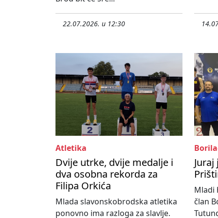
22.07.2026. u 12:30
14.07
Atletika
Borila
Dvije utrke, dvije medalje i
Juraj
dva osobna rekorda za
Prišt
Filipa Orkića
Mladi 
Mlada slavonskobrodska atletika
član B
ponovno ima razloga za slavlje.
Tutund