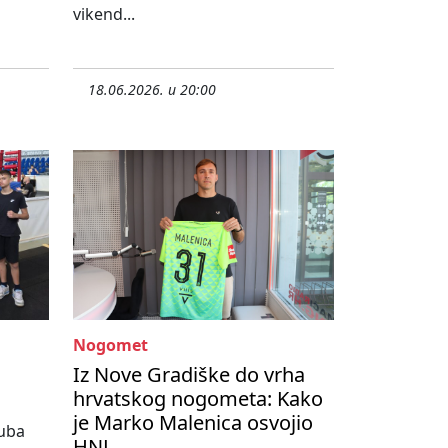
vikend...
18.06.2026. u 20:00
Nogomet
Iz Nove Gradiške do vrha
hrvatskog nogometa: Kako
je Marko Malenica osvojio
luba
HNL