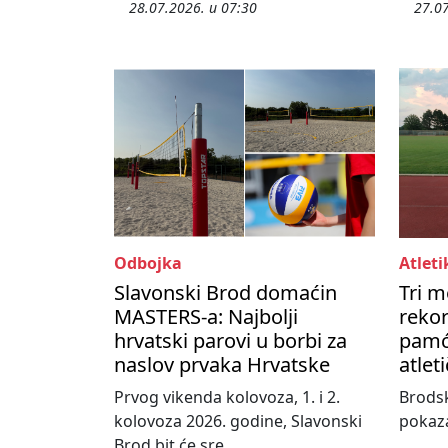
28.07.2026. u 07:30
27.07
Odbojka
Atleti
Slavonski Brod domaćin
Tri m
MASTERS-a: Najbolji
rekor
hrvatski parovi u borbi za
pamć
naslov prvaka Hrvatske
atlet
Prvog vikenda kolovoza, 1. i 2.
Brodsk
kolovoza 2026. godine, Slavonski
pokaza
Brod bit će sre...