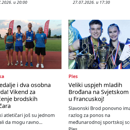
.2026. u 20:00
27.07.2026. u 17:30
ka
Ples
edalje i dva osobna
Veliki uspjeh mladih
da! Vikend za
Brođana na Svjetskom
enje brodskih
u Francuskoj!
ičara
Slavonski Brod ponovno im
i atletičari još su jednom
razlog za ponos na
li da mogu ravno...
međunarodnoj sportskoj sc
Ples...