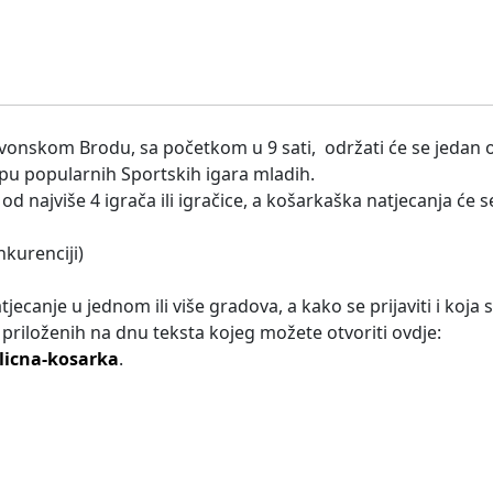
lavonskom Brodu, sa početkom u 9 sati, održati će se jedan o
klopu popularnih Sportskih igara mladih.
d najviše 4 igrača ili igračice, a košarkaška natjecanja će s
nkurenciji)
tjecanje u jednom ili više gradova, a kako se prijaviti i koja 
riloženih na dnu teksta kojeg možete otvoriti ovdje:
licna-kosarka
.