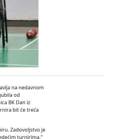
 slavlja na nedavnom
gubila od
nica BK Dan iz
rnira bit će treća
iru. Zadovoljstvo je
ljedećim turnirima,"