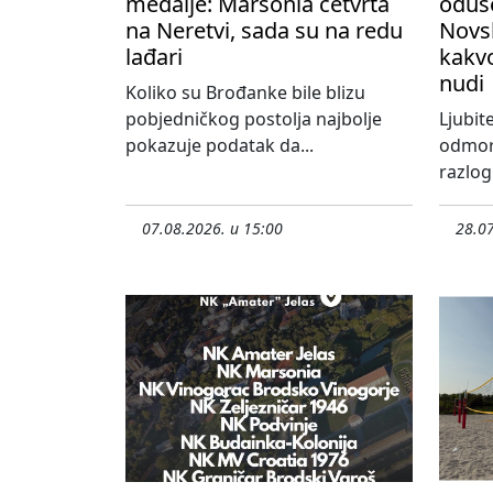
medalje: Marsonia četvrta
oduše
na Neretvi, sada su na redu
Novs
lađari
kakvo
nudi
Koliko su Brođanke bile blizu
pobjedničkog postolja najbolje
Ljubite
pokazuje podatak da...
odmora
razlog 
07.08.2026. u 15:00
28.07