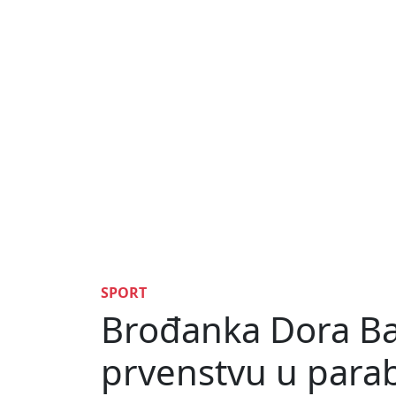
SPORT
Brođanka Dora Baš
prvenstvu u para