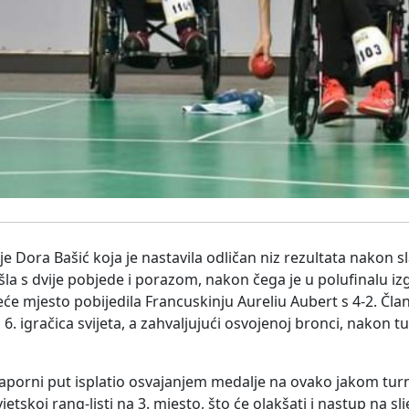
 je Dora Bašić koja je nastavila odličan niz rezultata nakon
šla s dvije pobjede i porazom, nakon čega je u polufinalu iz
reće mjesto pobijedila Francuskinju Aureliu Aubert s 4-2. Čla
. igračica svijeta, a zahvaljujući osvojenoj bronci, nakon tu
 naporni put isplatio osvajanjem medalje na ovako jakom turn
vjetskoj rang-listi na 3. mjesto, što će olakšati i nastup na s