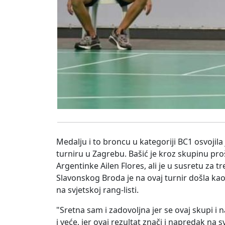
Medalju i to broncu u kategoriji BC1 osvojila
turniru u Zagrebu. Bašić je kroz skupinu pro
Argentinke Ailen Flores, ali je u susretu za t
Slavonskog Broda je na ovaj turnir došla kao 6
na svjetskoj rang-listi.
"Sretna sam i zadovoljna jer se ovaj skupi i
i veće, jer ovaj rezultat znači i napredak na s