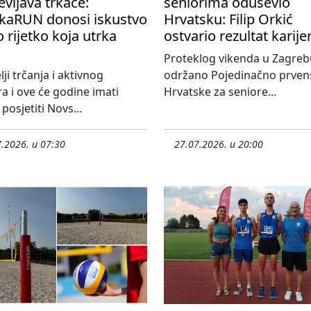
vljava trkače:
seniorima oduševio
kaRUN donosi iskustvo
Hrvatsku: Filip Orkić
 rijetko koja utrka
ostvario rezultat karije
Proteklog vikenda u Zagreb
lji trčanja i aktivnog
održano Pojedinačno prven
 i ove će godine imati
Hrvatske za seniore...
posjetiti Novs...
.2026. u 07:30
27.07.2026. u 20:00