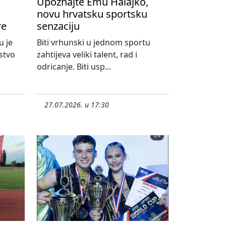
Upoznajte Emu Halajko,
novu hrvatsku sportsku
re
senzaciju
u je
Biti vrhunski u jednom sportu
stvo
zahtijeva veliki talent, rad i
odricanje. Biti usp...
27.07.2026. u 17:30