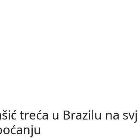
ić treća u Brazilu na s
boćanju