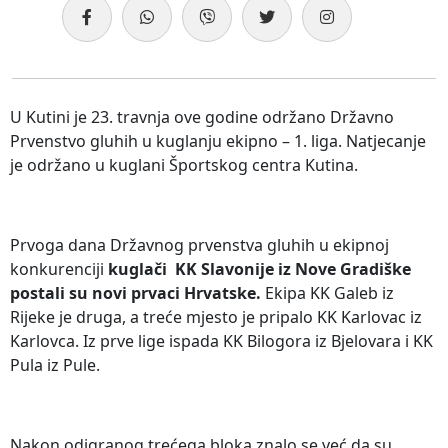
U Kutini je 23. travnja ove godine održano Državno
Prvenstvo gluhih u kuglanju ekipno – 1. liga. Natjecanje
je održano u kuglani Športskog centra Kutina.
Prvoga dana Državnog prvenstva gluhih u ekipnoj
konkurenciji
kuglači KK Slavonije iz Nove Gradiške
postali su novi prvaci Hrvatske.
Ekipa KK Galeb iz
Rijeke je druga, a treće mjesto je pripalo KK Karlovac iz
Karlovca. Iz prve lige ispada KK Bilogora iz Bjelovara i KK
Pula iz Pule.
Nakon odigranog trećega bloka znalo se već da su