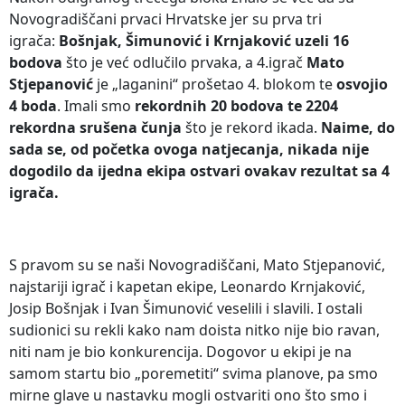
Novogradiščani prvaci Hrvatske jer su prva tri
igrača:
Bošnjak, Šimunović i Krnjaković uzeli 16
bodova
što je već odlučilo prvaka, a 4.igrač
Mato
Stjepanović
je „laganini“ prošetao 4. blokom te
osvojio
4 boda
. Imali smo
rekordnih 20 bodova te 2204
rekordna srušena čunja
što je rekord ikada.
Naime, do
sada se, od početka ovoga natjecanja, nikada nije
dogodilo da ijedna ekipa ostvari ovakav rezultat sa 4
igrača.
S pravom su se naši Novogradiščani, Mato Stjepanović,
najstariji igrač i kapetan ekipe, Leonardo Krnjaković,
Josip Bošnjak i Ivan Šimunović veselili i slavili. I ostali
sudionici su rekli kako nam doista nitko nije bio ravan,
niti nam je bio konkurencija. Dogovor u ekipi je na
samom startu bio „poremetiti“ svima planove, pa smo
mirne glave u nastavku mogli ostvariti ono što smo i