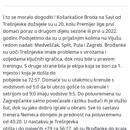
I to se moralo dogoditi ! Košarkašice Broda na Savi od
Trešnjevke doživjele su u 20. kolu Premijer lige prvi
domaći poraz u drugom dijelu sezone ili prvi u 2022.
godini. Podsjetimo da su u prijašnjim kolima na Vijušu
redom oadali: Medveščak, Split, Pula i Zagreb. Brođanke
su uoči Trešnjevke imale problema s virozama i
ozljedama ključnih igračica, dok nisu bile u pravom
treningu. S druge strane bila je ekipa koja se bori za 1.
mjesto i koja je došla do
pobjede sa 72:57. Domaće su u utakmicu krenule s
vodstvom od 5:0 da bi ubrzo gošće to okrenule i
setrijom od 9:0 imaju vodstvo 9:5. Do poluvremena su
Zagrepčanke samo povećavale razliku budući ih je služio
šut, dok su jako dobro igrale u obrani. Sve to sastavu
trenera Nemeca donijelo je prednost na poluvremenu
od 43:20. U nastakvu je Trešnjevka
otišla i do najvećih +29 za 56:27, ali su Brođanke do kraja