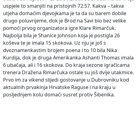
uspjele to smanjiti na pristojnih 72:57. Kakva – takva
utjeha domaćim djevojkama je ta da su barem dobile
drugo poluvrijeme, dok je Brod na Savi bio bez velike
pomoći prvog organizatora igre Klare Rimarčuk.
Najbolja bila je Shanice Johnson koja je postigla 26
koševa te je imala 15 skokova. Uz nju je još s
dvoznamenkastim brojem poena i to 10 bila Nika
Kurdija, dok je druga Amerikanka Ashanti Thomas imala
6 ubačaja, ali i 16 skokova. Do kraja sezone igračicama
trenera Dražena Rimarčuka ostale su još dvije utakmice.
Prvo im za vikend slijedi gostovanje u Dubrovniku kod
aktualnih prvakinja Hrvatske Raguse i na kraju u
posljednjem kolu domaći susret protiv Šibenika.