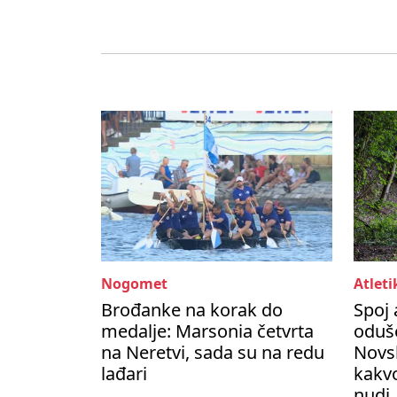
Nogomet
Atleti
Brođanke na korak do
Spoj 
medalje: Marsonia četvrta
oduše
na Neretvi, sada su na redu
Novs
lađari
kakvo
nudi