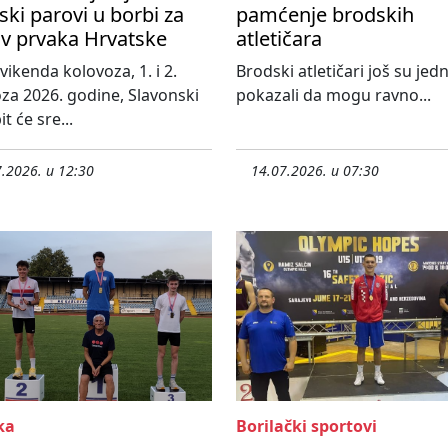
ski parovi u borbi za
pamćenje brodskih
ov prvaka Hrvatske
atletičara
vikenda kolovoza, 1. i 2.
Brodski atletičari još su je
za 2026. godine, Slavonski
pokazali da mogu ravno...
t će sre...
.2026. u 12:30
14.07.2026. u 07:30
ka
Borilački sportovi