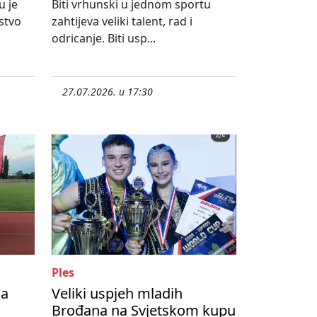
u je
Biti vrhunski u jednom sportu
stvo
zahtijeva veliki talent, rad i
odricanje. Biti usp...
27.07.2026. u 17:30
Ples
na
Veliki uspjeh mladih
Brođana na Svjetskom kupu