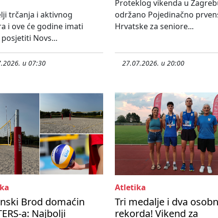
Proteklog vikenda u Zagreb
lji trčanja i aktivnog
održano Pojedinačno prven
 i ove će godine imati
Hrvatske za seniore...
posjetiti Novs...
.2026. u 07:30
27.07.2026. u 20:00
ka
Atletika
onski Brod domaćin
Tri medalje i dva osob
RS-a: Najbolji
rekorda! Vikend za