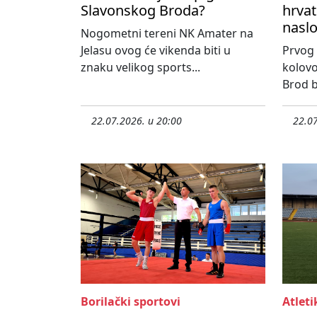
Slavonskog Broda?
hrvat
nasl
Nogometni tereni NK Amater na
Jelasu ovog će vikenda biti u
Prvog 
znaku velikog sports...
kolovo
Brod bi
22.07.2026. u 20:00
22.07
Borilački sportovi
Atleti