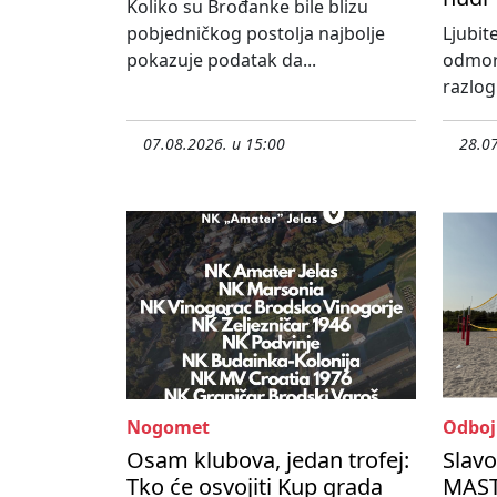
Koliko su Brođanke bile blizu
pobjedničkog postolja najbolje
Ljubite
pokazuje podatak da...
odmora
razlog 
07.08.2026. u 15:00
28.07
Nogomet
Odboj
Osam klubova, jedan trofej:
Slav
Tko će osvojiti Kup grada
MASTE