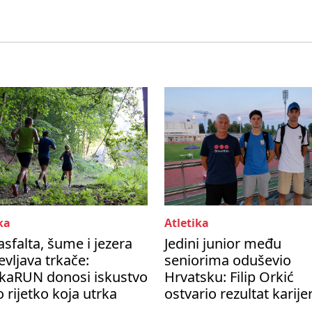
ka
Atletika
asfalta, šume i jezera
Jedini junior među
vljava trkače:
seniorima oduševio
kaRUN donosi iskustvo
Hrvatsku: Filip Orkić
 rijetko koja utrka
ostvario rezultat karije