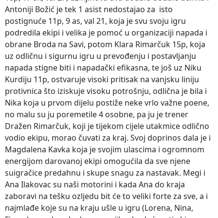
Antoniji Božić je tek 1 asist nedostajao za isto
postignuće 11p, 9 as, val 21, koja je svu svoju igru
podredila ekipi i velika je pomoć u organizaciji napada i
obrane Broda na Savi, potom Klara Rimarčuk 15p, koja
uz odličnu i sigurnu igru u prevođenju i postavljanju
napada stigne biti i napadački efikasna, te još uz Niku
Kurdiju 11p, ostvaruje visoki pritisak na vanjsku liniju
protivnica što iziskuje visoku potrošnju, odlična je bila i
Nika koja u prvom dijelu postiže neke vrlo važne poene,
no malu su ju poremetile 4 osobne, pa ju je trener
Dražen Rimarčuk, koji je tijekom cijele utakmice odlično
vodio ekipu, morao čuvati za kraj. Svoj doprinos dala je i
Magdalena Kavka koja je svojim ulascima i ogromnom
energijom darovanoj ekipi omogućila da sve njene
suigračice predahnu i skupe snagu za nastavak. Megi i
Ana Ilakovac su naši motorini i kada Ana do kraja
zaboravi na tešku ozljedu bit će to veliki forte za sve, a i
najmlađe koje su na kraju ušle u igru (Lorena, Nina,