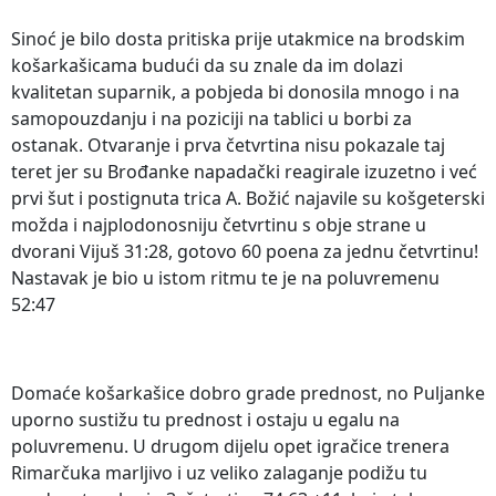
Sinoć je bilo dosta pritiska prije utakmice na brodskim
košarkašicama budući da su znale da im dolazi
kvalitetan suparnik, a pobjeda bi donosila mnogo i na
samopouzdanju i na poziciji na tablici u borbi za
ostanak. Otvaranje i prva četvrtina nisu pokazale taj
teret jer su Brođanke napadački reagirale izuzetno i već
prvi šut i postignuta trica A. Božić najavile su košgeterski
možda i najplodonosniju četvrtinu s obje strane u
dvorani Vijuš 31:28, gotovo 60 poena za jednu četvrtinu!
Nastavak je bio u istom ritmu te je na poluvremenu
52:47
Domaće košarkašice dobro grade prednost, no Puljanke
uporno sustižu tu prednost i ostaju u egalu na
poluvremenu. U drugom dijelu opet igračice trenera
Rimarčuka marljivo i uz veliko zalaganje podižu tu