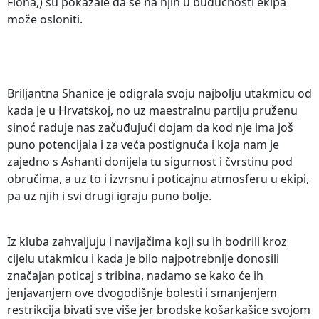
Fiona,) su pokazale da se na njih u budućnosti ekipa
može osloniti.
Briljantna Shanice je odigrala svoju najbolju utakmicu od
kada je u Hrvatskoj, no uz maestralnu partiju pruženu
sinoć raduje nas začuđujući dojam da kod nje ima još
puno potencijala i za veća postignuća i koja nam je
zajedno s Ashanti donijela tu sigurnost i čvrstinu pod
obručima, a uz to i izvrsnu i poticajnu atmosferu u ekipi,
pa uz njih i svi drugi igraju puno bolje.
Iz kluba zahvaljuju i navijačima koji su ih bodrili kroz
cijelu utakmicu i kada je bilo najpotrebnije donosili
značajan poticaj s tribina, nadamo se kako će ih
jenjavanjem ove dvogodišnje bolesti i smanjenjem
restrikcija bivati sve više jer brodske košarkašice svojom