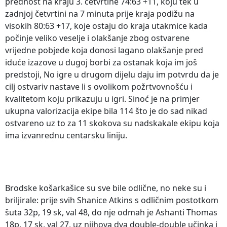
prednost na kraju 3. četvrtine 74:63 +11, koju tek u
zadnjoj četvrtini na 7 minuta prije kraja podižu na
visokih 80:63 +17, koje ostaju do kraja utakmice kada
počinje veliko veselje i olakšanje zbog ostvarene
vrijedne pobjede koja donosi lagano olakšanje pred
iduće izazove u dugoj borbi za ostanak koja im još
predstoji, No igre u drugom dijelu daju im potvrdu da je
cilj ostvariv nastave li s ovolikom požrtvovnošću i
kvalitetom koju prikazuju u igri. Sinoć je na primjer
ukupna valorizacija ekipe bila 114 što je do sad nikad
ostvareno uz to za 11 skokova su nadskakale ekipu koja
ima izvanrednu centarsku liniju.
Brodske košarkašice su sve bile odlične, no neke su i
briljirale: prije svih Shanice Atkins s odličnim postotkom
šuta 32p, 19 sk, val 48, do nje odmah je Ashanti Thomas
18p, 17 sk, val 27, uz njihova dva double-double učinka i