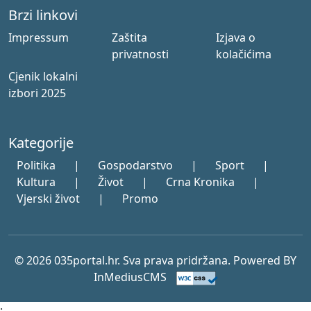
Brzi linkovi
Impressum
Zaštita
Izjava o
privatnosti
kolačićima
Cjenik lokalni
izbori 2025
Kategorije
Politika
|
Gospodarstvo
|
Sport
|
Kultura
|
Život
|
Crna Kronika
|
Vjerski život
|
Promo
© 2026 035portal.hr. Sva prava pridržana. Powered BY
InMediusCMS
;