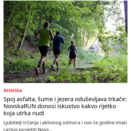
Atletika
Spoj asfalta, šume i jezera oduševljava trkače:
NovskaRUN donosi iskustvo kakvo rijetko
koja utrka nudi
Ljubitelji trčanja i aktivnog odmora i ove će godine imati
razlog posjetiti Novs...