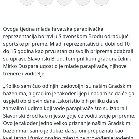
Ovoga tjedna mlada hrvatska paraplivačka
reprezentacija boravi u Slavonskom Brodu odrađujući
sportske pripreme. Mladi reprezentativci u dobi od 10
do 15 godina kao prvu stanicu svojih priprema odabrali
su upravo Slavonski Brod. Tom prilikom gradonačelnik
Mirko Duspara ugostio je mlade paraplivače, njihove
trenere i voditelje.
„Koliko sam čuo od njih, zadovoljni su našim Gradskim
bazenima, a grad im je također lijep i nadam se da će ga
uspjeti obići ovih dana. Iskoristio bih priliku da se
zahvalim ljudima koji vode paraplivače što su izabrali
Slavonski Brod kao mjesto gdje će voditi svoje pripreme.
Ovo je također jedno veliko priznanje našim Gradskim
bazenima i samo je dokaz da su oni prepoznati kao
kvalitetno i funkcionalno mjesto za provođenje vodenih