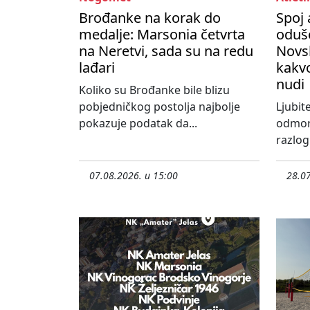
Brođanke na korak do
Spoj 
medalje: Marsonia četvrta
oduše
na Neretvi, sada su na redu
Novs
lađari
kakvo
nudi
Koliko su Brođanke bile blizu
pobjedničkog postolja najbolje
Ljubite
pokazuje podatak da...
odmora
razlog 
07.08.2026. u 15:00
28.07