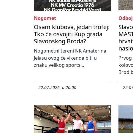
Nogomet
Odboj
Osam klubova, jedan trofej:
Slav
Tko će osvojiti Kup grada
MASTE
Slavonskog Broda?
hrvat
nasl
Nogometni tereni NK Amater na
Jelasu ovog će vikenda biti u
Prvog 
znaku velikog sports...
kolovo
Brod bi
22.07.2026. u 20:00
22.07