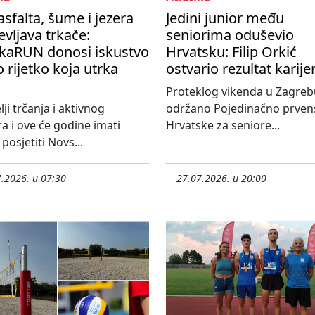
asfalta, šume i jezera
Jedini junior među
vljava trkače:
seniorima oduševio
kaRUN donosi iskustvo
Hrvatsku: Filip Orkić
 rijetko koja utrka
ostvario rezultat karije
Proteklog vikenda u Zagreb
lji trčanja i aktivnog
održano Pojedinačno prven
 i ove će godine imati
Hrvatske za seniore...
posjetiti Novs...
.2026. u 07:30
27.07.2026. u 20:00