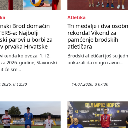
ka
Atletika
onski Brod domaćin
Tri medalje i dva osob
RS-a: Najbolji
rekorda! Vikend za
ski parovi u borbi za
pamćenje brodskih
ov prvaka Hrvatske
atletičara
vikenda kolovoza, 1. i 2.
Brodski atletičari još su je
za 2026. godine, Slavonski
pokazali da mogu ravno...
t će sre...
.2026. u 12:30
14.07.2026. u 07:30