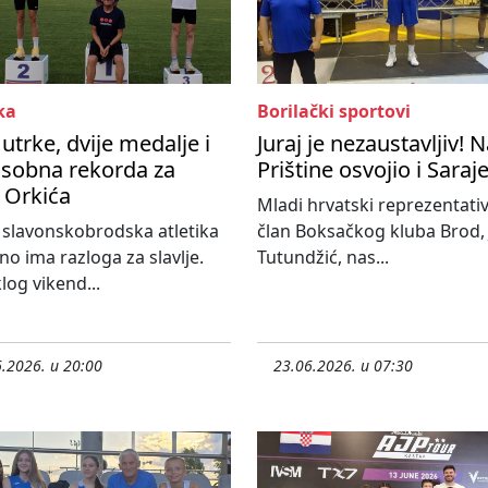
ka
Borilački sportovi
 utrke, dvije medalje i
Juraj je nezaustavljiv! 
osobna rekorda za
Prištine osvojio i Saraj
a Orkića
Mladi hrvatski reprezentativ
slavonskobrodska atletika
član Boksačkog kluba Brod, 
o ima razloga za slavlje.
Tutundžić, nas...
log vikend...
.2026. u 20:00
23.06.2026. u 07:30