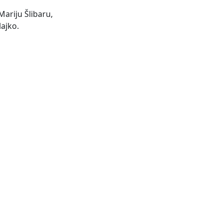
Mariju Šlibaru,
lajko.