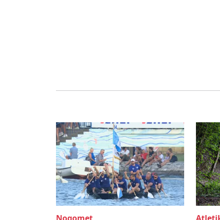
Nogomet
Atleti