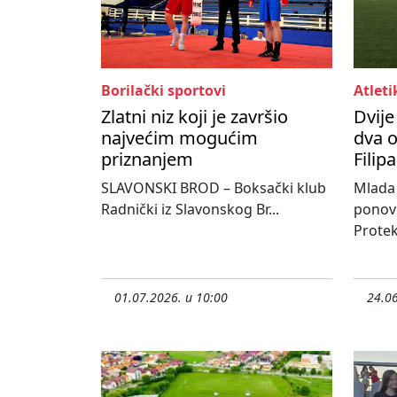
Borilački sportovi
Atleti
Zlatni niz koji je završio
Dvije
najvećim mogućim
dva 
priznanjem
Filip
SLAVONSKI BROD – Boksački klub
Mlada 
Radnički iz Slavonskog Br...
ponovn
Protek
01.07.2026. u 10:00
24.06