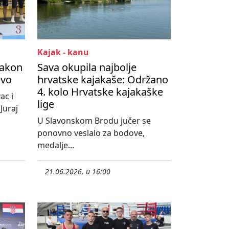
Kajak - kanu
Nakon
Sava okupila najbolje
evo
hrvatske kajakaše: Održano
4. kolo Hrvatske kajakaške
ac i
lige
Juraj
U Slavonskom Brodu jučer se
ponovno veslalo za bodove,
medalje...
21.06.2026. u 16:00