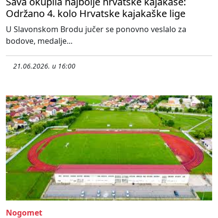
Sava okupila najbolje hrvatske kajakaše:
Održano 4. kolo Hrvatske kajakaške lige
U Slavonskom Brodu jučer se ponovno veslalo za
bodove, medalje...
21.06.2026. u 16:00
Nogomet