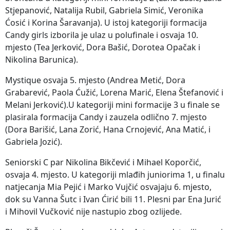
Stjepanović, Natalija Rubil, Gabriela Simić, Veronika
Ćosić i Korina Šaravanja). U istoj kategoriji formacija
Candy girls izborila je ulaz u polufinale i osvaja 10.
mjesto (Tea Jerković, Dora Bašić, Dorotea Opačak i
Nikolina Barunica).
Mystique osvaja 5. mjesto (Andrea Metić, Dora
Grabarević, Paola Ćužić, Lorena Marić, Elena Štefanović i
Melani Jerković).U kategoriji mini formacije 3 u finale se
plasirala formacija Candy i zauzela odlično 7. mjesto
(Dora Barišić, Lana Zorić, Hana Crnojević, Ana Matić, i
Gabriela Jozić).
Seniorski C par Nikolina Bikčević i Mihael Koporčić,
osvaja 4. mjesto. U kategoriji mlađih juniorima 1, u finalu
natjecanja Mia Pejić i Marko Vujčić osvajaju 6. mjesto,
dok su Vanna Šutc i Ivan Ćirić bili 11. Plesni par Ena Jurić
i Mihovil Vučković nije nastupio zbog ozlijede.